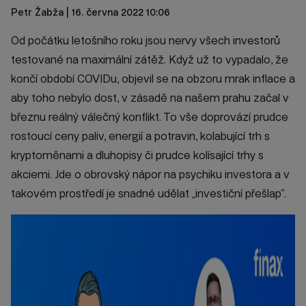
Petr Žabža
| 16. června 2022 10:06
Od počátku letošního roku jsou nervy všech investorů
testované na maximální zátěž. Když už to vypadalo, že
končí období COVIDu, objevil se na obzoru mrak inflace a
aby toho nebylo dost, v zásadě na našem prahu začal v
březnu reálný válečný konflikt. To vše doprovází prudce
rostoucí ceny paliv, energií a potravin, kolabující trh s
kryptoměnami a dluhopisy či prudce kolísající trhy s
akciemi. Jde o obrovský nápor na psychiku investora a v
takovém prostředí je snadné udělat „investiční přešlap“.