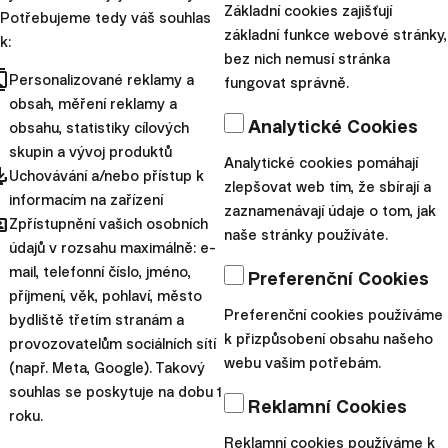
Základní cookies zajišťují
Potřebujeme tedy váš souhlas
základní funkce webové stránky,
k:
bez nich nemusí stránka
cts
Personalizované reklamy a
fungovat správně.
obsah, měření reklamy a
Analytické Cookies
obsahu, statistiky cílových
skupin a vývoj produktů
Těšíme se na vás!
Analytické cookies pomáhají
pdated
Uchovávání a/nebo přístup k
zlepšovat web tím, že sbírají a
Upozornění:
Tento článek poskytuje
informacím na zařízení
zaznamenávají údaje o tom, jak
hared
Zpřístupnění vašich osobních
marketingové informace o produktech
naše stránky používáte.
údajů v rozsahu maximálně: e-
společnosti Finax, o.c.p., a. s. S investováním je
mail, telefonní číslo, jméno,
Preferenční Cookies
spojeno riziko. Minulé výsledky nejsou zárukou
příjmení, věk, pohlaví, město
budoucích výnosů a výsledkem vaší investice
Preferenční cookies používáme
bydliště třetím stranám a
může být i ztráta. Návratnost vaší investice se
k přizpůsobení obsahu našeho
provozovatelům sociálních sítí
webu vašim potřebám.
může zvýšit nebo snížit v důsledku kolísání
(např. Meta, Google). Takový
souhlas se poskytuje na dobu 1
měnových kurzů, pokud je Vaše investice
Reklamní Cookies
roku.
provedena v jiné měně, než která se používá při
Reklamní cookies používáme k