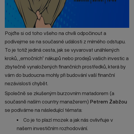
Pojďte si od toho všeho na chvíli odpočinout a
podívejme se na současné události z mírného odstupu.
To je totiž jediná cesta, jak se vyvarovat unáhlených
kroků, „emočních“ nákupů nebo prodejů vašich investic a
zbytečně vynaložených finančních prostředků, která by
vám do budoucna mohly při budování vaší finanční
nezávislosti chybět.
Společně se zkušeným burzovním matadorem (a
současně naším country manažerem)
Petrem Žabžou
se podíváme na následující témata:
Co je to plazí mozek a jak nás ovlivňuje v
našem investičním rozhodování.