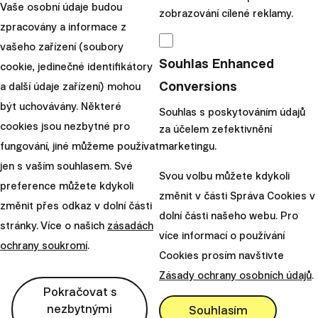
výpočtu výkonnosti.
Informujte se, jaká rizika
Vaše osobní údaje budou
zobrazování cílené reklamy.
podstupujete při investování.
zpracovány a informace z
vašeho zařízení (soubory
Daňová osvobození se vztahují výhradně na
Souhlas Enhanced
cookie, jedinečné identifikátory
rezidenty dané země a mohou se lišit v
Conversions
a další údaje zařízení) mohou
závislosti na konkrétních daňových zákonech.
být uchovávány. Některé
Souhlas s poskytováním údajů
Podívejte se na naše
probíhající i ukončené
cookies jsou nezbytné pro
za účelem zefektivnění
akce
.
fungování, jiné můžeme používat
marketingu.
jen s vaším souhlasem. Své
Svou volbu můžete kdykoli
preference můžete kdykoli
změnit v části Správa Cookies v
změnit přes odkaz v dolní části
dolní části našeho webu. Pro
stránky. Více o našich
zásadách
více informací o používání
ochrany soukromí
.
Petr
Cookies prosím navštivte
Žabža
Zásady ochrany osobních údajů
.
Sdílejte tento článek:
Pokračovat s
nezbytnými
Souhlasím