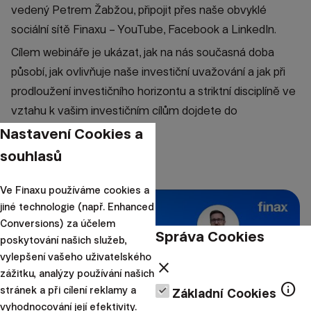
vedený Petrem Žabžou, připojit přes naše obvyklé
sociální sítě Finaxu – YouTube, Facebook a LinkedIn.
Cílem webináře je ukázat, jak na nás současná doba
působí, jak ovlivňuje naše investiční uvažování a jak při
prodloužení investičního horizontu a striktní disciplíně ve
vztahu k vašim investičním cílům dojdete do
investičního zenu.
Nastavení Cookies a
souhlasů
YouTube:
Ve Finaxu používáme cookies a
jiné technologie (např. Enhanced
Conversions) za účelem
Správa Cookies
poskytování našich služeb,
vylepšení vašeho uživatelského
close
zážitku, analýzy používání našich
Přehrát video
info
stránek a při cílení reklamy a
Základní Cookies
vyhodnocování její efektivity.