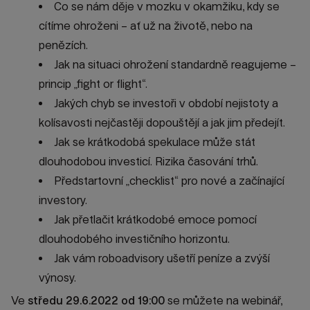
Co se nám děje v mozku v okamžiku, kdy se
cítíme ohroženi – ať už na životě, nebo na
penězích.
Jak na situaci ohrožení standardně reagujeme –
princip „fight or flight“.
Jakých chyb se investoři v období nejistoty a
kolísavosti nejčastěji dopouštějí a jak jim předejít.
Jak se krátkodobá spekulace může stát
dlouhodobou investicí. Rizika časování trhů.
Předstartovní „checklist“ pro nové a začínající
investory.
Jak přetlačit krátkodobé emoce pomocí
dlouhodobého investičního horizontu.
Jak vám roboadvisory ušetří peníze a zvýší
výnosy.
Ve
středu 29.6.2022 od 19:00
se můžete na webinář,