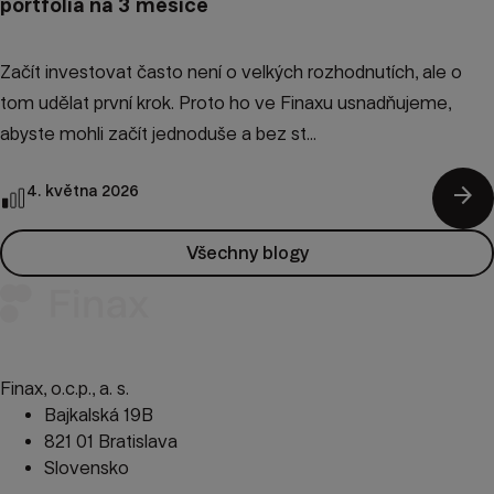
portfolia na 3 měsíce
Začít investovat často není o velkých rozhodnutích, ale o
tom udělat první krok. Proto ho ve Finaxu usnadňujeme,
abyste mohli začít jednoduše a bez st...
arrow_forward
4. května 2026
Všechny blogy
Finax, o.c.p., a. s.
Bajkalská 19B
821 01 Bratislava
Slovensko