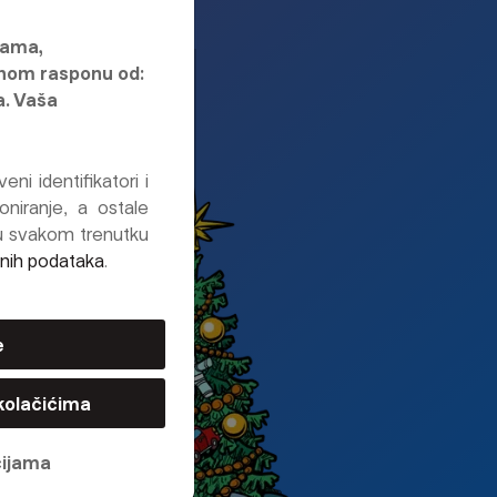
nama,
lnom rasponu od:
a. Vaša
?
ni identifikatori i
oniranje, a ostale
 u svakom trenutku
bnih podataka
.
1000 €
e
kolačićima
cijama