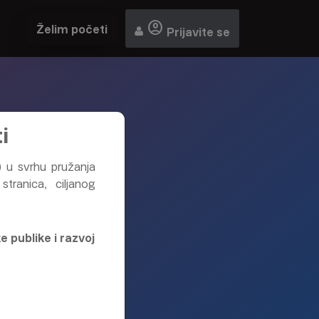
0
account_circle
Želim početi
Prijavite se
0
ADITI
i
) u svrhu pružanja
M
stranica, ciljanog
E?
e publike i razvoj