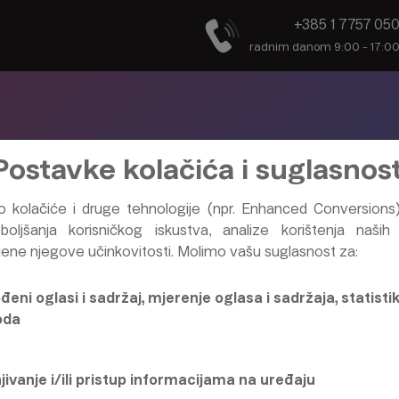
+385 1 7757 05
radnim danom 9:00 - 17:0
KO MOŽETE ZAR
Postavke kolačića i suglasnost
o kolačiće i druge tehnologije (npr. Enhanced Conversions
INVESTIRANJE
oljšanja korisničkog iskustva, analize korištenja naših 
jene njegove učinkovitosti. Molimo vašu suglasnost za:
A SVOJE CILJEV
đeni oglasi i sadržaj, mjerenje oglasa i sadržaja, statistik
oda
Prihvatite izazov i već danas napravite korak
ivanje i/ili pristup informacijama na uređaju
za sigurniju i bolju budućnost koji odlažete već predugo!