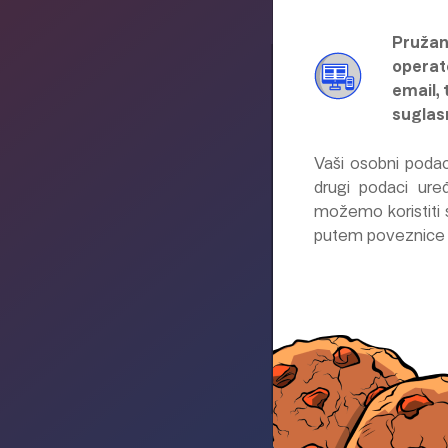
Pružan
operat
email, 
suglas
Vaši osobni podaci
drugi podaci uređ
možemo koristiti 
putem poveznice n
20 €