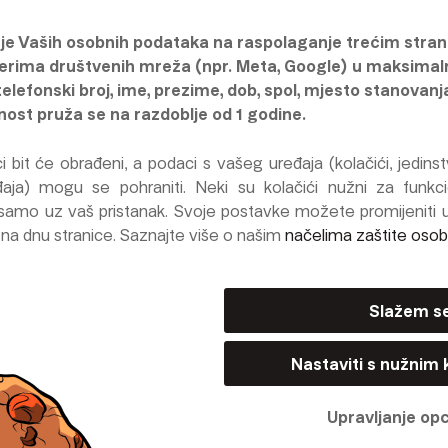
je Vaših osobnih podataka na raspolaganje trećim stra
erima društvenih mreža (npr. Meta, Google) u maksima
telefonski broj, ime, prezime, dob, spol, mjesto stanovanj
Koliko želite mjesečno ulagati
nost pruža se na razdoblje od 1 godine.
100 €
 bit će obrađeni, a podaci s vašeg uređaja (kolačići, jedinstve
aja) mogu se pohraniti. Neki su kolačići nužni za funkci
samo uz vaš pristanak. Svoje postavke možete promijeniti
a dnu stranice. Saznajte više o našim
načelima zaštite oso
100 €
500 €
Slažem s
Nastaviti
Nastaviti s nužnim 
Upravljanje op