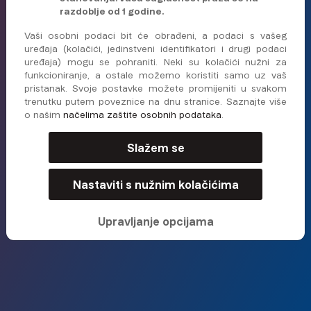
razdoblje od 1 godine.
Vaši osobni podaci bit će obrađeni, a podaci s vašeg
20 €
100 €
500 €
1000 €
uređaja (kolačići, jedinstveni identifikatori i drugi podaci
uređaja) mogu se pohraniti. Neki su kolačići nužni za
funkcioniranje, a ostale možemo koristiti samo uz vaš
Nastaviti
pristanak. Svoje postavke možete promijeniti u svakom
trenutku putem poveznice na dnu stranice. Saznajte više
o našim
načelima zaštite osobnih podataka
.
Slažem se
LICENCA NARODNE BANKE SLOVAČKE
★ ★ ★ ★ ★
100+ GOOGLE RECENZIJA
Nastaviti s nužnim kolačićima
Upravljanje opcijama