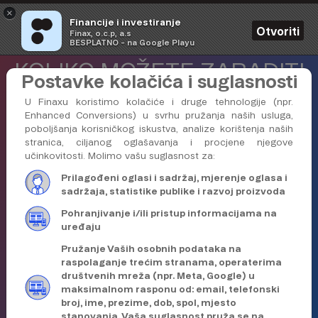
×
Financije i investiranje
Otvoriti
Finax, o.c.p, a.s
BESPLATNO - na Google Playu
KOLIKO MOŽETE ZARADITI
Postavke kolačića i suglasnosti
INVESTIRANJEM ZA SVOJE
U Finaxu koristimo kolačiće i druge tehnologije (npr.
Enhanced Conversions) u svrhu pružanja naših usluga,
CILJEVE?
poboljšanja korisničkog iskustva, analize korištenja naših
stranica, ciljanog oglašavanja i procjene njegove
učinkovitosti. Molimo vašu suglasnost za:
Pogledajte ovaj jednostavan izračun. Pomoći će
Prilagođeni oglasi i sadržaj, mjerenje oglasa i
vam u sagledavanju mogućnosti ulaganja u Finax-
sadržaja, statistike publike i razvoj proizvoda
ove portfelje
Pohranjivanje i/ili pristup informacijama na
uređaju
Koliko želite mjesečno
Pružanje Vaših osobnih podataka na
raspolaganje trećim stranama, operaterima
ulagati?
društvenih mreža (npr. Meta, Google) u
100 €
maksimalnom rasponu od: email, telefonski
broj, ime, prezime, dob, spol, mjesto
stanovanja. Vaša suglasnost pruža se na