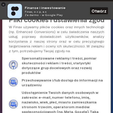
×
Finanse i inwestowanie
Otwórz
Finax, o.c.p, a.s
Za darmo - w Google Play
Pliki cookies i ustawienia zgód
STOCKWATCHER
W Finax używamy plików cookies oraz innych technologii
(np. Enhanced Conversions) w celu świadczenia naszych
TEŻ CZASEM MOŻE
usług, poprawy doświadczeń użytkowników, analizy
korzystania z naszej strony oraz w celu precyzyjnego
PASYWNIE
targetowania reklam i oceny ich skuteczności. W związku
z tym, potrzebujemy Twojej zgody na:
Skorzystaj z promocji dla czytelników portalu,
Spersonalizowane reklamy i treści, pomiar
skuteczności reklam i treści, statystyki
dzięki której nie poniesiesz opłaty za niskie wpłaty.
dotyczące grup docelowych oraz rozwój
Sprawdź, czy inwestowanie w globalny, pasywny i
produktów
tani portfel ETF-ów ma sens.
Kalkulacja nie wymaga podania adresu e-mail ani
Przechowywanie i/lub dostęp do informacji na
urządzeniu
numeru telefonu.
Udostępnienie Twoich danych osobowych w
zakresie: e-mail, numer telefonu, imię,
nazwisko, wiek, płeć, miasto zamieszkania
Ile chce Pan/Pani inwestować
stronom trzecim, operatorom mediów
społecznościowych (np. Meta, Google). Taka