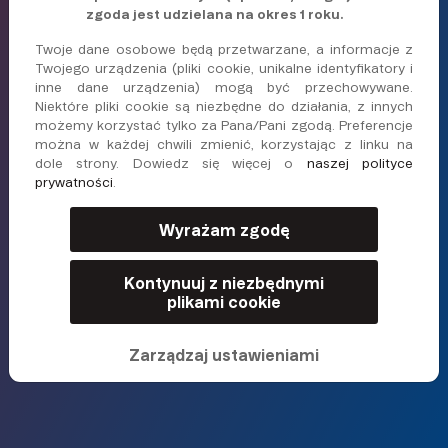
miesięcznie?
zgoda jest udzielana na okres 1 roku.
400 zł
Twoje dane osobowe będą przetwarzane, a informacje z
Twojego urządzenia (pliki cookie, unikalne identyfikatory i
inne dane urządzenia) mogą być przechowywane.
Niektóre pliki cookie są niezbędne do działania, z innych
100 zł
400 zł
2000 zł
4000 zł
możemy korzystać tylko za Pana/Pani zgodą. Preferencje
można w każdej chwili zmienić, korzystając z linku na
dole strony. Dowiedz się więcej o
naszej polityce
prywatności
.
Kontynuuj
Wyrażam zgodę
Kontynuuj z niezbędnymi
plikami cookie
LICENCJA NARODOWEGO BANKU SŁOWACJI
★ ★ ★ ★ ★
PONAD 100 RECENZJI W GOOGLE
Zarządzaj ustawieniami