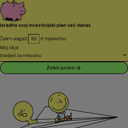
Izradite svoj investicijski plan već danas
Želim ulagati
€ mjesečno.
Moj cilj je
keyboard_arrow_down
štedjeti za mirovinu
arrow_forward
Želim početi