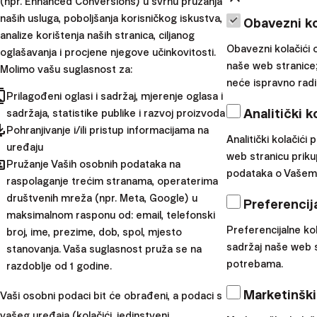
(npr. Enhanced Conversions) u svrhu pružanja
naših usluga, poboljšanja korisničkog iskustva,
Obavezni ko
analize korištenja naših stranica, ciljanog
Obavezni kolačići 
oglašavanja i procjene njegove učinkovitosti.
naše web stranice;
Molimo vašu suglasnost za:
neće ispravno radit
cts
Prilagođeni oglasi i sadržaj, mjerenje oglasa i
Analitički k
sadržaja, statistike publike i razvoj proizvoda
pdated
Pohranjivanje i/ili pristup informacijama na
Analitički kolačić
uređaju
web stranicu priku
hared
Pružanje Vaših osobnih podataka na
podataka o Vašem k
3. Uštedite na naknadama
raspolaganje trećim stranama, operaterima
društvenih mreža (npr. Meta, Google) u
Preferencija
maksimalnom rasponu od: email, telefonski
Preferencijalne ko
broj, ime, prezime, dob, spol, mjesto
sadržaj naše web s
stanovanja. Vaša suglasnost pruža se na
potrebama.
razdoblje od 1 godine.
Marketinški
Vaši osobni podaci bit će obrađeni, a podaci s
vašeg uređaja (kolačići, jedinstveni