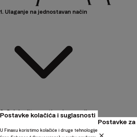
1. Ulaganje na jednostavan način
2. Oslobodite se utjecaja emocija
Postavke kolačića i suglasnosti
Postavke za 
U Finaxu koristimo kolačiće i druge tehnologije
close