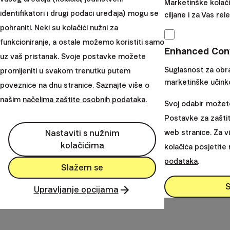
Marketinške kolači
identifikatori i drugi podaci uređaja) mogu se
ciljane i za Vas re
pohraniti. Neki su kolačići nužni za
4. Pasivno ulaganje u tržište
funkcioniranje, a ostale možemo koristiti samo
Enhanced Conv
uz vaš pristanak. Svoje postavke možete
Suglasnost za obr
promijeniti u svakom trenutku putem
marketinške učinko
poveznice na dnu stranice. Saznajte više o
našim
načelima zaštite osobnih podataka
.
Svoj odabir možete 
Postavke za zaštit
Nastaviti s nužnim
web stranice. Za vi
kolačićima
kolačića posjetite
podataka
.
Slažem se
5. Investirajte dugoročno i strpljivo
Upravljanje opcijama