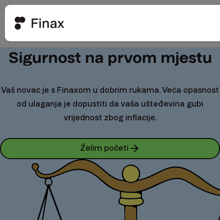
Sigurnost na prvom mjestu
Vaš novac je s Finaxom u dobrim rukama. Veća opasnost
od ulaganja je dopustiti da vaša ušteđevina gubi
vrijednost zbog inflacije.
Želim početi