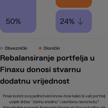
Rebalansiranje portfelja u
Finaxu donosi stvarnu
dodatnu vrijednost
Finax koristi svoj jedinstveni know-how kako bi vaš portfelj
uvijek držao “zlatnu sredinu” i savršenu ravnotežu.*
Najugledniji europski financijski blogeri složno potvrđuju da