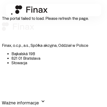
The portal failed to load. Please refresh the page.
Finax, o.c.p., a.s., Spółka akcyjna, Oddział w Polsce
Bajkalská 19B
821 01 Bratislava
Słowacja
perm_phone_msg
+48 22 104 09 08
mail
client@finax.eu
keyboard_arrow_down
Ważne informacje