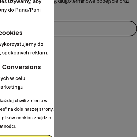
je globalną dywersyfikację, długoterminowe podejście oraz
kies używamy, aby
rony do Pana/Pani
 cookies
 wykorzystujemy do
 spokojnych reklam.
 Conversions
ych w celu
arketingu
ażdej chwili zmienić w
es” na dole naszej strony.
z plików cookies znajdzie
atności.