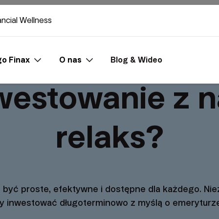
ancial Wellness
o Finax
O nas
Blog & Wideo
westowanie z 
relaks?
być proste, efektywne i dostępne dla każdego. Nie
zy inwestować długoterminowo z myślą o emeryturze