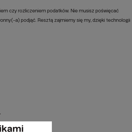
aniem czy rozliczeniem podatków. Nie musisz poświęcać
łonny(-a) podjąć. Resztą zajmiemy się my, dzięki technologii
ikami