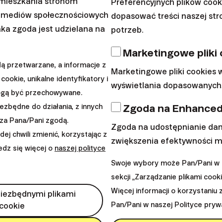
amieszkania stronom
ia strategia potrafi je znacząco zminimalizować. Finax stosu
Preferencyjnych plików coo
 mediów społecznościowych
dopasować treści naszej st
eniądze mogą pracować w najbardziej efektywny sposób.
aka zgoda jest udzielana na
potrzeb.
Więcej o ryzyku i bezpieczeństwie
Marketingowe pliki
 przetwarzane, a informacje z
Marketingowe pliki cookies
cookie, unikalne identyfikatory i
wyświetlania dopasowanych,
ogą być przechowywane.
Zgoda na Enhanced
iezbędne do działania, z innych
za Pana/Pani zgodą.
Zgoda na udostępnianie dan
j chwili zmienić, korzystając z
zwiększenia efektywności m
iedz się więcej o
naszej polityce
Swoje wybory może Pan/Pani w k
sekcji „Zarządzanie plikami cooki
Więcej informacji o korzystaniu 
niezbędnymi plikami
Pan/Pani w naszej Polityce pryw
cookie