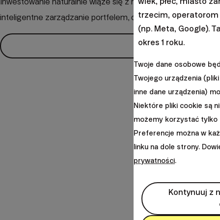
wiek, płeć, miasto z
Inwestowanie naturalnie wiąże się z ryzykiem, ale odpowiedn
trzecim, operatorom
inteligentne zarządzanie portfelem, dzięki czemu Twoje pi
(np. Meta, Google). T
okres 1 roku.
Twoje dane osobowe będą
Twojego urządzenia (pliki 
inne dane urządzenia) m
Niektóre pliki cookie są n
możemy korzystać tylko 
Preferencje można w każde
linku na dole strony. Dow
prywatności
.
Kontynuuj z 