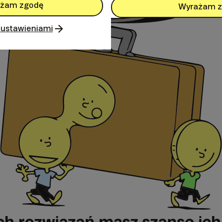
żam zgodę
Wyrażam 
 ustawieniami
ych rozwiązań masz szansę ic