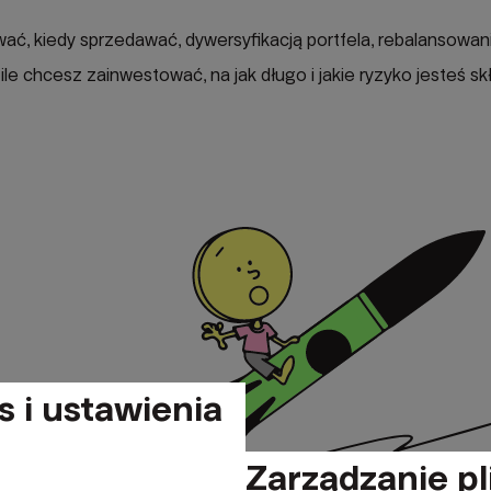
ować, kiedy sprzedawać, dywersyfikacją portfela, rebalansow
le chcesz zainwestować, na jak długo i jakie ryzyko jesteś sk
s i ustawienia
Zarządzanie pl