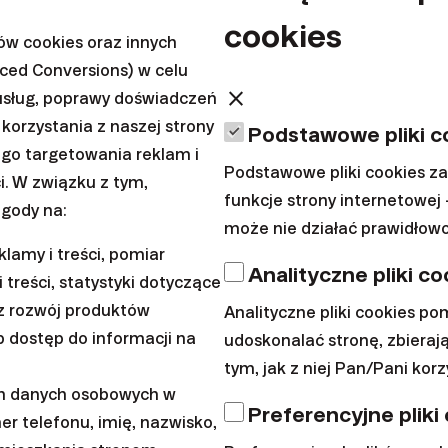
cookies
ów cookies oraz innych
nced Conversions) w celu
close
usług, poprawy doświadczeń
korzystania z naszej strony
Podstawowe pliki c
ego targetowania reklam i
Podstawowe pliki cookies z
i. W związku z tym,
funkcje strony internetowej 
gody na:
może nie działać prawidłowo
stycyjnych czy bankach. Inwestujemy w cały rynek, a nie w 
lamy i treści, pomiar
Analityczne pliki co
nduszy.
 treści, statystyki dotyczące
z rozwój produktów
Analityczne pliki cookies p
Więcej na temat wyników
 dostęp do informacji na
udoskonalać stronę, zbierają
tym, jak z niej Pan/Pani korz
ykiem. Wiemy, jak je ogranicz
ch danych osobowych w
Preferencyjne pliki
er telefonu, imię, nazwisko,