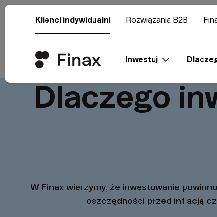
Klienci indywidualni
Rozwiązania B2B
Fin
Inwestuj
Dlaczeg
Dlaczego in
W Finax wierzymy, że inwestowanie powinno 
oszczędności przed inflacją c