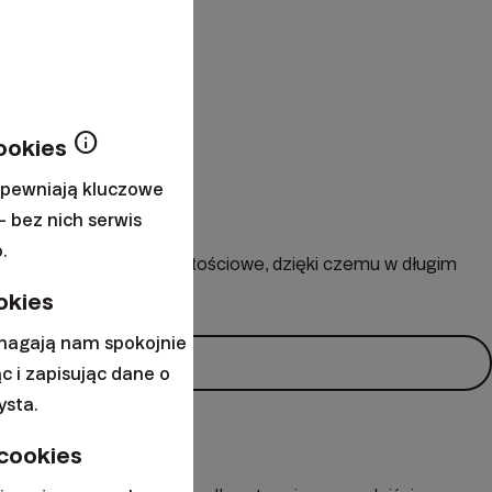
info
ookies
apewniają kluczowe
– bez nich serwis
.
poszczególne papiery wartościowe, dzięki czemu w długim
okies
omagają nam spokojnie
c i zapisując dane o
ysta.
yć
 cookies