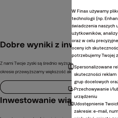
W Finax używamy plik
technologii (np. Enha
świadczenia naszych 
użytkowników, analizy 
oraz w celu precyzyjn
Dobre wyniki z inwestycji
oceny ich skutecznośc
potrzebujemy Twojej z
Z nami Twoje zyski są średnio wyższe niż w funduszach inwe
contacts
Spersonalizowane rek
okresie przewyższamy większość aktywnie zarządzanych fu
skuteczności reklam i
grup docelowych ora
browser_updated
Przechowywanie i/lub
urządzeniu
Inwestowanie wiąże się z ryz
folder_shared
Udostępnienie Twoi
zakresie: e-mail, num