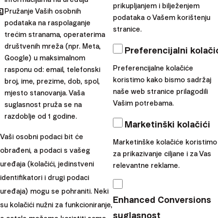
prikupljanjem i bilježenjem
hared
Pružanje Vaših osobnih
Mirovinska štednja je
dugoročan projekt
, a upravo
podataka o Vašem korištenju
podataka na raspolaganje
dugoročno ulaganje omogućava umanjivanje utjecaja
stranice.
trećim stranama, operaterima
kratkoročnih tržišnih fluktuacija. Planiranjem na vrijeme,
društvenih mreža (npr. Meta,
Preferencijalni kolači
štediše ne samo da povećavaju izglede za stabilnu
Google) u maksimalnom
Preferencijalne kolačiće
mirovinu, već i
maksimiziraju koristi od složenog
rasponu od: email, telefonski
koristimo kako bismo sadržaj
broj, ime, prezime, dob, spol,
kamatnog računa
, procesa gdje se zarada reinvestira i
naše web stranice prilagodili
mjesto stanovanja. Vaša
generira dodatne povrate, čime se kroz vrijeme znatno
Vašim potrebama.
suglasnost pruža se na
povećava vrijednost portfelja.
razdoblje od 1 godine.
Marketinški kolačići
U tom smislu, 100 % dionički portfelji imaju jasan
Vaši osobni podaci bit će
potencijal za ostvarivanje viših složenih povrata, pod
Marketinške kolačiće koristimo
obrađeni, a podaci s vašeg
uvjetom da je štediša spreman prihvatiti veću
za prikazivanje ciljane i za Vas
uređaja (kolačići, jedinstveni
relevantne reklame.
kratkoročnu volatilnost u zamjenu za dugoročnu dobit.
identifikatori i drugi podaci
Obje strategije Europske mirovine –
životni ciklus 100–0
uređaja) mogu se pohraniti. Neki
i 80–20
– koriste
automatizirani mehanizam
Enhanced Conversions
su kolačići nužni za funkcioniranje,
smanjenja rizika
: tijekom rane faze štednje većina
suglasnost