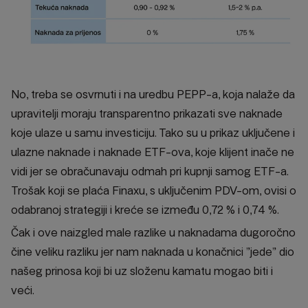
No, treba se osvrnuti i na uredbu PEPP-a, koja nalaže da
upravitelji moraju transparentno prikazati sve naknade
koje ulaze u samu investiciju. Tako su u prikaz uključene i
ulazne naknade i naknade ETF-ova, koje klijent inače ne
vidi jer se obračunavaju odmah pri kupnji samog ETF-a.
Trošak koji se plaća Finaxu, s uključenim PDV-om, ovisi o
odabranoj strategiji i kreće se između 0,72 % i 0,74 %.
Čak i ove naizgled male razlike u naknadama dugoročno
čine veliku razliku jer nam naknada u konačnici ”jede” dio
našeg prinosa koji bi uz složenu kamatu mogao biti i
veći.