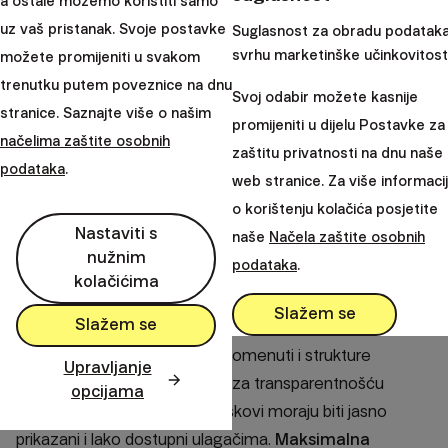
a ostale možemo koristiti samo
sredstava ulaže se u dioničke ETF-ove (uz 20 % u
uz vaš pristanak. Svoje postavke
Suglasnost za obradu podataka
obveznicama kod strategije 80–20).
Deset godina prije
svrhu marketinške učinkovitosti
možete promijeniti u svakom
mirovine
započinje faza deriskirianja, gdje se dionice
trenutku putem poveznice na dnu
postupno zamjenjuju obveznicama kako bi se smanjio
Svoj odabir možete kasnije
stranice. Saznajte više o našim
rizik volatilnosti u osjetljivom razdoblju izlaska iz radne
promijeniti u dijelu Postavke za
načelima zaštite osobnih
snage.
zaštitu privatnosti na dnu naše
podataka
.
web stranice. Za više informaci
Na dan umirovljenja portfelj se stabilizira na omjeru 60 %
o korištenju kolačića posjetite
dionica i 40 % obveznica, koji se održava i tijekom faze
Nastaviti s
naše
Načela zaštite osobnih
isplate, osiguravajući ravnotežu između rasta i zaštite
nužnim
podataka
.
kapitala
kolačićima
Razlike u naknadama
Slažem se
Slažem se
Uz samu izvedbu moramo spomenuti i strukture
Upravljanje
naknada. PEPP ima zahtjeve za transparentnošću
opcijama
troškova, što znači da svi troškovi moraju biti jasno
prikazani i lako dostupni ulagačima.
Maksimalna