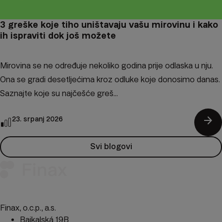
3 greške koje tiho uništavaju vašu mirovinu i kako
ih ispraviti dok još možete
Mirovina se ne određuje nekoliko godina prije odlaska u nju.
Ona se gradi desetljećima kroz odluke koje donosimo danas.
Saznajte koje su najčešće greš...
arrow_forward
23. srpanj 2026
Svi blogovi
Finax, o.c.p., a.s.
Bajkalská 19B