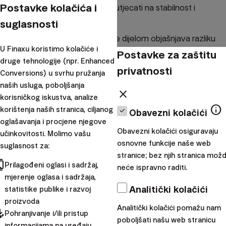
Postavke kolačića i
dugoročno može negativno utjecati na stabilnost i
prinos fonda.
suglasnosti
Ova niska razina diverzifikacije dijelom objašnjava razliku
U Finaxu koristimo kolačiće i
u potencijalnim isplatama između tradicionalnih fondova
Postavke za zaštitu
druge tehnologije (npr. Enhanced
trećeg stupa i inovativnijih opcija poput
Europske
privatnosti
Conversions) u svrhu pružanja
mirovine (PEPP)
. Naime, iako
100 % dionički portfelji
naših usluga, poboljšanja
close
dolaze uz veću volatilnost, dugoročno pokazuju veći
korisničkog iskustva, analize
info
potencijal prinosa u odnosu na konzervativne portfelje
korištenja naših stranica, ciljanog
Obavezni kolačići
oglašavanja i procjene njegove
koji, iako stabilniji, obično ostvaruju niže povrate.
Obavezni kolačići osiguravaju
učinkovitosti. Molimo vašu
Važno je istaknuti da su PEPP proizvodi morali proći
osnovne funkcije naše web
suglasnost za:
rigorozne stres-testove s više stotina tisuća scenarija
stranice; bez njih stranica mož
cts
Prilagođeni oglasi i sadržaj,
neće ispravno raditi.
kako bi dokazali s
najmanje 80 %-tnom vjerojatnošću
mjerenje oglasa i sadržaja,
da će dugoročno nadmašiti inflaciju. To jasno pokazuje
Analitički kolačići
statistike publike i razvoj
ne samo važnost pažljivog odabira ulaganja, već i
proizvoda
Analitički kolačići pomažu nam
ključnu ulogu pravilne
diverzifikacije u upravljanju
pdated
Pohranjivanje i/ili pristup
poboljšati našu web stranicu
rizikom
i ostvarivanju ciljanih rezultata.
informacijama na uređaju