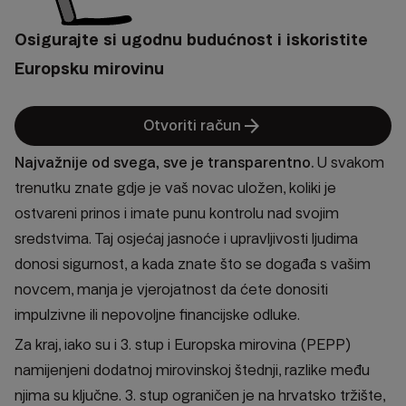
Osigurajte si ugodnu budućnost i iskoristite
Europsku mirovinu
arrow_forward
Otvoriti račun
Najvažnije od svega, sve je transparentno.
U svakom
trenutku znate gdje je vaš novac uložen, koliki je
ostvareni prinos i imate punu kontrolu nad svojim
sredstvima. Taj osjećaj jasnoće i upravljivosti ljudima
donosi sigurnost, a kada znate što se događa s vašim
novcem, manja je vjerojatnost da ćete donositi
impulzivne ili nepovoljne financijske odluke.
Za kraj, iako su i 3. stup i Europska mirovina (PEPP)
namijenjeni dodatnoj mirovinskoj štednji, razlike među
njima su ključne. 3. stup ograničen je na hrvatsko tržište,