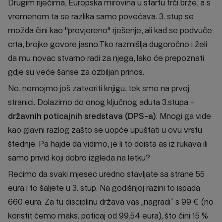
Drugim riječima, Europska mirovina u startu trči brže, a s
vremenom ta se razlika samo povećava. 3. stup se
možda čini kao "provjereno" rješenje, ali kad se podvuče
crta, brojke govore jasno.Tko razmišlja dugoročno i želi
da mu novac stvarno radi za njega, lako će prepoznati
gdje su veće šanse za ozbiljan prinos.
No, nemojmo još zatvoriti knjigu, tek smo na prvoj
stranici. Dolazimo do onog ključnog aduta 3.stupa –
državnih poticajnih sredstava (DPS-a)
. Mnogi ga vide
kao glavni razlog zašto se uopće upuštati u ovu vrstu
štednje. Pa hajde da vidimo, je li to doista as iz rukava ili
samo privid koji dobro izgleda na letku?
Recimo da svaki mjesec uredno stavljate sa strane 55
eura i to šaljete u 3. stup. Na godišnjoj razini to ispada
660 eura. Za tu disciplinu država vas „nagradi“ s 99 € (no
koristit ćemo maks. poticaj od 99,54 eura), što čini 15 %