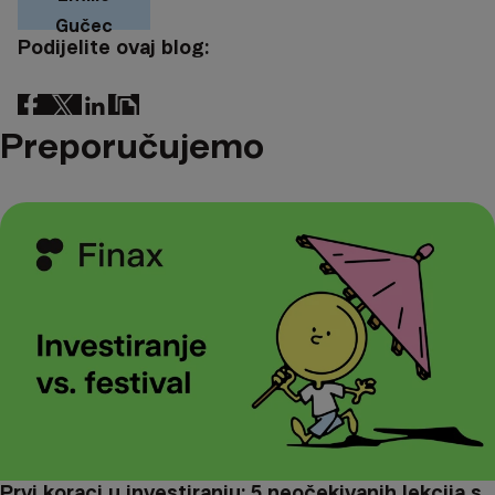
Gučec
Podijelite ovaj blog:
Preporučujemo
Prvi koraci u investiranju: 5 neočekivanih lekcija s