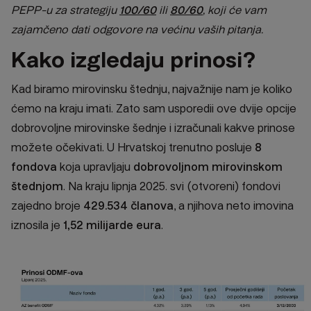
PEPP-u za strategiju
100/60
ili
80/60
, koji će vam
zajamčeno dati odgovore na većinu vaših pitanja.
Kako izgledaju prinosi?
Kad biramo mirovinsku štednju, najvažnije nam je koliko
ćemo na kraju imati. Zato sam usporedii ove dvije opcije
dobrovoljne mirovinske šednje i izračunali kakve prinose
možete očekivati. U Hrvatskoj trenutno posluje
8
fondova
koja upravljaju
dobrovoljnom mirovinskom
štednjom
. Na kraju lipnja 2025. svi (otvoreni) fondovi
zajedno broje
429.534 članova
, a njihova neto imovina
iznosila je
1,52 milijarde
eura
.