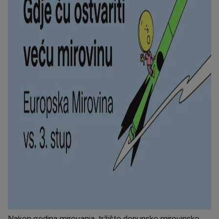
Nakon godina mirovanja, tržište dopunske mirovinske