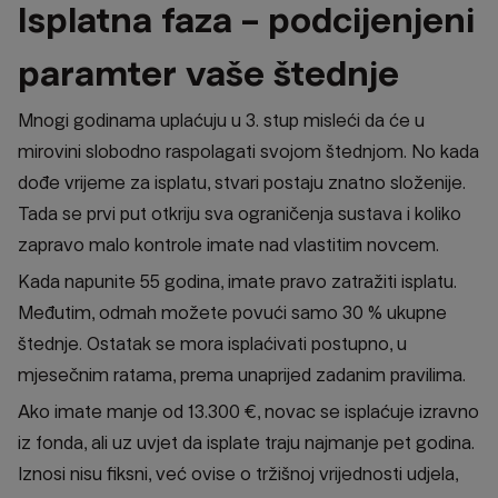
Isplatna faza – podcijenjeni
paramter vaše štednje
Mnogi godinama uplaćuju u 3. stup misleći da će u
mirovini slobodno raspolagati svojom štednjom. No kada
dođe vrijeme za isplatu, stvari postaju znatno složenije.
Tada se prvi put otkriju sva ograničenja sustava i koliko
zapravo malo kontrole imate nad vlastitim novcem.
Kada napunite 55 godina, imate pravo zatražiti isplatu.
Međutim, odmah možete povući samo 30 % ukupne
štednje. Ostatak se mora isplaćivati postupno, u
mjesečnim ratama, prema unaprijed zadanim pravilima.
Ako imate manje od 13.300 €, novac se isplaćuje izravno
iz fonda, ali uz uvjet da isplate traju najmanje pet godina.
Iznosi nisu fiksni, već ovise o tržišnoj vrijednosti udjela,