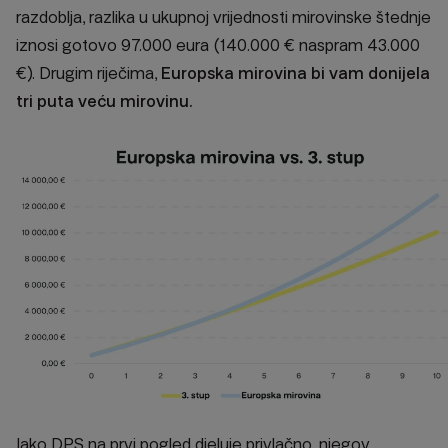
razdoblja, razlika u ukupnoj vrijednosti mirovinske štednje
iznosi gotovo 97.000 eura (140.000 € naspram 43.000
€). Drugim riječima,
Europska mirovina bi vam donijela
tri puta veću mirovinu.
Iako DPS na prvi pogled djeluje privlačno, njegov