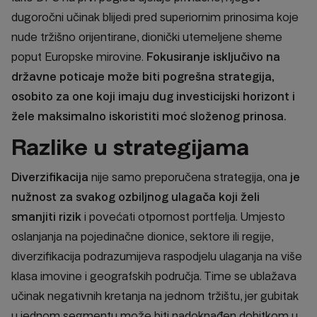
dugoročni učinak blijedi pred superiornim prinosima koje
nude tržišno orijentirane, dionički utemeljene sheme
poput Europske mirovine.
Fokusiranje isključivo na
državne poticaje može biti pogrešna strategija,
osobito za one koji imaju dug investicijski horizont i
žele maksimalno iskoristiti moć složenog prinosa.
Razlike u strategijama
Diverzifikacija
nije samo preporučena strategija, ona
je
nužnost za svakog ozbiljnog ulagača koji želi
smanjiti rizik
i povećati otpornost portfelja. Umjesto
oslanjanja na pojedinačne dionice, sektore ili regije,
diverzifikacija podrazumijeva raspodjelu ulaganja na više
klasa imovine i geografskih područja. Time se ublažava
učinak negativnih kretanja na jednom tržištu, jer gubitak
u jednom segmentu može biti nadoknađen dobitkom u