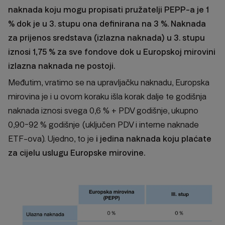
naknada koju mogu propisati pružatelji PEPP-a je 1
% dok je u 3. stupu ona definirana na 3 %. Naknada
za prijenos sredstava (izlazna naknada) u 3. stupu
iznosi 1,75 % za sve fondove dok u Europskoj mirovini
izlazna naknada ne postoji.
Međutim, vratimo se na upravljačku naknadu, Europska
mirovina je i u ovom koraku išla korak dalje te godišnja
naknada iznosi svega 0,6 % + PDV godišnje, ukupno
0,90-92 % godišnje (uključen PDV i interne naknade
ETF-ova). Ujedno, to je
i jedina naknada koju plaćate
za cijelu uslugu Europske mirovine.