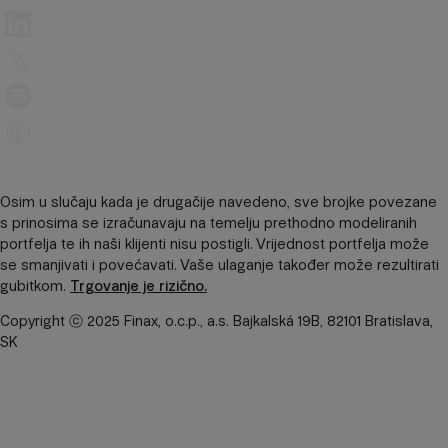
Osim u slučaju kada je drugačije navedeno, sve brojke povezane
s prinosima se izračunavaju na temelju prethodno modeliranih
portfelja te ih naši klijenti nisu postigli. Vrijednost portfelja može
se smanjivati ​​i povećavati. Vaše ulaganje također može rezultirati
gubitkom.
Trgovanje je rizično.
Copyright ⓒ 2025 Finax, o.c.p., a.s. Bajkalská 19B, 82101 Bratislava,
SK