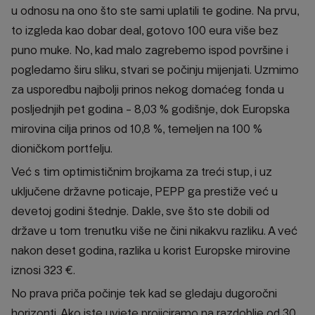
u odnosu na ono što ste sami uplatili te godine. Na prvu,
to izgleda kao dobar deal, gotovo 100 eura više bez
puno muke. No, kad malo zagrebemo ispod površine i
pogledamo širu sliku, stvari se počinju mijenjati. Uzmimo
za usporedbu najbolji prinos nekog domaćeg fonda u
posljednjih pet godina - 8,03 % godišnje, dok Europska
mirovina cilja prinos od 10,8 %, temeljen na 100 %
dioničkom portfelju.
Već s tim optimističnim brojkama za treći stup, i uz
uključene državne poticaje, PEPP ga prestiže već u
devetoj godini štednje. Dakle, sve što ste dobili od
države u tom trenutku više ne čini nikakvu razliku. A već
nakon deset godina, razlika u korist Europske mirovine
iznosi 323 €.
No prava priča počinje tek kad se gledaju dugoročni
horizonti. Ako iste uvjete projiciramo na razdoblje od 30