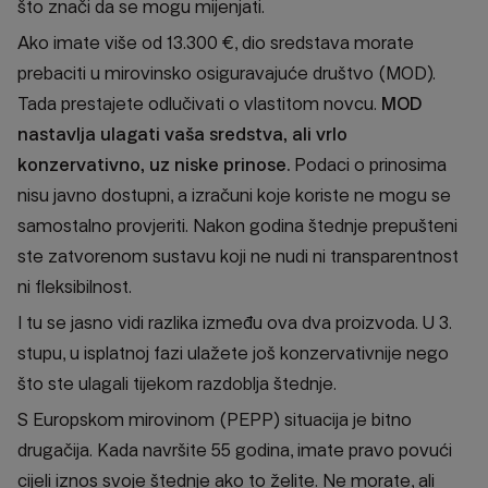
što znači da se mogu mijenjati.
Ako imate više od 13.300 €, dio sredstava morate
prebaciti u mirovinsko osiguravajuće društvo (MOD).
Tada prestajete odlučivati o vlastitom novcu.
MOD
nastavlja ulagati vaša sredstva, ali vrlo
konzervativno, uz niske prinose.
Podaci o prinosima
nisu javno dostupni, a izračuni koje koriste ne mogu se
samostalno provjeriti. Nakon godina štednje prepušteni
ste zatvorenom sustavu koji ne nudi ni transparentnost
ni fleksibilnost.
I tu se jasno vidi razlika između ova dva proizvoda. U 3.
stupu, u isplatnoj fazi ulažete još konzervativnije nego
što ste ulagali tijekom razdoblja štednje.
S Europskom mirovinom (PEPP) situacija je bitno
drugačija. Kada navršite 55 godina, imate pravo povući
cijeli iznos svoje štednje ako to želite. Ne morate, ali