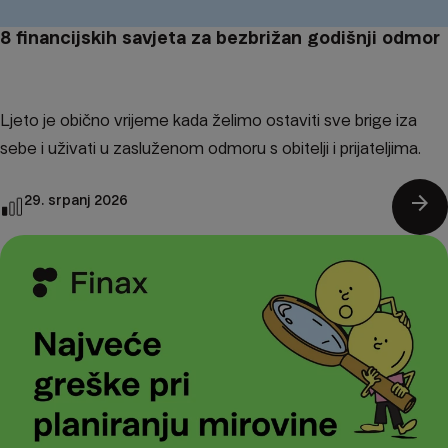
8 financijskih savjeta za bezbrižan godišnji odmor
Ljeto je obično vrijeme kada želimo ostaviti sve brige iza
sebe i uživati u zasluženom odmoru s obitelji i prijateljima.
arrow_forward
29. srpanj 2026