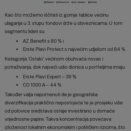
Kao što možemo iščitati iz gornje tablice većinu
ulaganja u 3. stupu fondovi drže u obveznicama. U tom
segmentu lideri su:
AZ Benefit s 80 % i
Erste Plavi Protect s najvećim udjelom od 84 %.
Kategorija ‘Ostalo’ većinom obuhvaća novac i
potraživanja, dok najveći udio dionica u portfeljima imaju:
Erste Plavi Expert – 39 %
CO 1000 A – 44 %
Također valja napomenuti da je geografska
diverzifikacija praktično nepostojeća te je prosjeku više
od polovice sredstava ostaje investirano u domaće
vrijednosne papire. Takva koncentracija povećava
izloženost lokalnim ekonomskim i političkim rizicima, što