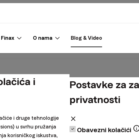
 Finax
O nama
Blog & Video
lačića i
Postavke za za
privatnosti
close
ačiće i druge tehnologije
sions) u svrhu pružanja
inf
Obavezni kolačići
nja korisničkog iskustva,