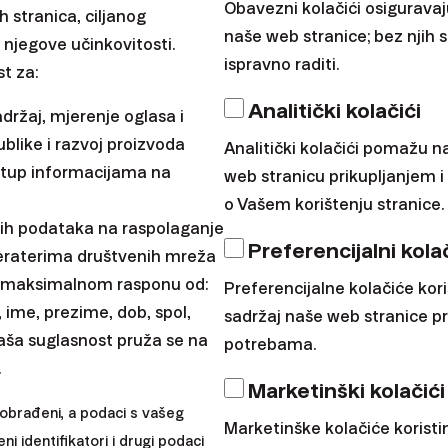
Obavezni kolačići osigurava
h stranica, ciljanog
naše web stranice; bez njih
 njegove učinkovitosti.
ispravno raditi.
t za:
Investicijska akademi
Analitički kolačići
adržaj, mjerenje oglasa i
Postanite v
ublike i razvoj proizvoda
Analitički kolačići pomažu n
ristup informacijama na
„benchmark“
web stranicu prikupljanjem 
o Vašem korištenju stranice.
ih podataka na raspolaganje
Preferencijalni kolač
Provodite li sate pregleda
eraterima društvenih mreža
u maksimalnom rasponu od:
za praćenje tržišnih indeks
Preferencijalne kolačiće ko
, ime, prezime, dob, spol,
sadržaj naše web stranice pr
|
Przemek Barankiewicz
aša suglasnost pruža se na
potrebama.
.
Marketinški kolačići
 obrađeni, a podaci s vašeg
Marketinške kolačiće koristi
keyboard_arrow_down
keyboard_arrow_down
rmacije
Ostale poveznice
eni identifikatori i drugi podaci