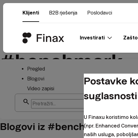
Klijenti
B2B rješenja
Poslodavci
Investirati
Zašto
#benchmark
Pregled
Postavke ko
Blogovi
Video zapisi
suglasnosti
search
arrow_forward
U Finaxu koristimo kol
Blogovi iz #benchmark
(npr. Enhanced Conver
naših usluga, poboljša