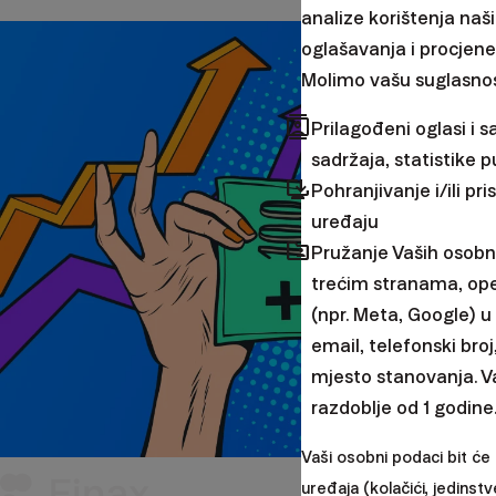
analize korištenja naši
oglašavanja i procjene
Molimo vašu suglasnos
contacts
Prilagođeni oglasi i s
sadržaja, statistike p
browser_updated
Pohranjivanje i/ili p
uređaju
folder_shared
Pružanje Vaših osobn
trećim stranama, op
(npr. Meta, Google) 
email, telefonski broj
mjesto stanovanja. V
razdoblje od 1 godine
Vaši osobni podaci bit će
Važne info
uređaja (kolačići, jedinstv