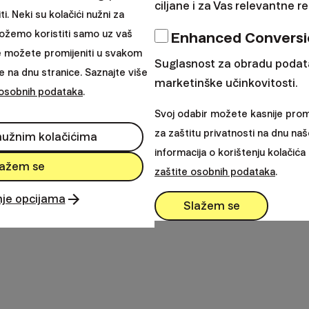
ciljane i za Vas relevantne r
. Neki su kolačići nužni za
možemo koristiti samo uz vaš
Enhanced Conversi
 osobnih podataka
Zašto Finax
e možete promijeniti u svakom
Suglasnost za obradu podat
orištenja
Proizvodi
 na dnu stranice. Saznajte više
marketinške učinkovitosti.
a regulativa
O nama
 osobnih podataka
.
ranice
Blog
Svoj odabir možete kasnije promi
 za zaštitu privatnosti
za zaštitu privatnosti na dnu naš
 nužnim kolačićima
informacija o korištenju kolačić
lažem se
zaštite osobnih podataka
.
nje opcijama
Slažem se