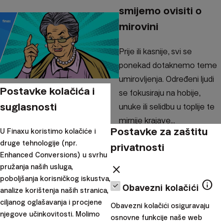
smijemo ovisiti o
mirovini
Prije ili kasnije, svi se
ponekad dotaknemo teme
umirovljenja. Određeni ljudi
Postavke kolačića i
se fokusiraju na hobije,
suglasnosti
unuke ili selidbu u toplije te
mirnije krajave...
Postavke za zaštitu
U Finaxu koristimo kolačiće i
|
Mato
2. prosinac
druge tehnologije (npr.
privatnosti
Enhanced Conversions) u svrhu
Barišić
2020
pružanja naših usluga,
close
Osobne financije
poboljšanja korisničkog iskustva,
info
Obavezni kolačići
analize korištenja naših stranica,
Najčešće greške pri
ciljanog oglašavanja i procjene
Obavezni kolačići osiguravaju
ulaganju koje morate
njegove učinkovitosti. Molimo
osnovne funkcije naše web