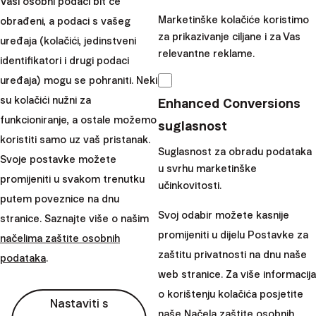
Vaši osobni podaci bit će
Pod utjecajem inflacije novac
Marketinške kolačiće koristimo
obrađeni, a podaci s vašeg
gubi na vrijednosti. Njegova
za prikazivanje ciljane i za Vas
uređaja (kolačići, jedinstveni
kupovna moć pada s
relevantne reklame.
identifikatori i drugi podaci
porastom cijena. Držanje
uređaja) mogu se pohraniti. Neki
novca na bankovnim
su kolačići nužni za
Enhanced Conversions
računima u konačnici za vas...
funkcioniranje, a ostale možemo
suglasnost
|
koristiti samo uz vaš pristanak.
Radoslav
8. lipanj
Suglasnost za obradu podataka
Svoje postavke možete
Kasík
2022
u svrhu marketinške
promijeniti u svakom trenutku
učinkovitosti.
Učitati više
putem poveznice na dnu
Svoj odabir možete kasnije
stranice. Saznajte više o našim
promijeniti u dijelu Postavke za
načelima zaštite osobnih
zaštitu privatnosti na dnu naše
podataka
.
web stranice. Za više informacija
Finax, o.c.p., a.s.
o korištenju kolačića posjetite
Bajkalská 19B
Nastaviti s
naše
Načela zaštite osobnih
821 01 Bratislava