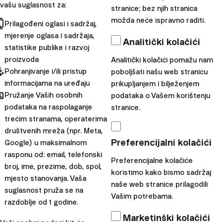
izbjeći
vašu suglasnost za:
stranice; bez njih stranica
možda neće ispravno raditi.
cts
Prilagođeni oglasi i sadržaj,
Čestitamo! Ako ste se
mjerenje oglasa i sadržaja,
Analitički kolačići
odlučili krenuti ulagati svoj
statistike publike i razvoj
novac ili prebaciti
proizvoda
Analitički kolačići pomažu nam
pdated
ušteđevinu, odnosno
Pohranjivanje i/ili pristup
poboljšati našu web stranicu
informacijama na uređaju
prikupljanjem i bilježenjem
ulaganje koje već imate ali
hared
Pružanje Vaših osobnih
podataka o Vašem korištenju
njime niste zadovoljni, u
podataka na raspolaganje
stranice.
prod...
trećim stranama, operaterima
društvenih mreža (npr. Meta,
|
Mato Barišić
5. svibanj 2021
Preferencijalni kolačići
Google) u maksimalnom
Investicijska akademija
rasponu od: email, telefonski
Preferencijalne kolačiće
broj, ime, prezime, dob, spol,
Visoka inflacija –
koristimo kako bismo sadržaj
mjesto stanovanja. Vaša
naše web stranice prilagodili
kako zaštititi svoj
suglasnost pruža se na
Vašim potrebama.
novac i imovinu?
razdoblje od 1 godine.
Marketinški kolačići