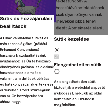
fektessünk be? A
hosszútávú befektetésnek
csak olyan előnyei vannak
Sütik és hozzájárulási
melyekkel jobbá teheti
beállítások
életét. A befektetés elleni...
Sütik kezelése
|
A Finax vállalatánál sütiket és
Radoslav
2. április
más technológiákat (például
Kasík
2019
close
Enhanced Conversions)
Befektetési iskola
használunk szolgáltatásaink
nyújtásához, az Ön felhasználói
Ne törekedjen a piac
Elengedhetetlen sütik
élményének javítása, az oldalunk
info
időzítésére,
használatának elemzése,
kevesebbet nyerhet
valamint a hirdetések célzása
Az elengedhetetlen sütik
és hatékonyságának értékelése
biztosítják a weboldal alapvető
érdekében. Ezért szükségünk
Naponta lehetünk szemtanúi
működését, nélkülük az oldal
van az Ön hozzájárulására
a befektetők azon fölösleges
nem feltétlenül működik
ahhoz, hogy:
törekvésének, hogy időzítsék
megfelelően.