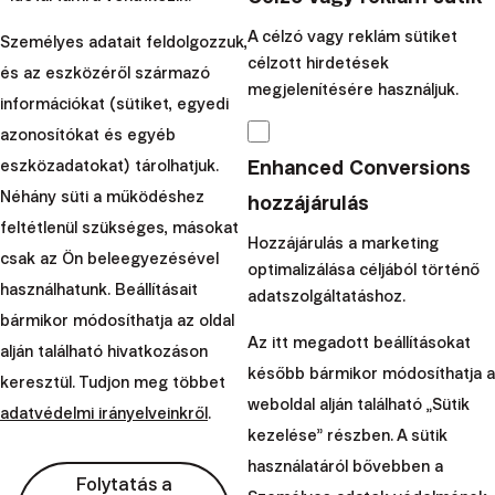
befektetések során az
A célzó vagy reklám sütiket
Személyes adatait feldolgozzuk,
esetleges árzuhanással kapc...
célzott hirdetések
és az eszközéről származó
megjelenítésére használjuk.
információkat (sütiket, egyedi
|
Radoslav
15. október
azonosítókat és egyéb
Kasík
2019
Enhanced Conversions
eszközadatokat) tárolhatjuk.
További betöltése
Néhány süti a működéshez
hozzájárulás
feltétlenül szükséges, másokat
Hozzájárulás a marketing
csak az Ön beleegyezésével
optimalizálása céljából történő
használhatunk. Beállításait
adatszolgáltatáshoz.
bármikor módosíthatja az oldal
Finax, o.c.p., a.s.
Az itt megadott beállításokat
alján található hivatkozáson
Bajkalská 19B
később bármikor módosíthatja a
keresztül. Tudjon meg többet
821 01 Pozsony
weboldal alján található „Sütik
Szlovákia
adatvédelmi irányelveinkről
.
kezelése” részben. A sütik
perm_phone_msg
+36 1 701 4232
használatáról bővebben a
Folytatás a
mail