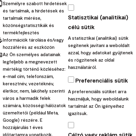
cts
Személyre szabott hirdetések
saját befektetéseiket. Sok
és tartalmak, a hirdetések és
ember naivan éveken át
Statisztikai (analitikai)
tartalmak mérése,
elodázza döntés...
közönségstatisztikák és
célú sütik
termékfejlesztés
|
Radoslav
21. július
pdated
A statisztikai (analitikai) sütik
Információk tárolása és/vagy
Kasík
2023
segítenek javítani a weboldalt
hozzáférés az eszközön
hared
azzal, hogy adatokat gyűjtenek
Befektetési iskola
Az Ön személyes adatainak
és rögzítenek az oldal
legfeljebb a megnevezett
A piaci kockázattól
használatáról.
mértékig történő közléséhez:
végképp nem kell
e-mail cím, telefonszám,
Preferenciális sütik
keresztnév, vezetéknév,
tartania
életkor, nem, lakóhely szerinti
A preferenciális sütiket arra
város a harmadik felek
használjuk, hogy weboldalunk
A növekedés az egyik
számára, közösségi hálózatok
tartalmát az Ön igényeihez
legtermészetesebb
üzemeltetői (például Meta,
igazítsuk.
tulajdonsága az emberi
Google) részére. E
közösségeknek. A
hozzájárulás 1 éves
Célzó vagy reklám sütik
időtartamra vonatkozik.
legnagyobb félelmek a