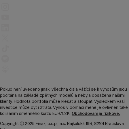
Pokud není uvedeno jinak, všechna čísla vážící se k výnosům jsou
počítána na základě zpětných modelů a nebyla dosažena našimi
klienty. Hodnota portfolia může klesat a stoupat. Výsledkem vaší
investice může být i ztráta. Výnos v domácí měně je ovlivněn také
kolísáním směnného kurzu EUR/CZK.
Obchodování je rizikové.
Copyright ⓒ 2025 Finax, o.c.p., a.s. Bajkalská 19B, 82101 Bratislava,