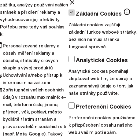
spravovat peníze
close
zážitku, analýzy používání našich
bez poplatku za
info
stránek a při cílení reklamy a
Základní Cookies
vyhodnocování její efektivity.
správu a užijte si léto
Základní cookies zajišťují
Potřebujeme tedy váš souhlas
základní funkce webové stránky,
k:
Investování by nemělo být
bez nich nemusí stránka
cts
další starostí. Právě naopak.
Personalizované reklamy a
fungovat správně.
obsah, měření reklamy a
Mělo by to fungovat
Analytické Cookies
obsahu, statistiky cílových
jednoduše, klidně a bez
skupin a vývoj produktů
zbytečného stresu. Užijte si
Analytické cookies pomáhají
pdated
Uchovávání a/nebo přístup k
zlepšovat web tím, že sbírají a
léto naplno – vaše pe...
informacím na zařízení
zaznamenávají údaje o tom, jak
hared
Zpřístupnění vašich osobních
|
Dominika
1. června
naše stránky používáte.
údajů v rozsahu maximálně: e-
Brtková
2026
mail, telefonní číslo, jméno,
Preferenční Cookies
příjmení, věk, pohlaví, město
Novinky
Preferenční cookies používáme
bydliště třetím stranám a
Vyzkoušejte
k přizpůsobení obsahu našeho
provozovatelům sociálních sítí
webu vašim potřebám.
investování bez
(např. Meta, Google). Takový