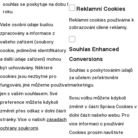
souhlas se poskytuje na dobu 1
poplatku za správu
Reklamní Cookies
roku.
portfolia na 3 měsíce
Reklamní cookies používáme k
Vaše osobní údaje budou
zobrazování cílené reklamy.
Začít investovat často není o
zpracovány a informace z
velkých rozhodnutích, ale o
vašeho zařízení (soubory
Souhlas Enhanced
tom udělat první krok. Proto
cookie, jedinečné identifikátory
Conversions
ho ve Finaxu usnadňujeme,
a další údaje zařízení) mohou
abyste mohli začít jednoduše
být uchovávány. Některé
Souhlas s poskytováním údajů
a bez st...
cookies jsou nezbytné pro
za účelem zefektivnění
fungování, jiné můžeme používat
marketingu.
|
Dominika
4. května
jen s vaším souhlasem. Své
Svou volbu můžete kdykoli
Brtková
2026
preference můžete kdykoli
změnit v části Správa Cookies v
změnit přes odkaz v dolní části
Načíst další
dolní části našeho webu. Pro
stránky. Více o našich
zásadách
více informací o používání
ochrany soukromí
.
Cookies prosím navštivte