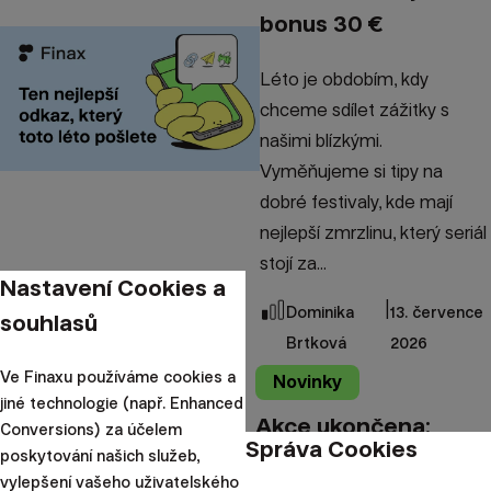
bonus 30 €
Léto je obdobím, kdy
chceme sdílet zážitky s
našimi blízkými.
Vyměňujeme si tipy na
dobré festivaly, kde mají
nejlepší zmrzlinu, který seriál
stojí za...
Nastavení Cookies a
|
Dominika
13. července
souhlasů
Brtková
2026
Ve Finaxu používáme cookies a
Novinky
jiné technologie (např. Enhanced
Akce ukončena:
Conversions) za účelem
Správa Cookies
poskytování našich služeb,
Nechte si rok
vylepšení vašeho uživatelského