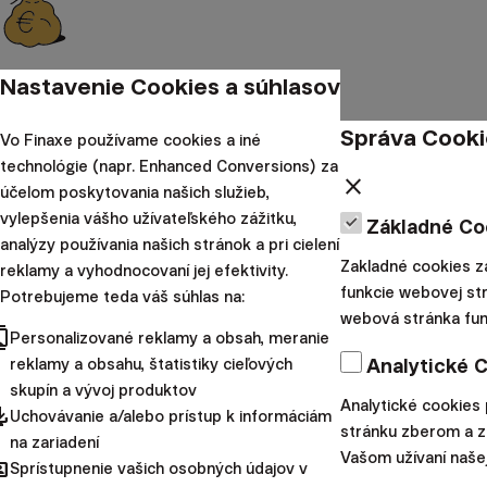
Nastavenie Cookies a súhlasov
1,66 miliárd pod správou
Správa Cooki
Vo Finaxe používame cookies a iné
technológie (napr. Enhanced Conversions) za
close
účelom poskytovania našich služieb,
vylepšenia vášho užívateľského zážitku,
Základné Co
analýzy používania našich stránok a pri cielení
Zakladné cookies z
reklamy a vyhodnocovaní jej efektivity.
funkcie webovej str
Potrebujeme teda váš súhlas na:
webová stránka fun
cts
9 krajín
Personalizované reklamy a obsah, meranie
Analytické 
reklamy a obsahu, štatistiky cieľových
skupín a vývoj produktov
Analytické cookies
pdated
Uchovávanie a/alebo prístup k informáciám
Riešenie pre každé odvetvie
stránku zberom a 
na zariadení
Vašom užívaní naše
hared
Sprístupnenie vašich osobných údajov v