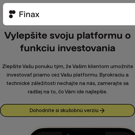
Vylepšite svoju platformu o
funkciu investovania
Zlepšite Vašu ponuku tým, že Vašim klientom umožníte
investovať priamo cez Vašu platformu. Byrokraciu a
technické záležitosti nechajte na nás, zamerajte sa
radšej na to, čo Vám ide najlepšie.
Dohodnite si skušobnú verziu