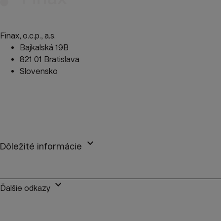
Finax, o.c.p., a.s.
Bajkalská 19B
821 01 Bratislava
Slovensko
perm_phone_msg
+421 2 2100 9985
mail
client@finax.eu
keyboard_arrow_down
Dôležité informácie
keyboard_arrow_down
Ďalšie odkazy