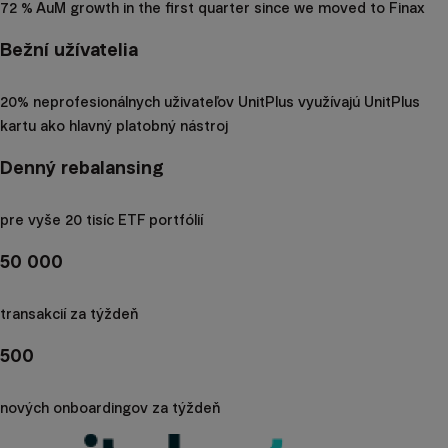
72 % AuM growth in the first quarter since we moved to Finax
Bežní užívatelia
20% neprofesionálnych uživateľov UnitPlus využívajú UnitPlus
kartu ako hlavný platobný nástroj
Denný rebalansing
pre vyše 20 tisíc ETF portfólií
50 000
transakcií za týždeň
500
nových onboardingov za týždeň