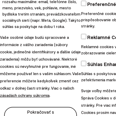
rozsahu maximálne: email, telefónne číslo,
Preferenčné
Spoločnosti, pre ktoré je naše riešenie ako stvorené.
meno, priezvisko, vek, pohlavie, mesto
Preferenčné cooki
bydliska tretím stranám, prevádzkovateľom
Finanční poradcovia
prispôsobovanie o
sociálnych sietí (napr. Meta, Google). Takýto
stránky.
súhlas sa poskytuje na dobu 1 roka.
Reklamné C
Vaše osobné údaje budú spracované a
informácie z vášho zariadenia (súbory
Reklamné cookies 
cookie, jedinečné identifikátory a ďalšie údaje
zobrazovanie cielen
zariadenia) môžu byť uchovávané. Niektoré
Súhlas Enha
cookies sú nevyhnutné pre fungovanie, iné
Ste finančný sprostredkovateľ a máte záujem o rozšírenie
Banky
môžeme používať len s vaším súhlasom. Vaše
Súhlas s poskytova
zefektívnenia mark
Vašej ponuky tým, že klientom ponúknete vlastné riadené
preferencie môžete kedykoľvek zmeniť cez
portfóliá? IaaS je tu pre Vás! Odlíšte sa od konkurencie a
odkaz v dolnej časti stránky. Viac o našich
Svoje voľby môžete
diverzifikujte zdroje Vašich tržieb vlastnými portfóliami bez
zásadách ochrany súkromia
.
Pri hľadaní banky už ľudia požadujú viac ako len bežný účet a
Fintech
Správa Cookies v do
toho, aby ste museli minúť obrovské množstvo času a
platobnú kartu. Jedným zo spôsobov, ako ponúknuť plnú
stránky. Pre viac in
energie na získanie licencie a vývoj vlastných systémov.
Pokračovať s
škálu finančných služieb na jednom mieste, je umožniť
Cookies prosím nav