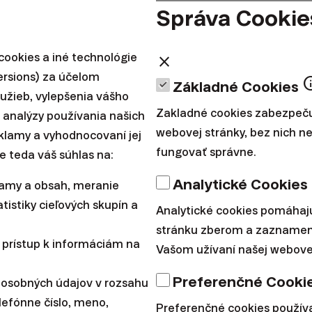
Správa Cookie
ookies a iné technológie
close
ersions) za účelom
in
Základné Cookies
lužieb, vylepšenia vášho
Zakladné cookies zabezpeču
 analýzy používania našich
webovej stránky, bez nich 
reklamy a vyhodnocovaní jej
fungovať správne.
e teda váš súhlas na:
Analytické Cookies
lamy a obsah, meranie
tistiky cieľových skupín a
Analytické cookies pomáhaj
stránku zberom a zaznamen
 prístup k informáciám na
Vašom užívaní našej webovej
ieľov.
Preferenčné Cooki
 osobných údajov v rozsahu
lefónne číslo, meno,
Preferenčné cookies použí