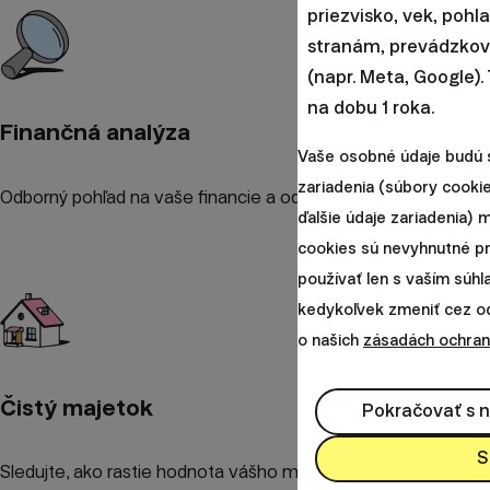
priezvisko, vek, pohl
stranám, prevádzkova
(napr. Meta, Google).
na dobu 1 roka.
Finančná analýza
Vaše osobné údaje budú 
zariadenia (súbory cookie
Odborný pohľad na vaše financie a odporúčania na zlepšenie.
ďalšie údaje zariadenia)
cookies sú nevyhnutné p
používať len s vaším súh
kedykoľvek zmeniť cez odk
o našich
zásadách ochran
Čistý majetok
Pokračovať s 
S
Sledujte, ako rastie hodnota vášho majetku v čase.