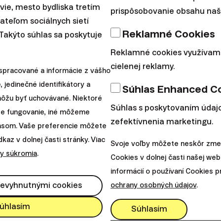
avie, mesto bydliska tretím
prispôsobovanie obsahu naše
teľom sociálnych sietí
Reklamné Cookies
 Takýto súhlas sa poskytuje
Reklamné cookies využívam
cielenej reklamy.
spracované a informácie z vášho
, jedinečné identifikátory a
Súhlas Enhanced C
 môžu byť uchovávané. Niektoré
Súhlas s poskytovaním údajo
re fungovanie, iné môžeme
zefektívnenia marketingu.
lasom. Vaše preferencie môžete
az v dolnej časti stránky. Viac
Svoje voľby môžete neskôr zmen
y súkromia
.
Cookies v dolnej časti našej web
informácií o používaní Cookies 
nevyhnutnými cookies
ochrany osobných údajov
.
úhlasím
Súhlasím