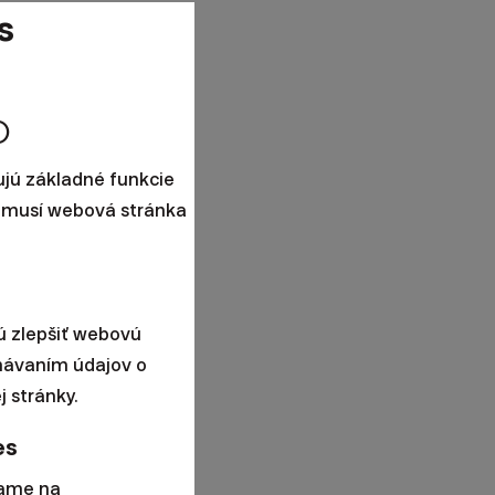
s
fo
jú základné funkcie
nemusí webová stránka
ú zlepšiť webovú
ávaním údajov o
 stránky.
es
vame na