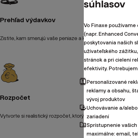
súhlasov
Prehľad výdavkov
Vo Finaxe používame c
(napr. Enhanced Conv
Zistite, kam smerujú vaše peniaze a kde môžete ušetriť.
poskytovania našich s
užívateľského zážitku,
stránok a pri cielení 
efektivity. Potrebujem
contacts
Personalizované rek
reklamy a obsahu, šta
Rozpočet
vývoj produktov
browser_updated
Uchovávanie a/alebo
Vytvorte si realistický rozpočet, ktorý vám pomôže držať sa c
zariadení
folder_shared
Sprístupnenie vašich
maximálne: email, te