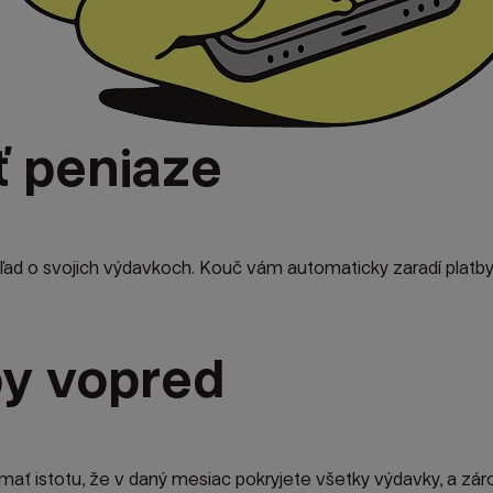
ť peniaze
ľad o svojich výdavkoch. Kouč vám automaticky zaradí platby d
py vopred
 istotu, že v daný mesiac pokryjete všetky výdavky, a zárov