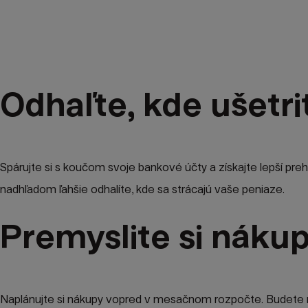
Odhaľte, kde ušetri
Spárujte si s koučom svoje bankové účty a získajte lepší preh
nadhľadom ľahšie odhalíte, kde sa strácajú vaše peniaze.
Premyslite si náku
Naplánujte si nákupy vopred v mesačnom rozpočte. Budete mať