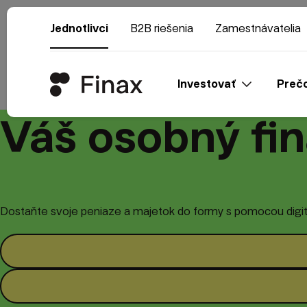
Jednotlivci
B2B riešenia
Zamestnávatelia
Investovať
Prečo
Váš osobný fi
Dostaňte svoje peniaze a majetok do formy s pomocou digitá