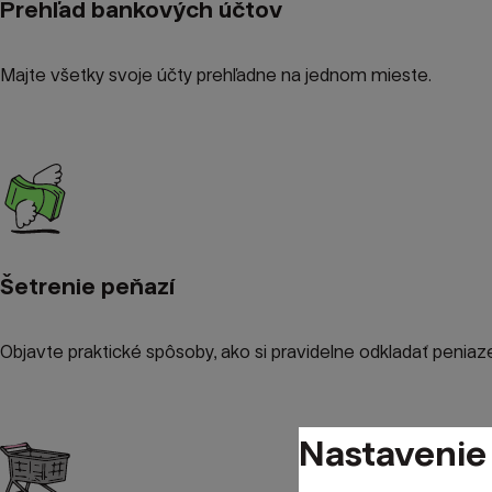
Prehľad bankových účtov
Majte všetky svoje účty prehľadne na jednom mieste.
Šetrenie peňazí
Objavte praktické spôsoby, ako si pravidelne odkladať peniaz
Nastavenie