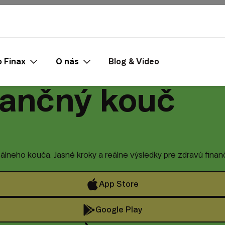
 Finax
O nás
Blog & Video
nančný kouč
lneho kouča. Jasné kroky a reálne výsledky pre zdravú fina
App Store
Google Play