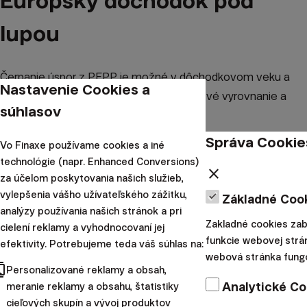
Európsky dôchodok pod
lupou
Čerpanie úspor z PEPP je možné v dôchodkovom veku a
Nastavenie Cookies a
Finax poskytuje dve možnosti: jednorazové vyrovnanie a
súhlasov
postupné čerpanie (renta).
Správa Cookie
Vo Finaxe používame cookies a iné
Dávky z Európskeho dôchodku sa zdaňujú. Príspevky
technológie (napr. Enhanced Conversions)
close
sporiteľa do slovenského podúčtu Európskeho dôchodku
za účelom poskytovania našich služieb,
maximálne do výšky 180 eur znižujú základ dane.
vylepšenia vášho užívateľského zážitku,
Základné Coo
analýzy používania našich stránok a pri
Zakladné cookies za
cielení reklamy a vyhodnocovaní jej
Majetok v PEPP je predmetom dedičstva. Nahliadnite do
funkcie webovej strá
efektivity. Potrebujeme teda váš súhlas na:
kľúčového informačného dokumentu PEPP pre stratégiu
webová stránka fung
cts
100/60
alebo
80/60
, ktoré zaručene odpovedia na väčšinu
Personalizované reklamy a obsah,
Analytické Co
meranie reklamy a obsahu, štatistiky
vašich otázok.
cieľových skupín a vývoj produktov