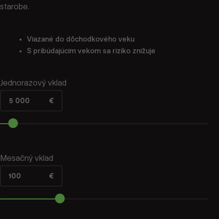
starobe.
Viazané do dôchodkového veku
S pribúdajúcim vekom sa riziko znižuje
Jednorazový vklad
5 000
€
Mesačný vklad
100
€