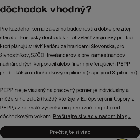
dôchodok vhodný?
Pre každého, komu záleží na budúcnosti a dobre prežitej
starobe. Európsky dôchodok je obzvlášť zaujímavý pre ľudí,
ktorí plánujú stráviť kariéru za hranicami Slovenska, pre
živnostníkov, SZČO, freelancerov a pre zamestnancov
nadnárodných korporácií alebo firiem preferujúcich PEPP
pred lokálnymi dôchodkovými piliermi (napr. pred 3. pilierom).
PEPP nie je viazaný na pracovný pomer, je individuálny a
môže si ho založiť každý, kto žije v Európskej únii. Úspory z
PEPP, až na malé výnimky, nie je možné čerpať pred
dôchodkovým vekom.
Prečítajte si viac v našom blogu
.
Prečítajte si viac