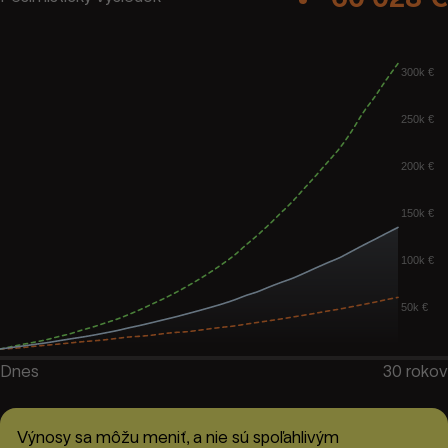
300k €
250k €
200k €
150k €
100k €
50k €
Dnes
30
rokov
Výnosy sa môžu meniť, a nie sú spoľahlivým