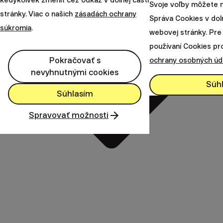
kedykoľvek zmeniť cez odkaz v dolnej časti
Svoje voľby môžete n
stránky. Viac o našich
zásadách ochrany
Správa Cookies v doln
súkromia
.
webovej stránky. Pre 
používaní Cookies pr
Pokračovať s
ochrany osobných úd
nevyhnutnými cookies
Súh
Súhlasím
Spravovať možnosti