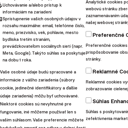
Analytické cookies p
PEPP KID 100/60
pdated
Uchovávanie a/alebo prístup k
webovú stránku zbe
informáciám na zariadení
PEPP KID 80/60
zaznamenávaním údaj
hared
Sprístupnenie vašich osobných údajov v
našej webovej stránk
Chcete vidieť viac do hĺbky
rozsahu maximálne: email, telefónne číslo,
meno, priezvisko, vek, pohlavie, mesto
Preferenčné 
Európskeho dôchodku?
bydliska tretím stranám,
Preferenčné cookies
prevádzkovateľom sociálnych sietí (napr.
prispôsobovanie obs
Meta, Google). Takýto súhlas sa poskytuje
stránky.
na dobu 1 roka.
Životný cyklus investovaných úspor
Reklamné Coo
Vaše osobné údaje budú spracované a
informácie z vášho zariadenia (súbory
Pri investovaní v PEPPe sa riziko investície 10 rokov pred
Reklamné cookies vy
cookie, jedinečné identifikátory a ďalšie
zobrazovanie cielenej
dosiahnutím dôchodkového veku začne postupne znižovať.
údaje zariadenia) môžu byť uchovávané.
Cieľom je zabezpečiť, aby sa znížila šanca prudších poklesov
Súhlas Enhan
Niektoré cookies sú nevyhnutné pre
hodnoty úspor tesne pred tým, ako z nich budete chcieť
Súhlas s poskytovaní
fungovanie, iné môžeme používať len s
začať čerpať príjem.
zefektívnenia market
vaším súhlasom. Vaše preferencie môžete