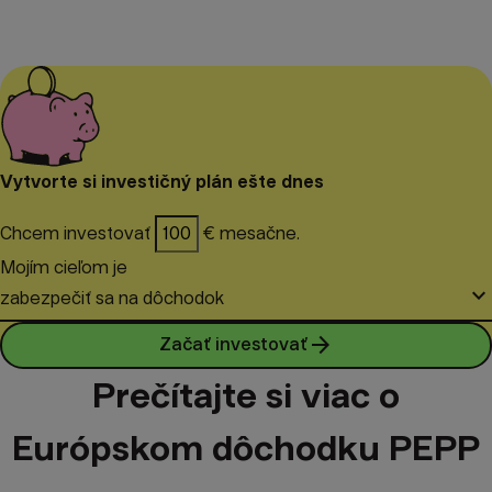
Vytvorte si investičný plán ešte dnes
Chcem investovať
€ mesačne.
Mojím cieľom je
keyboard_arrow_down
zabezpečiť sa na dôchodok
arrow_forward
Začať investovať
Prečítajte si viac o
Európskom dôchodku PEPP