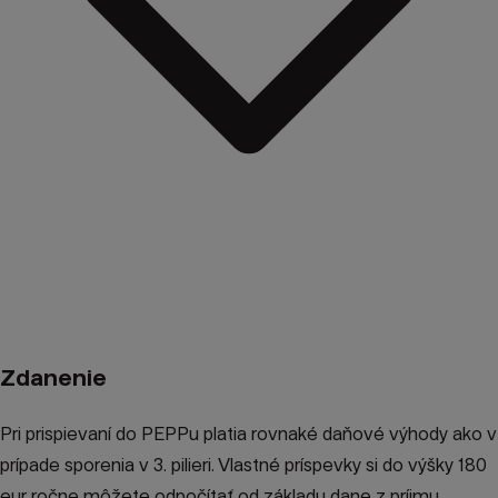
Zdanenie
Pri prispievaní do PEPPu platia rovnaké daňové výhody ako v
prípade sporenia v 3. pilieri. Vlastné príspevky si do výšky 180
eur ročne môžete odpočítať od základu dane z príjmu.