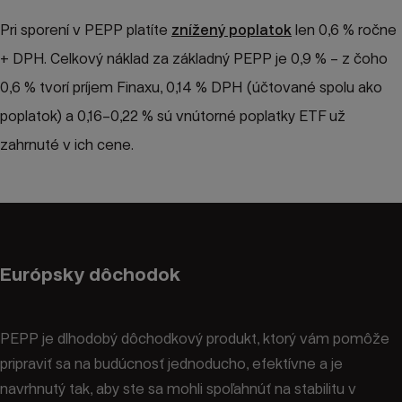
Pri sporení v PEPP platíte
znížený poplatok
len 0,6 % ročne
+ DPH. Celkový náklad za základný PEPP je 0,9 % – z čoho
0,6 % tvorí príjem Finaxu, 0,14 % DPH (účtované spolu ako
poplatok) a 0,16–0,22 % sú vnútorné poplatky ETF už
zahrnuté v ich cene.
Európsky dôchodok
PEPP je dlhodobý dôchodkový produkt, ktorý vám pomôže
pripraviť sa na budúcnosť jednoducho, efektívne a je
navrhnutý tak, aby ste sa mohli spoľahnúť na stabilitu v