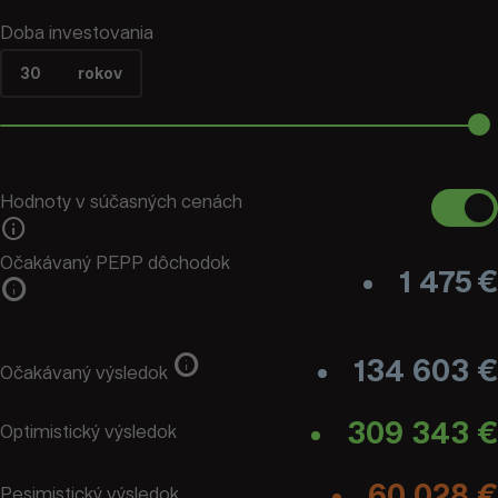
Doba investovania
30
rokov
Hodnoty v súčasných cenách
info
Očakávaný PEPP dôchodok
1 475
€
info
info
134 603 €
Očakávaný výsledok
309 343 €
Optimistický výsledok
60 028 €
Pesimistický výsledok