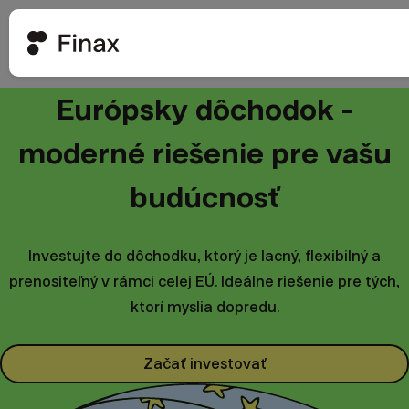
Európsky dôchodok -
moderné riešenie pre vašu
budúcnosť
Investujte do dôchodku, ktorý je lacný, flexibilný a
prenositeľný v rámci celej EÚ. Ideálne riešenie pre tých,
ktorí myslia dopredu.
Začať investovať