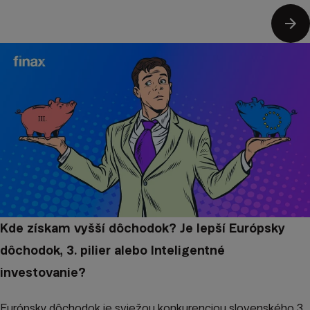
Kde získam vyšší dôchodok? Je lepší Európsky
dôchodok, 3. pilier alebo Inteligentné
investovanie?
Európsky dôchodok je sviežou konkurenciou slovenského 3.