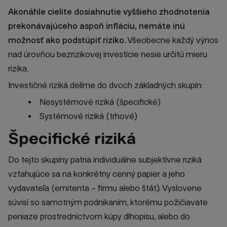
Akonáhle cielite dosiahnutie vyššieho zhodnotenia
prekonávajúceho aspoň infláciu, nemáte inú
možnosť ako podstúpiť riziko.
Všeobecne každý výnos
nad úrovňou bezrizikovej investície nesie určitú mieru
rizika.
Investičné riziká delíme do dvoch základných skupín:
Nesystémové riziká (špecifické)
Systémové riziká (trhové)
Špecifické riziká
Do tejto skupiny patria individuálne subjektívne riziká
vzťahujúce sa na konkrétny cenný papier a jeho
vydavateľa (emitenta – firmu alebo štát). Vyslovene
súvisí so samotným podnikaním, ktorému požičiavate
peniaze prostredníctvom kúpy dlhopisu, alebo do