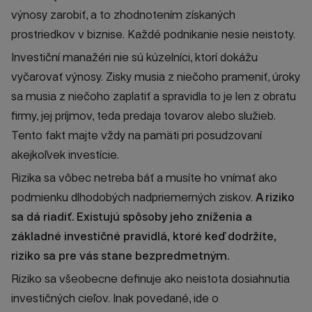
výnosy zarobiť, a to zhodnotením získaných
prostriedkov v biznise. Každé podnikanie nesie neistoty.
Investiční manažéri nie sú kúzelníci, ktorí dokážu
vyčarovať výnosy. Zisky musia z niečoho prameniť, úroky
sa musia z niečoho zaplatiť a spravidla to je len z obratu
firmy, jej príjmov, teda predaja tovarov alebo služieb.
Tento fakt majte vždy na pamäti pri posudzovaní
akejkoľvek investície.
Rizika sa vôbec netreba báť a musíte ho vnímať ako
podmienku dlhodobých nadpriemerných ziskov.
A riziko
sa dá riadiť. Existujú spôsoby jeho zníženia a
základné investičné pravidlá, ktoré keď dodržíte,
riziko sa pre vás stane bezpredmetným.
Riziko sa všeobecne definuje ako neistota dosiahnutia
investičných cieľov. Inak povedané, ide o