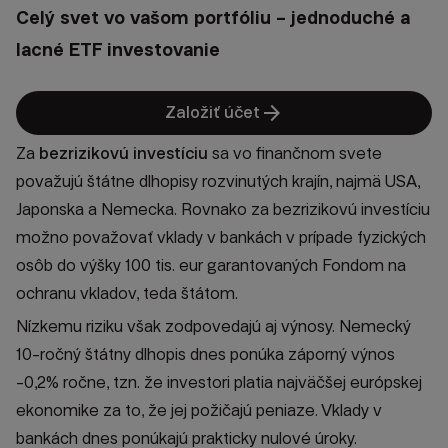
Celý svet vo vašom portfóliu – jednoduché a
lacné ETF investovanie
arrow_forward
Založiť účet
Za
bezrizikovú investíciu
sa vo finančnom svete
považujú štátne dlhopisy rozvinutých krajín, najmä USA,
Japonska a Nemecka. Rovnako za bezrizikovú investíciu
možno považovať vklady v bankách v prípade fyzických
osôb do výšky 100 tis. eur garantovaných Fondom na
ochranu vkladov, teda štátom.
Nízkemu riziku však zodpovedajú aj výnosy. Nemecký
10-ročný štátny dlhopis dnes ponúka záporný výnos
-0,2% ročne, tzn. že investori platia najväčšej európskej
ekonomike za to, že jej požičajú peniaze. Vklady v
bankách dnes ponúkajú prakticky nulové úroky.