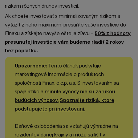
rizikám rôznych druhov investícií.
Ak chcete investovať s minimalizovaným rizikom a
vyťažiť z neho maximum, presuňte vaše investície do
Finaxu a získajte navyše ešte ja zľavu –
50% z hodnoty
presunutej investície vám budeme riadiť 2 rokov
bez poplatku.
Upozornenie:
Tento článok poskytuje
marketingové informácie o produktoch
spoločnosti Finax, o.c.p, a.s. S investovaním sa
spája riziko a
minulé výnosy nie sú zárukou
budúcich výnosov.
Spoznajte riziká, ktoré
podstupujete pri investovaní.
Daňové oslobodenia sa vzťahujú výhradne na
rezidentov danej krajiny a môžu sa líšiť v