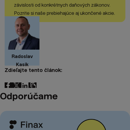
závislosti od konkrétnych daňových zákonov.
Pozrite si naše prebiehajúce aj ukončené akcie.
Radoslav
Kasík
Zdieľajte tento článok:
Odporúčame