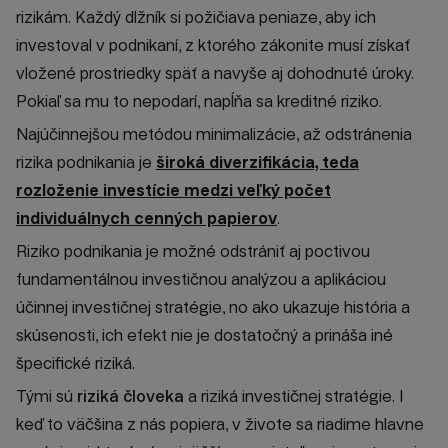
rizikám. Každý dlžník si požičiava peniaze, aby ich
investoval v podnikaní, z ktorého zákonite musí získať
vložené prostriedky späť a navyše aj dohodnuté úroky.
Pokiaľ sa mu to nepodarí, napĺňa sa kreditné riziko.
Najúčinnejšou metódou minimalizácie, až odstránenia
rizika podnikania je
široká diverzifikácia, teda
rozloženie investície medzi veľký počet
individuálnych cenných papierov
.
Riziko podnikania je možné odstrániť aj poctivou
fundamentálnou investičnou analýzou a aplikáciou
účinnej investičnej stratégie, no ako ukazuje história a
skúsenosti, ich efekt nie je dostatočný a prináša iné
špecifické riziká.
Tými sú
riziká človeka
a riziká investičnej stratégie. I
keď to väčšina z nás popiera, v živote sa riadime hlavne