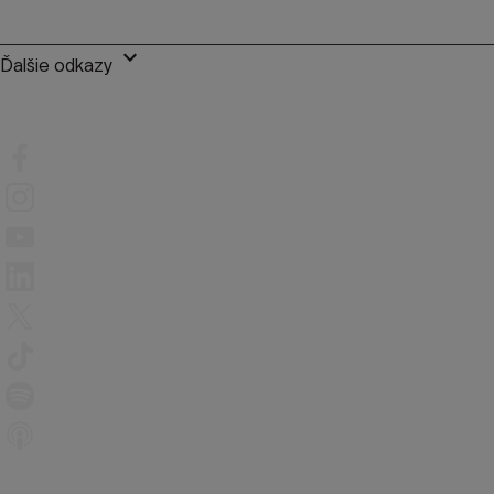
keyboard_arrow_down
Ďalšie odkazy