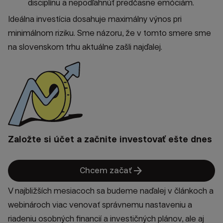
disciplínu a nepodľahnúť predčasne emóciám.
Ideálna investícia dosahuje maximálny výnos pri
minimálnom riziku. Sme názoru, že v tomto smere sme
na slovenskom trhu aktuálne zašli najďalej.
Založte si účet a začnite investovať ešte dnes
arrow_forward
Chcem začať
V najbližších mesiacoch sa budeme naďalej v článkoch a
webinároch viac venovať správnemu nastaveniu a
riadeniu osobných financií a investičných plánov, ale aj