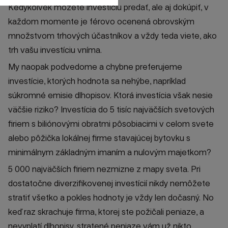
Kedykoľvek môžete investíciu predať, ale aj dokúpiť, v
každom momente je férovo ocenená obrovským
množstvom trhových účastníkov a vždy teda viete, ako
trh vašu investíciu vníma.
My naopak podvedome a chybne preferujeme
investície, ktorých hodnota sa nehýbe, napríklad
súkromné emisie dlhopisov. Ktorá investícia však nesie
väčšie riziko? Investícia do 5 tisíc najväčších svetových
firiem s biliónovými obratmi pôsobiacimi v celom svete
alebo pôžička lokálnej firme stavajúcej bytovku s
minimálnym základným imaním a nulovým majetkom?
5 000 najväčších firiem nezmizne z mapy sveta. Pri
dostatočne diverzifikovenej investícií nikdy nemôžete
stratiť všetko a pokles hodnoty je vždy len dočasný. No
keď raz skrachuje firma, ktorej ste požičali peniaze, a
nevyplatí dlhopisy, stratené peniaze vám už nikto