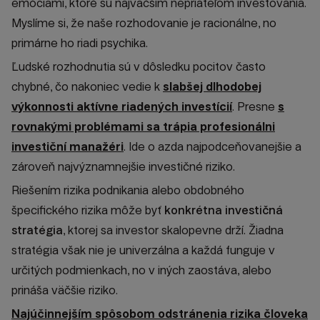
emóciami, ktoré sú najväčším nepriateľom investovania.
Myslíme si, že naše rozhodovanie je racionálne, no
primárne ho riadi psychika.
Ľudské rozhodnutia sú v dôsledku pocitov často
chybné, čo nakoniec vedie k
slabšej dlhodobej
výkonnosti aktívne riadených investícií
. Presne
s
rovnakými problémami sa trápia profesionálni
investiční manažéri
. Ide o azda najpodceňovanejšie a
zároveň najvýznamnejšie investičné riziko.
Riešením rizika podnikania alebo obdobného
špecifického rizika môže byť
konkrétna investičná
stratégia
, ktorej sa investor skalopevne drží. Žiadna
stratégia však nie je univerzálna a každá funguje v
určitých podmienkach, no v iných zaostáva, alebo
prináša väčšie riziko.
Najúčinnejším spôsobom odstránenia rizika človeka