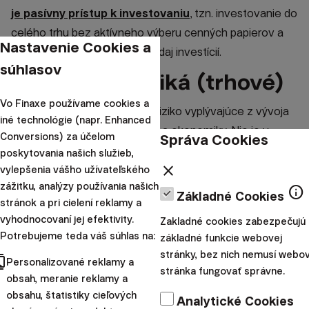
je pasívny prístup k investovaniu
, tzn. investovanie do
celého trhu bez aktívneho výberu cenných papierov a
Nastavenie Cookies a
snahy načasovať nákup a predaj investícií.
súhlasov
Systémové riziká (trhové)
Vo Finaxe používame cookies a
Ide o objektívne všeobecné riziko vyplývajúce z vývoja
iné technológie (napr. Enhanced
spoločnosti, finančných trhov a ekonomiky. Nie je v
Správa Cookies
Conversions) za účelom
silách investora ho vo významnejšej miere ovplyvniť.
poskytovania našich služieb,
close
Ekonomické cykly, teda striedanie expanzie a korekcie,
vylepšenia vášho užívateľského
zážitku, analýzy používania našich
sú prirodzené.
info
Základné Cookies
stránok a pri cielení reklamy a
Do systémových rizík môžeme zahrnúť všeobecnú
vyhodnocovaní jej efektivity.
Zakladné cookies zabezpečujú
trhovú náladu s vplyvom na pohyb indexov,
Potrebujeme teda váš súhlas na:
základné funkcie webovej
makroekonomický vývoj, ale aj politické riziká (menová i
stránky, bez nich nemusí webo
cts
Personalizované reklamy a
fiškálna úroveň). Súvisiacimi konkrétnejšími rizikami sú
stránka fungovať správne.
obsah, meranie reklamy a
menové, inflačné a úrokové riziko.
obsahu, štatistiky cieľových
Analytické Cookies