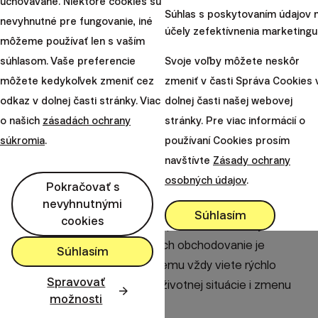
uchovávané. Niektoré cookies sú
pred naplnením horizontu.“
Súhlas s poskytovaním údajov 
nevyhnutné pre fungovanie, iné
účely zefektívnenia marketingu
môžeme používať len s vaším
súhlasom. Vaše preferencie
Svoje voľby môžete neskôr
môžete kedykoľvek zmeniť cez
zmeniť v časti Správa Cookies 
odkaz v dolnej časti stránky. Viac
dolnej časti našej webovej
o našich
zásadách ochrany
stránky. Pre viac informácií o
súkromia
.
používaní Cookies prosím
navštívte
Zásady ochrany
osobných údajov
.
Pokračovať s
nevyhnutnými
Najcitlivejšie vnímame práve pohyb hodnoty investície.
Súhlasím
cookies
Obavy v nás vyvoláva možný pokles cien držaných
cenných papierov. No práve ich obchodovanie je
Súhlasím
obrovskou výhodou. Vďaka nemu vždy viete rýchlo
Spravovať
zareagovať na zmenu vašej životnej situácie i zmenu
možnosti
samotnej investície.