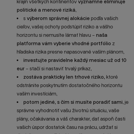
krajín všetkých kontinentov
významne eliminuje
politické a menové riziká
,
s
výberom správnej alokácie
podľa vašich
cieľov, vašej ochoty podstúpiť riziko a vášho
horizontu si nemusíte lámať hlavu –
naša
platforma vám vyberie vhodné portfólio
z
hľadiska rizika presne napasované vaším plánom,
investujte pravidelne každý mesiac už od 10
eur
– stačí si nastaviť trvalý príkaz,
zostáva prakticky len trhové riziko,
ktoré
odstránite poskytnutím dostatočného horizontu
vaším investíciám,
potom jediné, s čím si musíte poradiť sami
, je
správne vyhodnotiť vašu životnú situáciu, vaše
plány, očakávania a váš charakter, dať aspoň časti
vašich úspor dostatok času na prácu, udržať si