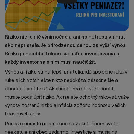
Prehrať video
Riziko nie je nič výnimočné a ani ho netreba vnímať
ako nepriateľa. Je prirodzenou cenou za vyšší výnos.
Riziko je neoddeliteľnou súčasťou investovania a
každý investor sa s ním musí naučiť žiť.
Výnos a riziko sú najlepší priatelia
, idú spoločne ruka v
ruke a ich vzťah ešte nikto nedokázal zásadnejšie a
dlhodobo pretrhnúť. Ak chcete majetok zhodnotiť,
musíte podstúpiť riziko. Ak nie ste ochotný riskovať, vaše
výnosy zostanú nízke a inflácia zožerie hodnotu vašich
finančných aktív.
Peniaze nerastú na stromoch a v skutočnom svete
neexistuje ani obed zadarmo. Investície si musia na