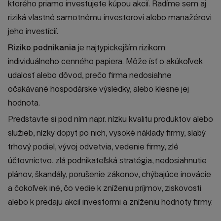
ktorého priamo investujete kúpou akcií. Radíme sem aj
riziká vlastné samotnému investorovi alebo manažérovi
jeho investícií.
Riziko podnikania
je najtypickejším rizikom
individuálneho cenného papiera. Môže ísť o akúkoľvek
udalosť alebo dôvod, prečo firma nedosiahne
očakávané hospodárske výsledky, alebo klesne jej
hodnota.
Predstavte si pod ním napr. nízku kvalitu produktov alebo
služieb, nízky dopyt po nich, vysoké náklady firmy, slabý
trhový podiel, vývoj odvetvia, vedenie firmy, zlé
účtovníctvo, zlá podnikateľská stratégia, nedosiahnutie
plánov, škandály, porušenie zákonov, chýbajúce inovácie
a čokoľvek iné, čo vedie k zníženiu príjmov, ziskovosti
alebo k predaju akcií investormi a zníženiu hodnoty firmy.