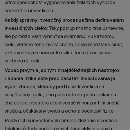
pravdepodobnosť vygenerovania želaných výnosov
konkrétnou investíciou.
Každý správny investičný proces začína definovaním
investičných cieľov.
Taký postup možno znie úsmevne,
ale pomôže vám vyhnúť sa sklamaniu. Ku každému
cieľu, vrátane toho investičného, vedie množstvo ciest,
z ktorých každá nesie isté riziko, teda rôznu šancu
príchodu do cieľa.
Vôbec prvým a jedným z najdôležitejších nástrojov
riadenia rizika ešte pred začatím investovania je
výber vhodnej skladby portfólia.
Investícia sa
prispôsobuje cieľu, jeho parametrom, podmienkam a
charakteru investora ako investičný horizont, finančná
situácia, očakávaný výnos a ochota podstúpiť riziko.
Podľa nich si investor volí správne zloženie investície
(alokáciu), teda podiel rôznych tried aktív nesúcich