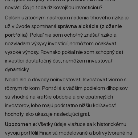
nevráti. Čo je teda rizikovejšou investíciou?
Ďalším užitočným nástrojom riadenia trhového rizika je
už v úvode spomínaná
správna alokácia (zloženie
portfólia)
. Pokiaľ nie som ochotný znášať riziko a
nezvládam výkyvy investícií, nemôžem očakávať
vysoké výnosy. Rovnako pokiaľ nie som schopný dať
investícií dostatočný čas, nemôžem investovať
dynamicky.
Nejde ale o dôvody neinvestovať. Investovať vieme s
rôznym rizikom. Portfóliá s väčším podielom dlhopisov
sú vhodné na kratšie obdobie a pre opatrnejších
investorov, lebo majú podstatne nižšiu kolísavosť
hodnoty, ako ukazuje nasledujúci graf.
Upozornenie:
Všetky údaje viažuce sa k historickému
vývoju portfólií Finax sú modelované a boli vytvorené na