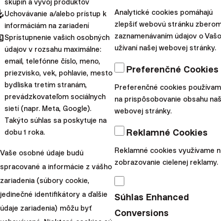
Trhové riziká
môžeme označiť za prirodzené a úplne
skupín a vývoj produktov
pdated
Analytické cookies pomáhajú
Uchovávanie a/alebo prístup k
neodstrániteľné. V princípe sú však
najmenej škodlivé
zlepšiť webovú stránku zberom
informáciám na zariadení
pre vaše investície
, pokiaľ dodržíte
základné
hared
zaznamenávaním údajov o Vaš
Sprístupnenie vašich osobných
investičné pravidlá
. Paradoxne sa systémových rizík
užívaní našej webovej stránky.
údajov v rozsahu maximálne:
obávame najviac.
email, telefónne číslo, meno,
Preferenčné Cookies
O trhové riziko sa vždy postará čas.
S predlžujúcim sa
priezvisko, vek, pohlavie, mesto
bydliska tretím stranám,
horizontom toto riziko klesá k nule. Finančné trhy sa
Preferenčné cookies používa
prevádzkovateľom sociálnych
na prispôsobovanie obsahu naš
vždy spamätali z každého prepadu a zakaždým siahli na
sietí (napr. Meta, Google).
webovej stránky.
nové maximá.
Dostatočný čas je základnou a
Takýto súhlas sa poskytuje na
najdôležitejšou podmienkou úspešného
Reklamné Cookies
dobu 1 roka.
investovania
.
Reklamné cookies využívame n
Vaše osobné údaje budú
Ako hovorí Pavel Škriniar z Ekonomickej univerzity v
zobrazovanie cielenej reklamy.
spracované a informácie z vášho
Bratislave:
„Investovanie je ako pečenie koláča.
zariadenia (súbory cookie,
Nevyberiete ho z pece po 5 minútach a nebudete jesť
jedinečné identifikátory a ďalšie
Súhlas Enhanced
koláč nedopečený. Presne rovnako musíte nechať
údaje zariadenia) môžu byť
Conversions
potrebný čas upiecť investície a nejesť ich predčasne