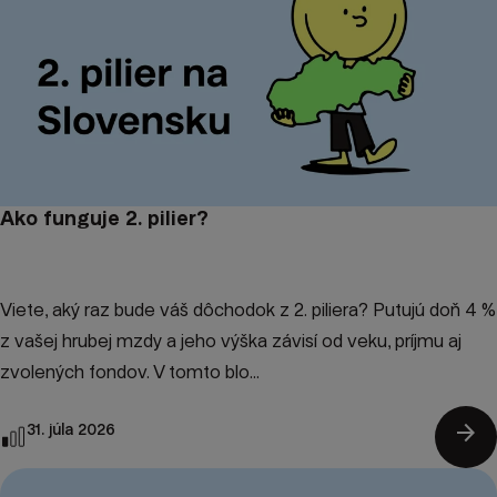
Ako funguje 2. pilier?
Viete, aký raz bude váš dôchodok z 2. piliera? Putujú doň 4 %
z vašej hrubej mzdy a jeho výška závisí od veku, príjmu aj
zvolených fondov. V tomto blo...
arrow_forward
31. júla 2026