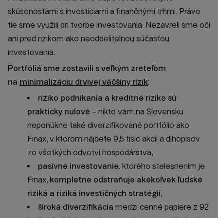
skúsenosťami s investíciami a finančnými trhmi. Práve
tie sme využili pri tvorbe investovania. Nezavreli sme oči
ani pred rizikom ako neoddeliteľnou súčasťou
investovania.
Portfóliá sme zostavili s veľkým zreteľom
na
minimalizáciu drvivej väčšiny rizík
:
riziko podnikania a kreditné riziko sú
prakticky nulové
– nikto vám na Slovensku
neponúkne také diverzifikované portfólio ako
Finax, v ktorom nájdete 9,5 tisíc akcií a dlhopisov
zo všetkých odvetví hospodárstva,
pasívne investovanie
, ktorého stelesnením je
Finax,
kompletne odstraňuje akékoľvek ľudské
riziká a riziká investičných stratégií
,
široká diverzifikácia
medzi cenné papiere z 92