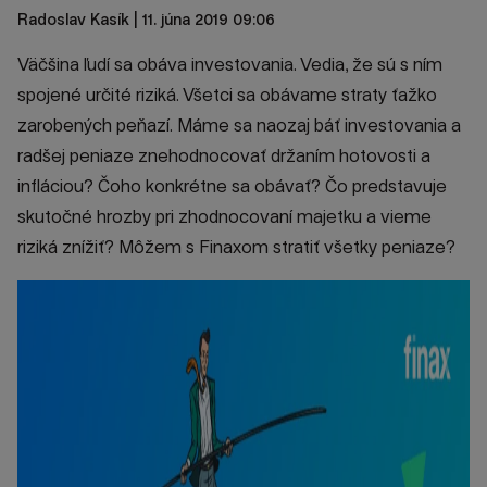
Radoslav Kasík
| 11. júna 2019 09:06
Väčšina ľudí sa obáva investovania. Vedia, že sú s ním
spojené určité riziká. Všetci sa obávame straty ťažko
zarobených peňazí. Máme sa naozaj báť investovania a
radšej peniaze znehodnocovať držaním hotovosti a
infláciou? Čoho konkrétne sa obávať? Čo predstavuje
skutočné hrozby pri zhodnocovaní majetku a vieme
riziká znížiť? Môžem s Finaxom stratiť všetky peniaze?