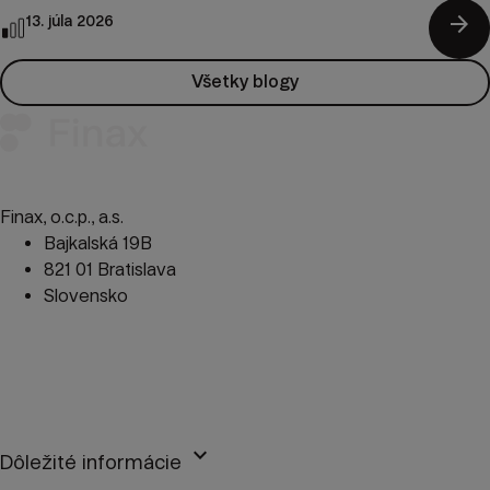
arrow_forward
13. júla 2026
Všetky blogy
Finax, o.c.p., a.s.
Bajkalská 19B
821 01 Bratislava
Slovensko
perm_phone_msg
+421 2 2100 9985
mail
client@finax.eu
keyboard_arrow_down
Dôležité informácie