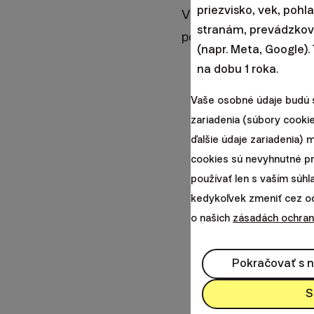
priezvisko, vek, pohl
Vzhľadom na fakt, že č
stranám, prevádzkova
podiel investora sa zv
(napr. Meta, Google).
na dobu 1 roka.
Vaše osobné údaje budú 
zariadenia (súbory cookie
ďalšie údaje zariadenia)
cookies sú nevyhnutné p
používať len s vaším súh
kedykoľvek zmeniť cez odk
o našich
zásadách ochran
Pokračovať s 
S