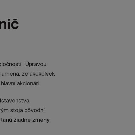
nič
oločnosti. Úpravou
znamená, že akékoľvek
lavní akcionári.
dstavenstva.
rým stoja pôvodní
stanú žiadne zmeny.