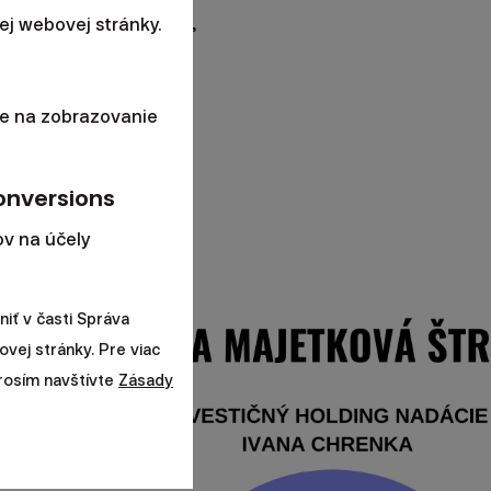
aj zamestnanci Finaxu,
j webovej stránky.
e na zobrazovanie
onversions
v na účely
iť v časti Správa
ovej stránky. Pre viac
prosím navštívte
Zásady