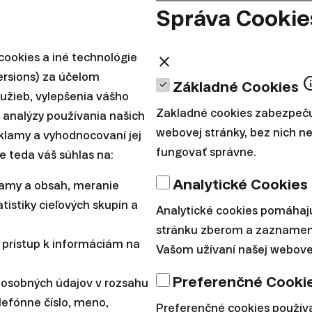
Správa Cookie
Finaxu vzrástla za 
ookies a iné technológie
close
ersions) za účelom
8-násobne.
in
Základné Cookies
lužieb, vylepšenia vášho
Zakladné cookies zabezpeču
 analýzy používania našich
webovej stránky, bez nich 
ur v roku 2019 získal fond Growws Sicav (v ktorom mal 
reklamy a vyhodnocovaní jej
fungovať správne.
e teda váš súhlas na:
dácie Ivana Chrenka) vo Finaxe 50% podiel. Hodnota Fi
mil. eur a mne ako zakladateľovi Finaxu ostal zvyšný 
Analytické Cookies
lamy a obsah, meranie
tistiky cieľových skupín a
Analytické cookies pomáhaj
 pár týždňov došlo k sledu transakcií, prostredníctv
stránku zberom a zaznamen
ana Chrenka odkúpila podiel od fondu Growws Sicav 
 prístup k informáciám na
Vašom užívaní našej webovej
šila investíciu vo Finaxe o ďalších 1,5 milióna eur pri
Preferenčné Cooki
 osobných údajov v rozsahu
lefónne číslo, meno,
Preferenčné cookies použí