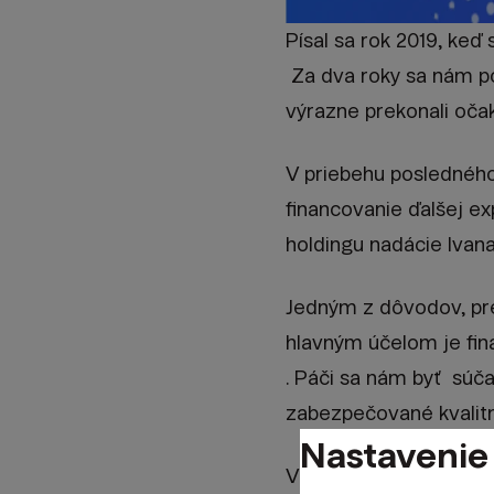
Písal sa rok 2019, keď
Za dva roky sa nám p
výrazne prekonali očaká
V priebehu posledného
financovanie ďalšej e
holdingu nadácie Ivana
Jedným z dôvodov, pre
hlavným účelom je fin
. Páči sa nám byť súč
zabezpečované kvalitn
Nastavenie
V rámci našej otvoren