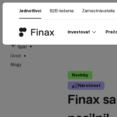
Jednotlivci
B2B riešenia
Zamestnávatelia
Investovať
Prečo
arrow_back
Späť
Úvod
Blogy
Novinky
Náročnosť
Finax s