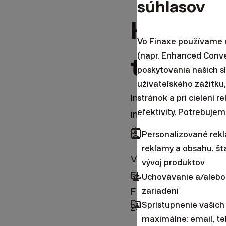
súhlasov
Hodnota 
Vo Finaxe používame c
(napr. Enhanced Conv
takmer 
poskytovania našich s
užívateľského zážitku,
Investíciou 1,5 mil. e
stránok a pri cielení 
efektivity. Potrebujem
investičný holding na
dozadu stanovila na 3 
contacts
Personalizované rek
reklamy a obsahu, šta
V priebehu posledných
vývoj produktov
browser_updated
spoločnosť nadácie Iv
Uchovávanie a/alebo
zariadení
Finaxu), a zároveň navý
folder_shared
Sprístupnenie vašich
23,25 mil. eur.
maximálne: email, te