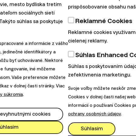
avie, mesto bydliska tretím
asť akcií získali v priebehu posledných dvoch rokov 
prispôsobovanie obsahu naše
teľom sociálnych sietí
ýšil len nepatrne z pôvodných 50% na približne 52%.
Reklamné Cookies
 Takýto súhlas sa poskytuje
Reklamné cookies využívam
cielenej reklamy.
spracované a informácie z vášho
, jedinečné identifikátory a
Súhlas Enhanced C
 môžu byť uchovávané. Niektoré
Súhlas s poskytovaním údajo
re fungovanie, iné môžeme
zefektívnenia marketingu.
lasom. Vaše preferencie môžete
az v dolnej časti stránky. Viac
Svoje voľby môžete neskôr zmen
y súkromia
.
Cookies v dolnej časti našej web
informácií o používaní Cookies 
nevyhnutnými cookies
ochrany osobných údajov
.
úhlasím
Súhlasím