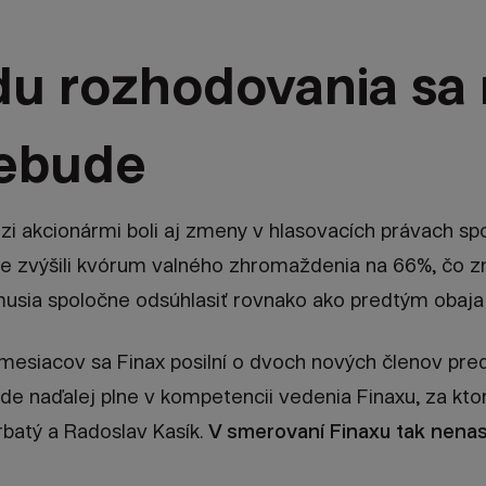
du rozhodovania sa 
ebude
 akcionármi boli aj zmeny v hlasovacích právach sp
e zvýšili kvórum valného zhromaždenia na 66%, čo 
usia spoločne odsúhlasiť rovnako ako predtým obaja h
 mesiacov sa Finax posilní o dvoch nových členov pre
e naďalej plne v kompetencii vedenia Finaxu, za kto
Hrbatý a Radoslav Kasík.
V smerovaní Finaxu tak nena