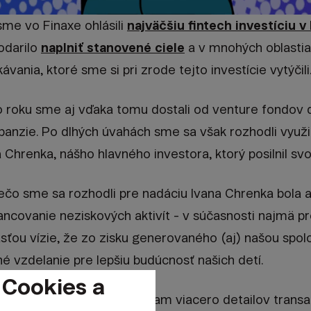
 sme vo Finaxe ohlásili
najväčšiu fintech investíciu v
odarilo
naplniť stanovené ciele
a v mnohých oblasti
vania, ktoré sme si pri zrode tejto investície vytýčili
 roku sme aj vďaka tomu dostali od venture fondov 
xpanzie. Po dlhých úvahách sme sa však rozhodli využ
 Chrenka, nášho hlavného investora, ktorý posilnil svo
čo sme sa rozhodli pre nadáciu Ivana Chrenka bola aj
ancovanie neziskových aktivít - v súčasnosti najmä p
asťou vízie, že zo zisku generovaného (aj) našou spo
é vzdelanie pre lepšiu budúcnosť našich detí.
 Cookies a
ej komunikácie vám prinášam viacero detailov transa