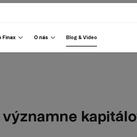
 Finax
O nás
Blog & Video
a významne kapitál