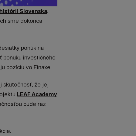
 histórii Slovenska
.
ach sme dokonca
.
desiatky ponúk na
iť ponuku investičného
ju pozíciu vo Finaxe.
 skutočnosť, že jej
rojektu
LEAF Academy
ločnosťou bude raz
kcie.