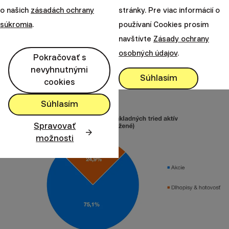
majetku Finaxom je
75,1% akcie a 24,9% dlhopisy.
o našich
zásadách ochrany
stránky. Pre viac informácií o
Pred rokom bol podiel akcií o 5,7 percentuálneho
súkromia
.
používaní Cookies prosím
bodu nižší.
navštívte
Zásady ochrany
Aj tento trend vnímame pozitívne, keďže sa
osobných údajov
.
Pokračovať s
primárne sústredíme na strednodobé a dlhodobé
nevyhnutnými
budovanie majetku inteligentných investorov.
Súhlasím
cookies
Súhlasím
Spravovať
možnosti