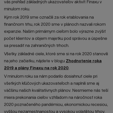
vás prehľad základných ukazovateľov aktivít Finaxu v
minulom roku.
Kým rok 2019 sme označili za rok etablovania na
finančnom trhu, rok 2020 sme v plánoch nazvali rokom
expanzie. Našim primárnym cieľom bolo výrazne zvýšiť
počet klientov a objem majetku pod správou a úspešne
sa presadiť na zahraničných trhoch.
Všetky základné ciele, ktoré sme si na rok 2020 stanovili
na jeho začiatku, nájdete v blogu
Zhodnotenie roka
2019 a plány Finaxu na rok 2020
.
V minulom roku sa nám podarilo dosiahnuť ciele pri
všetkých kľúčových ukazovateľoch a naplnili sme aj
väčšinu našich kvalitatívnych plánov. Nesmierne nás teší
miera prekonania cieľov vzhľadom na náročnosť roka
2020 poznačeného pandémiou, ekonomickou recesiou,
vyššou nezamestnanosťou a vysokou volatilitou trhov.