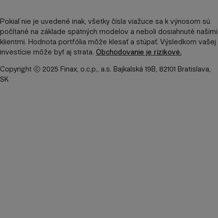
Pokiaľ nie je uvedené inak, všetky čísla viažuce sa k výnosom sú
počítané na základe spätných modelov a neboli dosiahnuté našimi
klientmi. Hodnota portfólia môže klesať a stúpať. Výsledkom vašej
investície môže byť aj strata.
Obchodovanie je rizikové.
Copyright ⓒ 2025 Finax, o.c.p., a.s. Bajkalská 19B, 82101 Bratislava,
SK