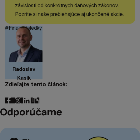
závislosti od konkrétnych daňových zákonov.
Pozrite si naše prebiehajúce aj ukončené akcie.
#Finax výsledky
Radoslav
Kasík
Zdieľajte tento článok:
Odporúčame