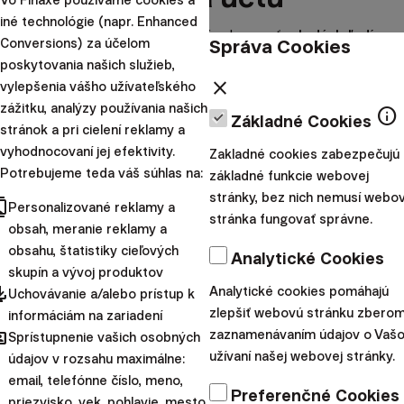
iné technológie (napr. Enhanced
Finaxu sa naďalej darí oslovovať
mladých ľudí
,
Správa Cookies
Conversions) za účelom
čo je v súlade so spôsobom našej komunikácie,
poskytovania našich služieb,
close
využívaním online nástrojov a technológií.
vylepšenia vášho užívateľského
zážitku, analýzy používania našich
Až 79,6% klientov tvoria ľudia vo veku do 45
info
Základné Cookies
stránok a pri cielení reklamy a
rokov.
Najväčšiu skupinu predstavujú klienti vo
vyhodnocovaní jej efektivity.
Zakladné cookies zabezpečujú
veku 25 až 34 rokov (38,4%).
Potrebujeme teda váš súhlas na:
základné funkcie webovej
Naša klientela v priebehu minulého roka
mierne
stránky, bez nich nemusí webo
cts
Personalizované reklamy a
omladla.
Podiel klientov vo veku do 25 rokov
stránka fungovať správne.
obsah, meranie reklamy a
vzrástol o 0,8 percentuálneho bodu a klientov vo
obsahu, štatistiky cieľových
Analytické Cookies
veku 25 až 34 rokov o 2,7 percentuálneho bodu.
skupín a vývoj produktov
Záujem mladých o investovanie a ich
pdated
Analytické cookies pomáhajú
Uchovávanie a/alebo prístup k
zodpovedný prístup k osobným financiám nás teší.
zlepšiť webovú stránku zberom
informáciám na zariadení
hared
zaznamenávaním údajov o Vaš
Sprístupnenie vašich osobných
Vzdelávanie, ktorému venujeme množstvo času a
užívaní našej webovej stránky.
údajov v rozsahu maximálne:
úsilia, podľa týchto štatistík padá na úrodnú pôdu.
email, telefónne číslo, meno,
Veríme, že tým pripravujeme zabezpečenú
Preferenčné Cookies
priezvisko, vek, pohlavie, mesto