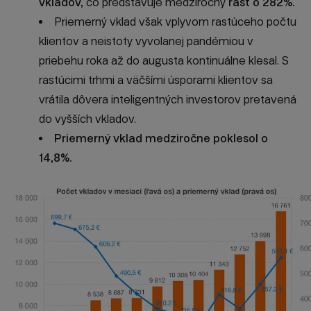
vkladov
,
čo predstavuje medziročný
rast o 282%.
Priemerný vklad však vplyvom rastúceho počtu
klientov a neistoty vyvolanej pandémiou v
priebehu roka až do augusta kontinuálne klesal. S
rastúcimi trhmi a väčšími úsporami klientov sa
vrátila dôvera inteligentných investorov pretavená
do vyšších vkladov.
Priemerný vklad medziročne poklesol o
14,8%.