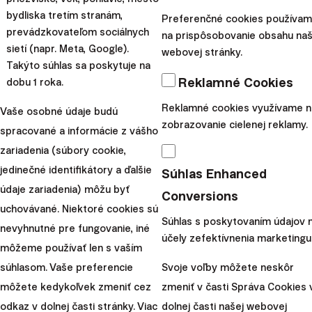
generáciu budúcich dôchodcov.
bydliska tretím stranám,
Preferenčné cookies používa
prevádzkovateľom sociálnych
na prispôsobovanie obsahu naš
sietí (napr. Meta, Google).
webovej stránky.
Takýto súhlas sa poskytuje na
Reklamné Cookies
dobu 1 roka.
Reklamné cookies využívame n
Vaše osobné údaje budú
zobrazovanie cielenej reklamy.
spracované a informácie z vášho
zariadenia (súbory cookie,
jedinečné identifikátory a ďalšie
Súhlas Enhanced
údaje zariadenia) môžu byť
Conversions
uchovávané. Niektoré cookies sú
Súhlas s poskytovaním údajov 
nevyhnutné pre fungovanie, iné
účely zefektívnenia marketingu
môžeme používať len s vaším
Priemerné portfólio v priebehu roka 2020
súhlasom. Vaše preferencie
Svoje voľby môžete neskôr
mierne zdynamizovalo.
môžete kedykoľvek zmeniť cez
zmeniť v časti Správa Cookies 
Aktuálna alokácia celého spravovaného
odkaz v dolnej časti stránky. Viac
dolnej časti našej webovej