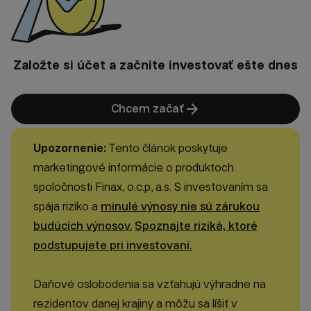
Založte si účet a začnite investovať ešte dnes
arrow_forward
Chcem začať
Upozornenie:
Tento článok poskytuje
marketingové informácie o produktoch
spoločnosti Finax, o.c.p, a.s. S investovaním sa
spája riziko a
minulé výnosy nie sú zárukou
budúcich výnosov.
Spoznajte riziká, ktoré
podstupujete pri investovaní.
Daňové oslobodenia sa vzťahujú výhradne na
rezidentov danej krajiny a môžu sa líšiť v