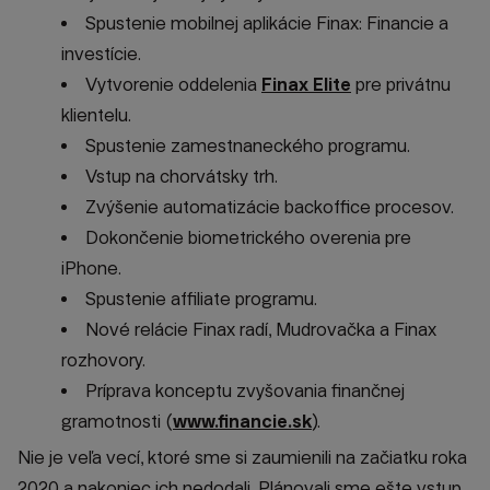
Spustenie mobilnej aplikácie Finax: Financie a
investície.
Vytvorenie oddelenia
Finax Elite
pre privátnu
klientelu.
Spustenie zamestnaneckého programu.
Vstup na chorvátsky trh.
Zvýšenie automatizácie backoffice procesov.
Dokončenie biometrického overenia pre
iPhone.
Spustenie affiliate programu.
Nové relácie Finax radí, Mudrovačka a Finax
rozhovory.
Príprava konceptu zvyšovania finančnej
gramotnosti (
www.financie.sk
).
Nie je veľa vecí, ktoré sme si zaumienili na začiatku roka
2020 a nakoniec ich nedodali. Plánovali sme ešte vstup