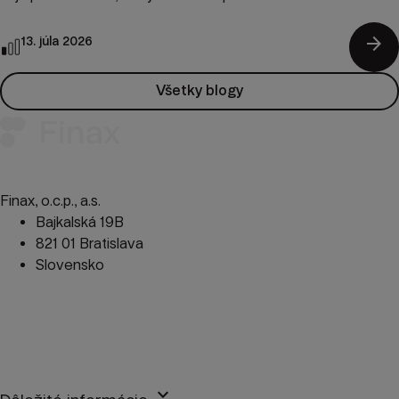
arrow_forward
13. júla 2026
Všetky blogy
Finax, o.c.p., a.s.
Bajkalská 19B
821 01 Bratislava
Slovensko
perm_phone_msg
+421 2 2100 9985
mail
client@finax.eu
keyboard_arrow_down