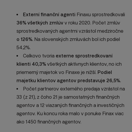
Externí finanční agenti
Finaxu sprostredkovali
36% všetkých zmlúv
v roku 2020. Počet zmlúv
sprostredkovaných agentmi vzrástol medziročne
o 126%.
Na slovenských zmluvách bol ich podiel
54,2%.
Celkovo tvoria
externe sprostredkovaní
klienti 40,3%
všetkých aktívnych klientov, no ich
priemerný majetok vo Finaxe je nižší.
Podiel
majetku klientov agentov predstavuje 26,5%.
Počet partnerov externého predaja vzrástol na
33 (z 21), z čoho 21 je samostatných finančných
agentov a 12 viazaných finančných a investičných
agentov. Ku koncu roka malo v ponuke Finax viac
ako 1450 finančných agentov.