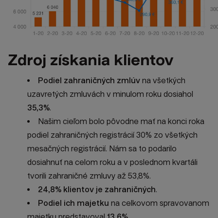
Zdroj získania klientov
Podiel zahraničných zmlúv
na všetkých
uzavretých zmluvách v minulom roku dosiahol
35,3%
.
Našim cieľom bolo pôvodne mať na konci roka
podiel zahraničných registrácií 30% zo všetkých
mesačných registrácií. Nám sa to podarilo
dosiahnuť na celom roku a v poslednom kvartáli
tvorili zahraničné zmluvy až 53,8%.
24,8% klientov je zahraničných
.
Podiel ich majetku
na celkovom spravovanom
majetku predstavoval
13,6%.