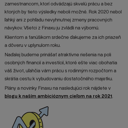
zamestnancom, ktorí odvádzajú skvelú prácu a bez
ktorých by tieto výsledky neboli možné. Rok 2020 nebol
ľahký ani z pohľadu nevyhnutnej zmeny pracovných
návykov. Všetci z Finaxu ju zvládli na výbornú.
Klientom a fanúšikom srdečne ďakujeme za ich priazeň
a dôveru v uplynulom roku.
Naďalej budeme prinášať atraktívne riešenia na poli
osobných financií a investícií, ktoré ešte viac obohatia
váš život, uľahčia vám prácu s rodinným rozpočtom a
skrátia cestu k vybudovaniu dostatočného majetku.
Plány a novinky Finaxu na nasledujúci rok nájdete v
blogu k naším ambicióznym cieľom na rok 2021
.