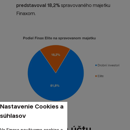
predstavoval 18,2%
spravovaného majetku
Finaxom.
Nastavenie Cookies a
súhlasov
Profil klienta a účtu
Vo Finaxe používame cookies a