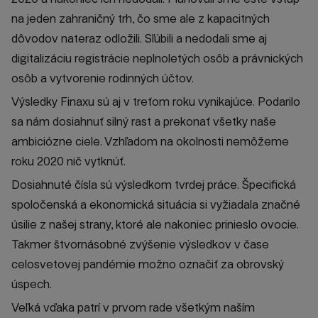
na jeden zahraničný trh, čo sme ale z kapacitných
dôvodov nateraz odložili. Sľúbili a nedodali sme aj
digitalizáciu registrácie neplnoletých osôb a právnických
osôb a vytvorenie rodinných účtov.
Výsledky Finaxu sú aj v treťom roku vynikajúce. Podarilo
sa nám dosiahnuť silný rast a prekonať všetky naše
ambiciózne ciele. Vzhľadom na okolnosti nemôžeme
roku 2020 nič vytknúť.
Dosiahnuté čísla sú výsledkom tvrdej práce. Špecifická
spoločenská a ekonomická situácia si vyžiadala značné
úsilie z našej strany, ktoré ale nakoniec prinieslo ovocie.
Takmer štvornásobné zvýšenie výsledkov v čase
celosvetovej pandémie možno označiť za obrovský
úspech.
Veľká vďaka patrí v prvom rade všetkým naším