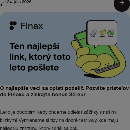
arrow_forward
24. júla 2026
O najlepšie veci sa oplatí podeliť. Pozvite priateľov
do Finaxu a získajte bonus 30 eur
Leto je obdobím, kedy chceme zdieľať zážitky s našimi
blízkymi. Vymieňame si tipy na dobré festivaly, kde majú
najlepšiu zmrzlinu, ktorý seriál sa opl...