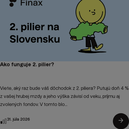
Ako funguje 2. pilier?
Viete, aký raz bude váš dôchodok z 2. piliera? Putujú doň 4 %
z vašej hrubej mzdy a jeho výška závisí od veku, príjmu aj
zvolených fondov. V tomto blo...
arrow_forward
31. júla 2026