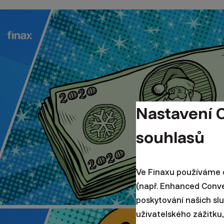
Nastavení 
souhlasů
Ve Finaxu používáme c
(např. Enhanced Conv
poskytování našich sl
uživatelského zážitku,