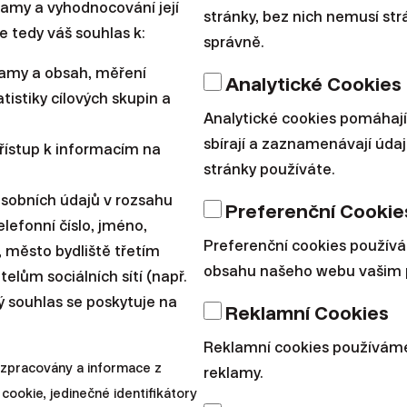
klamy a vyhodnocování její
stránky, bez nich nemusí st
Škola investování
e tedy váš souhlas k:
správně.
3 ponaučení, 
lamy a obsah, měření
Analytické Cookies
tistiky cílových skupin a
naučit
Analytické cookies pomáhají
sbírají a zaznamenávají údaj
řístup k informacím na
stránky používáte.
Rok 2019 nás mohl v investo
osobních údajů v rozsahu
nabízí už i rok 2020. Naposle
Preferenční Cookie
lefonní číslo, jméno,
Preferenční cookies použív
|
Radoslav Kasík
15. dubna 2
í, město bydliště třetím
obsahu našeho webu vašim 
lům sociálních sítí (např.
ý souhlas se poskytuje na
Reklamní Cookies
Reklamní cookies používáme
 zpracovány a informace z
reklamy.
cookie, jedinečné identifikátory
Osobní finance