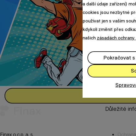
a další údaje zařízení) m
cookies jsou nezbytné pr
používat jen s vaším so
kdykoli změnit přes odkaz 
našich
zásadách ochrany
Pokračovat s
S
Spravov
Důležité in
Finax o.c.p. a. s.
Ochrana