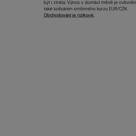
být i ztráta. Výnos v domácí měně je ovlivněn
také kolísáním směnného kurzu EUR/CZK.
Obchodování je rizikové.