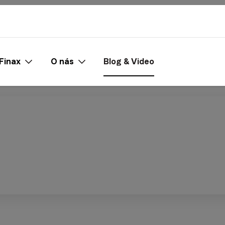
Finax
O nás
Blog & Video