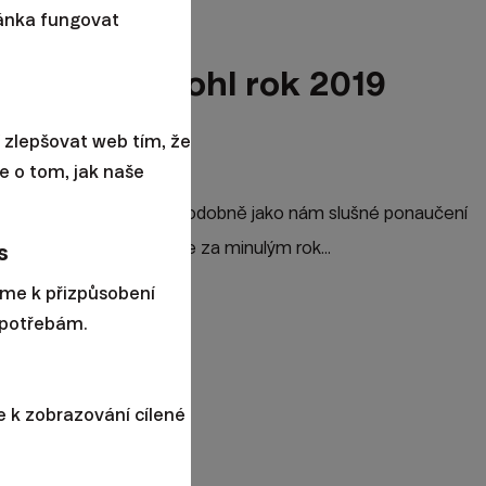
ránka fungovat
které nás mohl rok 2019
 zlepšovat web tím, že
e o tom, jak naše
vání mnohému přiučit, podobně jako nám slušné ponaučení
dy se ještě poohlédneme za minulým rok...
s
áme k přizpůsobení
020
potřebám.
 k zobrazování cílené