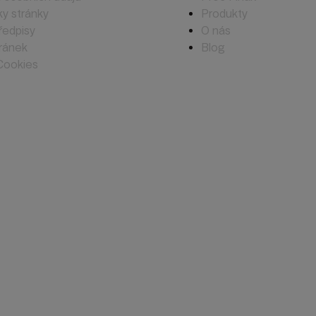
y stránky
Produkty
ředpisy
O nás
ránek
Blog
Cookies