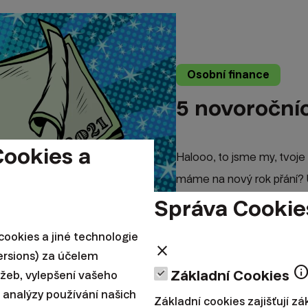
Osobní finance
5 novoroční
Cookies a
Halooo, to jsme my, tvoje 
máme na nový rok přání? Už
Správa Cookie
|
Juraj Hrbatý
7. ledna 20
ookies a jiné technologie
close
ersions) za účelem
inf
Základní Cookies
užeb, vylepšení vašeho
 analýzy používání našich
Základní cookies zajišťují z