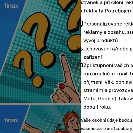
stránek a při cílení re
efektivity. Potřebujem
contacts
Personalizované rek
reklamy a obsahu, sta
vývoj produktů
browser_updated
Uchovávání a/nebo p
zařízení
folder_shared
Zpřístupnění vašich 
maximálně: e-mail, te
příjmení, věk, pohlav
stranám a provozovate
Meta, Google). Takov
dobu 1 roku.
Vaše osobní údaje budou
vašeho zařízení (soubory 