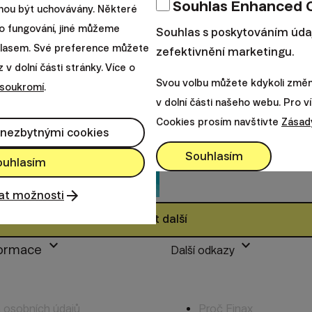
Souhlas Enhanced 
ohou být uchovávány. Některé
Minimalismus 
o fungování, jiné můžeme
Souhlas s poskytováním úda
uhlasem. Své preference můžete
zefektivnění marketingu.
v dolní části stránky. Více o
Pojem minimalismus bývá myl
Svou volbu můžete kdykoli změni
 soukromí
.
znamená přesný opak - absolu
v dolní části našeho webu. Pro v
Cookies prosím navštivte
Zásad
|
Lucia Šimonová
29. června 
 nezbytnými cookies
Souhlasím
ouhlasím
at možnosti
Načíst další
keyboard_arrow_down
keyboard_arrow_down
formace
Další odkazy
 osobních údajů
Proč Finax