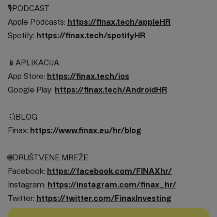
🎙️PODCAST
Apple Podcasts:
https://finax.tech/appleHR
Spotify:
https://finax.tech/spotifyHR
📱APLIKACIJA
App Store:
https://finax.tech/ios
Google Play:
https://finax.tech/AndroidHR
📰BLOG
Finax:
https://www.finax.eu/hr/blog
🌐DRUŠTVENE MREŽE
Facebook:
https://facebook.com/FINAXhr/
Instagram:
https://instagram.com/finax_hr/
Twitter:
https://twitter.com/FinaxInvesting