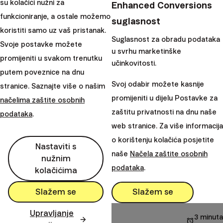
su kolačići nužni za
Enhanced Conversions
12. lipanj 2025
21 minuta
funkcioniranje, a ostale možemo
suglasnost
koristiti samo uz vaš pristanak.
Suglasnost za obradu podataka
Svoje postavke možete
u svrhu marketinške
promijeniti u svakom trenutku
učinkovitosti.
putem poveznice na dnu
Svoj odabir možete kasnije
stranice. Saznajte više o našim
promijeniti u dijelu Postavke za
načelima zaštite osobnih
zaštitu privatnosti na dnu naše
podataka
.
web stranice. Za više informacija
o korištenju kolačića posjetite
Nastaviti s
Europska mirovina (PEPP)
naše
Načela zaštite osobnih
nužnim
podataka
.
kolačićima
Europska mirovina (PEPP) ukratko | Porez i uplate
poslodavca
Slažem se
Slažem se
Upravljanje
9. srpanj 2024
3 minuta