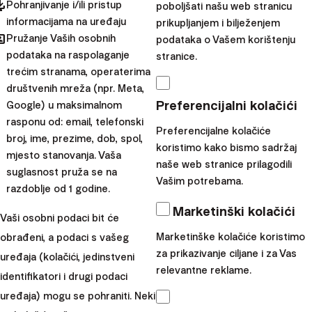
pdated
Pohranjivanje i/ili pristup
poboljšati našu web stranicu
Preporučujemo
informacijama na uređaju
prikupljanjem i bilježenjem
hared
Pružanje Vaših osobnih
podataka o Vašem korištenju
podataka na raspolaganje
stranice.
trećim stranama, operaterima
društvenih mreža (npr. Meta,
Preferencijalni kolačići
Google) u maksimalnom
rasponu od: email, telefonski
Preferencijalne kolačiće
broj, ime, prezime, dob, spol,
koristimo kako bismo sadržaj
mjesto stanovanja. Vaša
naše web stranice prilagodili
suglasnost pruža se na
Vašim potrebama.
razdoblje od 1 godine.
Marketinški kolačići
Vaši osobni podaci bit će
Marketinške kolačiće koristimo
obrađeni, a podaci s vašeg
za prikazivanje ciljane i za Vas
uređaja (kolačići, jedinstveni
5 načina da odgojite financijski mudru djecu
relevantne reklame.
identifikatori i drugi podaci
#finaxwomen
uređaja) mogu se pohraniti. Neki