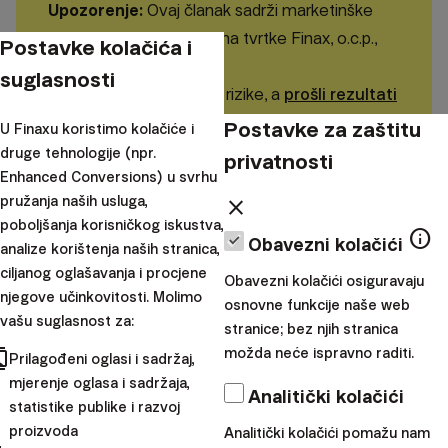
Upozorenje:
Ovaj članak sadrži marketinške
informacije o proizvodima tvrtke Finax, o.c.p.,
Postavke kolačića i
a.s.
suglasnosti
Ulaganje nosi određene rizike, a
prošli rezultati
ne jamče buduće prinose
. Prije donošenja
Postavke za zaštitu
U Finaxu koristimo kolačiće i
investicijske odluke,
upoznajte se s rizicima
druge tehnologije (npr.
privatnosti
Enhanced Conversions) u svrhu
koje preuzimate
.
pružanja naših usluga,
close
poboljšanja korisničkog iskustva,
info
Porezne olakšice dostupne su isključivo
Obavezni kolačići
analize korištenja naših stranica,
rezidentima određene zemlje i mogu se
ciljanog oglašavanja i procjene
Obavezni kolačići osiguravaju
razlikovati ovisno o važećim poreznim
njegove učinkovitosti. Molimo
osnovne funkcije naše web
zakonima.
Pogledajte naše aktualne i
vašu suglasnost za:
stranice; bez njih stranica
prethodne promotivne ponude.
možda neće ispravno raditi.
cts
Prilagođeni oglasi i sadržaj,
mjerenje oglasa i sadržaja,
Podijelite ovaj blog:
Analitički kolačići
statistike publike i razvoj
proizvoda
Analitički kolačići pomažu nam