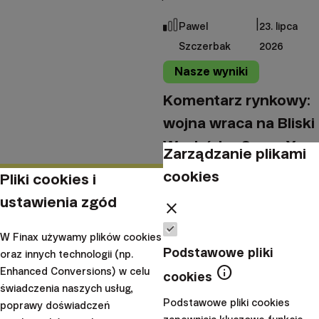
|
Pawel
23. lipca
Szczerbak
2026
Nasze wyniki
Komentarz rynkowy:
wojna wraca na Bliski
Wschód, a SpaceX
Zarządzanie plikami
przechodzi do historii
cookies
Pliki cookies i
ustawienia zgód
Po porozumieniu między USA
close
a Iranem z czerwca rynki na
W Finax używamy plików cookies
krótko odetchnęły, jednak
Podstawowe pliki
oraz innych technologii (np.
ulga szybko ustąpiła miejsca
info
Enhanced Conversions) w celu
cookies
ponownej eskalacji.
świadczenia naszych usług,
Podstawowe pliki cookies
Załamanie rozejmu, s...
poprawy doświadczeń