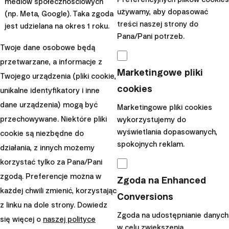
mediów społecznościowych
Sibielak
2026
używamy, aby dopasować
(np. Meta, Google). Taka zgoda
OIPE
treści naszej strony do
jest udzielana na okres 1 roku.
Pana/Pani potrzeb.
OIPE w Irlandii: Finax
Twoje dane osobowe będą
wprowadza
przetwarzane, a informacje z
Marketingowe pliki
europejską
Twojego urządzenia (pliki cookie,
cookies
unikalne identyfikatory i inne
emeryturę na kolejny
dane urządzenia) mogą być
rynek
Marketingowe pliki cookies
przechowywane. Niektóre pliki
wykorzystujemy do
wyświetlania dopasowanych,
cookie są niezbędne do
Europejska emerytura
spokojnych reklam.
działania, z innych możemy
przestaje być teorią. Finax
korzystać tylko za Pana/Pani
jako pierwszy operator w UE
zgodą. Preferencje można w
uruchomił OIPE (PEPP) w
Zgoda na Enhanced
każdej chwili zmienić, korzystając
Irlandii – to znaczy, że Polacy
Conversions
z linku na dole strony. Dowiedz
pracujący na Wysp...
Zgoda na udostępnianie danych
się więcej o
naszej polityce
w celu zwiększenia
|