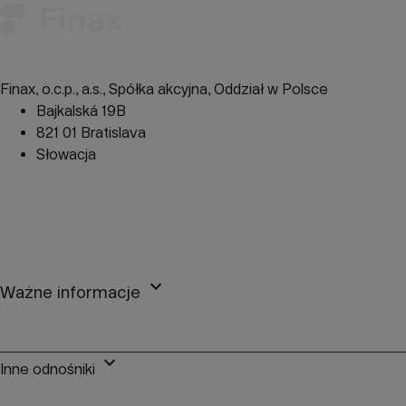
Finax, o.c.p., a.s., Spółka akcyjna, Oddział w Polsce
Bajkalská 19B
821 01 Bratislava
Słowacja
perm_phone_msg
+48 22 104 09 08
mail
client@finax.eu
keyboard_arrow_down
Ważne informacje
keyboard_arrow_down
Inne odnośniki