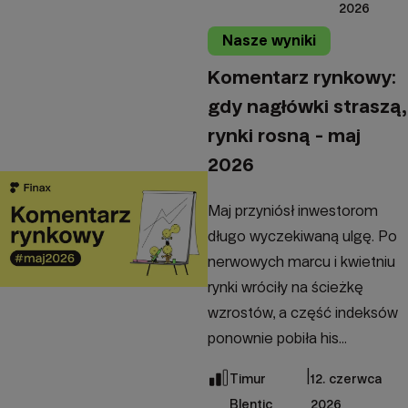
2026
Nasze wyniki
Komentarz rynkowy:
gdy nagłówki straszą,
rynki rosną - maj
2026
Maj przyniósł inwestorom
długo wyczekiwaną ulgę. Po
nerwowych marcu i kwietniu
rynki wróciły na ścieżkę
wzrostów, a część indeksów
ponownie pobiła his...
|
Timur
12. czerwca
Blentic
2026