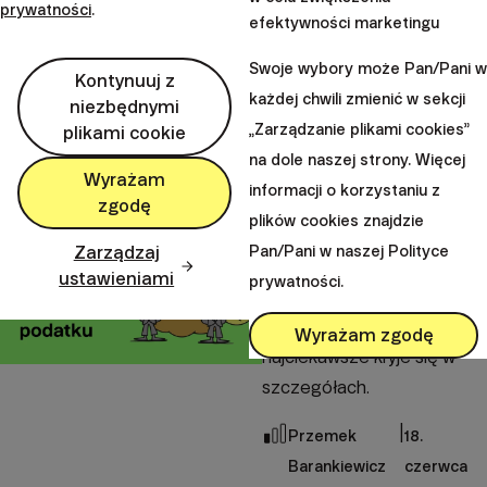
Pawel
2. lipca
prywatności
.
efektywności marketingu
Szczerbak
2026
Swoje wybory może Pan/Pani w
OKI
Kontynuuj z
każdej chwili zmienić w sekcji
niezbędnymi
Czy OKI naprawdę
„Zarządzanie plikami cookies”
plikami cookie
zlikwiduje podatek?
na dole naszej strony. Więcej
Wyrażam
informacji o korzystaniu z
Krótka odpowiedź: nie. Ale,
zgodę
plików cookies znajdzie
jak to zwykle bywa przy
Zarządzaj
Pan/Pani w naszej Polityce
podatkach i nowych
ustawieniami
prywatności.
rozwiązaniach
inwestycyjnych,
Wyrażam zgodę
najciekawsze kryje się w
szczegółach.
|
Przemek
18.
Barankiewicz
czerwca