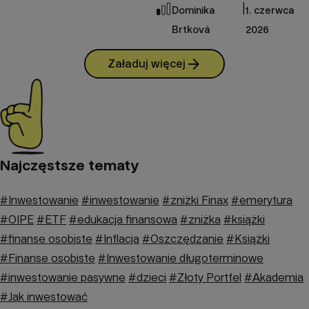
|
Dominika
1. czerwca
Brtková
2026
arrow_forward
Załaduj więcej
Najczęstsze tematy
#Inwestowanie
#inwestowanie
#zniżki Finax
#emerytura
#OIPE
#ETF
#edukacja finansowa
#zniżka
#książki
#finanse osobiste
#Inflacja
#Oszczędzanie
#Książki
#Finanse osobiste
#Inwestowanie długoterminowe
#inwestowanie pasywne
#dzieci
#Złoty Portfel
#Akademia
#Jak inwestować