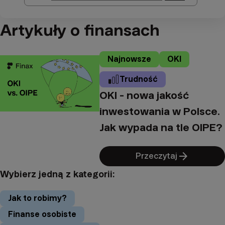
Artykuły o finansach
Najnowsze
OKI
Trudność
OKI - nowa jakość
inwestowania w Polsce.
Jak wypada na tle OIPE?
arrow_forward
Przeczytaj
Wybierz jedną z kategorii:
Jak to robimy?
Finanse osobiste