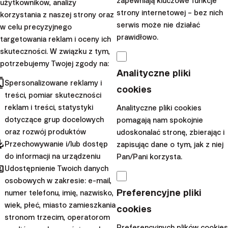
zapewniają kluczowe funkcje
użytkowników, analizy
|
Timur Blentic
15. lipca 2026
strony internetowej – bez nich
korzystania z naszej strony oraz
serwis może nie działać
w celu precyzyjnego
Nowości
prawidłowo.
targetowania reklam i oceny ich
100 000 zł dla dzieci i
skuteczności. W związku z tym,
potrzebujemy Twojej zgody na:
młodzieży. Chcemy
Analityczne pliki
cts
zrobić to razem z
Spersonalizowane reklamy i
cookies
treści, pomiar skuteczności
wami
reklam i treści, statystyki
Analityczne pliki cookies
dotyczące grup docelowych
pomagają nam spokojnie
W Finax ruszamy z inicjatywą,
oraz rozwój produktów
udoskonalać stronę, zbierając i
dzięki której każda skuteczna
pdated
Przechowywanie i/lub dostęp
zapisując dane o tym, jak z niej
rekomendacja przełoży się
do informacji na urządzeniu
Pan/Pani korzysta.
hared
na realne wsparcie dzieci i
Udostępnienie Twoich danych
osobowych w zakresie: e-mail,
młodzieży zmagających się z
Preferencyjne pliki
numer telefonu, imię, nazwisko,
przemocą...
wiek, płeć, miasto zamieszkania
cookies
stronom trzecim, operatorom
|
Klaudia
13. lipca
Preferencyjnych plików cookies