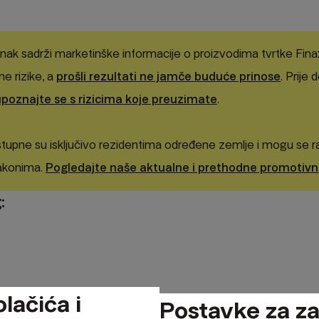
nak sadrži marketinške informacije o proizvodima tvrtke Finax, 
e rizike, a
prošli rezultati ne jamče buduće prinose
. Prije
upoznajte se s rizicima koje preuzimate
.
tupne su isključivo rezidentima određene zemlje i mogu se ra
akonima.
Pogledajte naše aktualne i prethodne promotiv
:
lačića i
Postavke za za