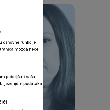
o
ju osnovne funkcije
 stranica možda neće
am poboljšati našu
i bilježenjem podataka
ići