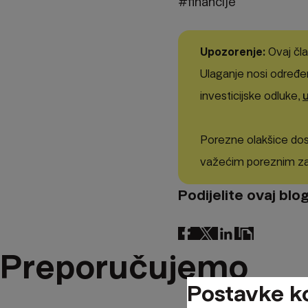
#financije
Upozorenje:
Ovaj čla
Ulaganje nosi određen
investicijske odluke,
Porezne olakšice dos
važećim poreznim z
Podijelite ovaj blog
Preporučujemo
Postavke ko