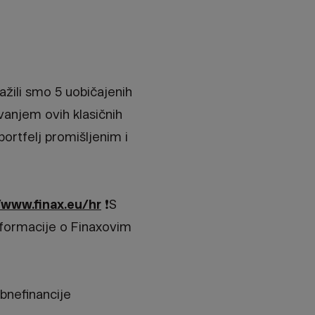
ražili smo 5 uobičajenih
avanjem ovih klasičnih
portfelj promišljenim i
/www.finax.eu/hr
❗S
nformacije o Finaxovim
bnefinancije