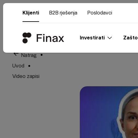
Klijenti
B2B rješenja
Poslodavci
Investirati
Zašto
arrow_back
Natrag
Uvod
Video zapisi