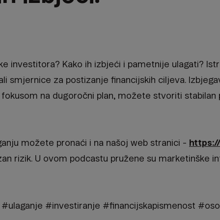
 investitora? Kako ih izbjeći i pametnije ulagati? Ist
dali smjernice za postizanje financijskih ciljeva. Izbjeg
i fokusom na dugoročni plan, možete stvoriti stabilan 
ganju možete pronaći i na našoj web stranici -
https:/
zan rizik. U ovom podcastu pružene su marketinške i
#ulaganje #investiranje #financijskapismenost #oso