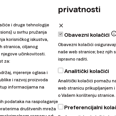
privatnosti
close
ačiće i druge tehnologije
sions) u svrhu pružanja
inf
Obavezni kolačići
nja korisničkog iskustva,
Obavezni kolačići osigurava
h stranica, ciljanog
naše web stranice; bez njih
 njegove učinkovitosti.
ispravno raditi.
t za:
Analitički kolačići
adržaj, mjerenje oglasa i
ublike i razvoj proizvoda
Analitički kolačići pomažu n
ristup informacijama na
web stranicu prikupljanjem 
o Vašem korištenju stranice.
ih podataka na raspolaganje
Preferencijalni kolač
eraterima društvenih mreža