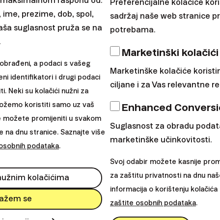
u maksimalnom rasponu od:
Preferencijalne kolačiće ko
, ime, prezime, dob, spol,
sadržaj naše web stranice pr
aša suglasnost pruža se na
potrebama.
.
Marketinški kolačići
 obrađeni, a podaci s vašeg
Marketinške kolačiće koristi
eni identifikatori i drugi podaci
ciljane i za Vas relevantne r
. Neki su kolačići nužni za
možemo koristiti samo uz vaš
Enhanced Conversi
e možete promijeniti u svakom
Suglasnost za obradu podat
 na dnu stranice. Saznajte više
marketinške učinkovitosti.
cu #finaxwomen
 osobnih podataka
.
Svoj odabir možete kasnije promi
za zaštitu privatnosti na dnu naš
 nužnim kolačićima
informacija o korištenju kolačić
lažem se
zaštite osobnih podataka
.