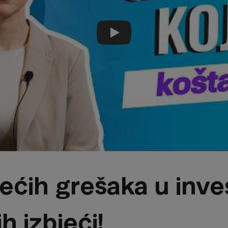
Reproducirati video
ećih grešaka u inve
ih izbjeći!