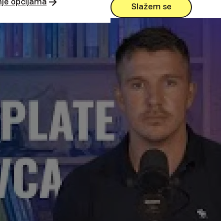
nje opcijama
Slažem se