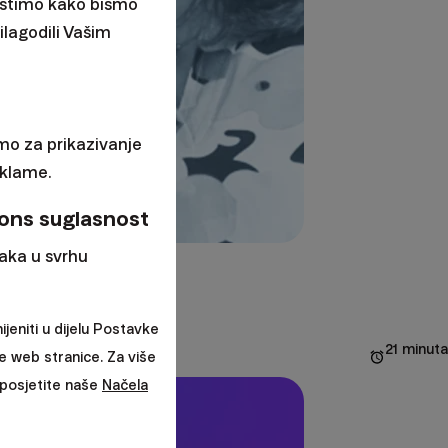
ristimo kako bismo
ilagodili Vašim
mo za prikazivanje
eklame.
ons suglasnost
aka u svrhu
jeniti u dijelu Postavke
21 minuta
e web stranice. Za više
a posjetite naše
Načela