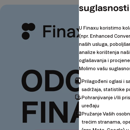
suglasnosti
U Finaxu koristimo kol
(npr. Enhanced Conver
naših usluga, poboljša
analize korištenja naši
oglašavanja i procjene
Molimo vašu suglasnos
contacts
Prilagođeni oglasi i s
sadržaja, statistike p
browser_updated
Pohranjivanje i/ili p
uređaju
folder_shared
Pružanje Vaših osobn
trećim stranama, op