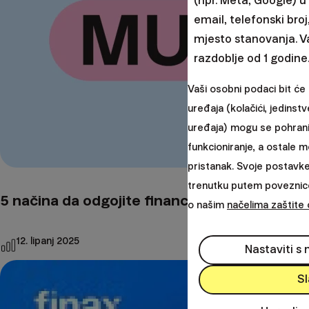
(npr. Meta, Google) 
email, telefonski broj
mjesto stanovanja. V
razdoblje od 1 godine
Vaši osobni podaci bit će
uređaja (kolačići, jedinstv
uređaja) mogu se pohraniti
funkcioniranje, a ostale 
pristanak. Svoje postavk
trenutku putem poveznice
5 načina da odgojite financijski mudru dje
o našim
načelima zaštite
12. lipanj 2025
Nastaviti s
S