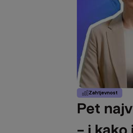
Zahtjevnost
Pet najv
– i kako 