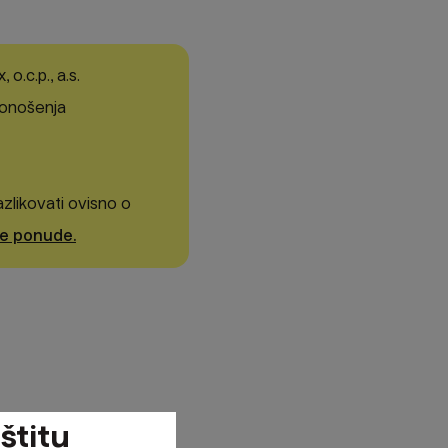
o.c.p., a.s.
 donošenja
zlikovati ovisno o
ne ponude.
štitu