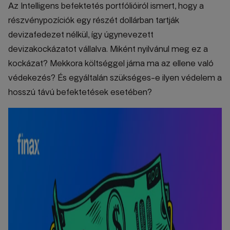
Az Intelligens befektetés portfólióiról ismert, hogy a
részvénypozíciók egy részét dollárban tartják
devizafedezet nélkül, így úgynevezett
devizakockázatot vállalva. Miként nyilvánul meg ez a
kockázat? Mekkora költséggel járna ma az ellene való
védekezés? És egyáltalán szükséges-e ilyen védelem a
hosszú távú befektetések esetében?