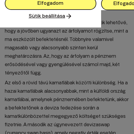
Elfogadom
Elfogad
felszámításra, és a jövőbeni "rögzített" árfolyam
szintjéhez kapcsolódnak.
Sütik beállítása
A származtatott ügyletek ugyanis nem teszik lehetővé,
hogy a jövőben ugyanazt az árfolyamot rögzítse, mint a
ma eszközölt befektetésnél. Többnyire valamivel
magasabb vagy alacsonyabb szinten kerül
meghatározásra. Az, hogy az árfolyam a pénznem
erősödésével vagy gyengülésével számol majd, két
tényezőtől függ.
Az első a rövid távú kamatlábak közötti különbség. Ha a
hazai kamatlábak alacsonyabbak, mint a külföldi ország
kamatlábai, amelynek pénznemében befektetünk, akkor
a befektetőnek a deviza fedezése során a
kamatkülönbözettel megegyező költséget szükséges
fizetnie. A második az úgynevezett devizaswap
(currency swap basis), amely negatív érték esetén