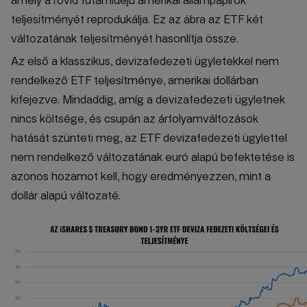
amely a rövid futamidejű amerikai állampapírok
teljesítményét reprodukálja. Ez az ábra az ETF két
változatának teljesítményét hasonlítja össze.
Az első a klasszikus, devizafedezeti ügyletekkel nem
rendelkező ETF teljesítménye, amerikai dollárban
kifejezve. Mindaddig, amíg a devizafedezeti ügyletnek
nincs költsége, és csupán az árfolyamváltozások
hatását szünteti meg, az ETF devizafedezeti ügylettel
nem rendelkező változatának euró alapú befektetése is
azonos hozamot kell, hogy eredményezzen, mint a
dollár alapú változaté.