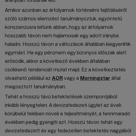
arányban fordulnak elő.
Amikor azonban az árfolyamok történelmi fejlődéséről
szóló számos elemzést tanulmányoztuk, egyöntetű
konszenzusra leltünk abban, hogy az árfolyamok
hosszabb távon nem hajlamosak egy adott irányba
haladni. Hosszú távon a változások általában kiegyenlítik
egymást. Ha egy pénznem egy bizonyos időszak alatt
erősödik, akkor a következő években általában
csökkenő tendenciát mutat majd. Ez a következtetés
olvasható például az
AQR
vagy a
Morningstar
által
megosztott tanulmányban.
Tehát a hosszú távú befektetések szempontjából
inkább lényegtelen. A devizafedezeti ügylet az évek
körülbelül felében növeli a teljesítményét, a fennmaradó
években pedig gyengíti azt. Hosszú távon tehát egy
devizafedezett és egy fedezetlen befektetés nagyjából