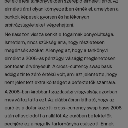
befektetési tankönyvekben szereplő elméleti ártól. Az
elméleti árat olyan környezetben érnék el, amelyben a
bankok képesek gyorsan és hatékonyan
arbitrázsügyleteket végrehajtani.
Ne riasszon vissza senkit e fogalmak bonyolultsága.
Ismétlem, nincs szükség arra, hogy részletesen
megértsék azokat. A lényeg az, hogy a tankönyvi
elmélet a 2008-as pénzügyi válságig meglehetősen
pontosan érvényesült. A cross-currency swap basis
addig szinte zéró értékű volt, ami azt jelentette, hogy
nem jelentett extra költséget a befektetők számára.
A 2008-ban kirobbant gazdasági világválság azonban
megváltoztatta ezt. Az alábbi ábrán látható, hogy az
euró és a dollár közötti cross-currency swap basis 2008
után eltávolodott a nullától. Az euróban befektetők
pechjére ez a negatív tartományba csúszott. Ennek