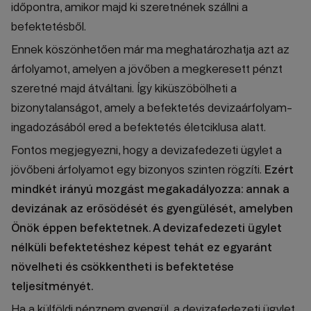
időpontra, amikor majd ki szeretnének szállni a
befektetésből.
Ennek köszönhetően már ma meghatározhatja azt az
árfolyamot, amelyen a jövőben a megkeresett pénzt
szeretné majd átváltani. Így kiküszöbölheti a
bizonytalanságot, amely a befektetés devizaárfolyam-
ingadozásából ered a befektetés életciklusa alatt.
Fontos megjegyezni, hogy a devizafedezeti ügylet a
jövőbeni árfolyamot egy bizonyos szinten rögzíti.
Ezért
mindkét irányú mozgást megakadályozza: annak a
devizának az erősödését és gyengülését, amelyben
Önök éppen befektetnek. A devizafedezeti ügylet
nélküli befektetéshez képest tehát ez egyaránt
növelheti és csökkentheti is befektetése
teljesítményét.
Ha a külföldi pénznem gyengül, a devizafedezeti ügylet