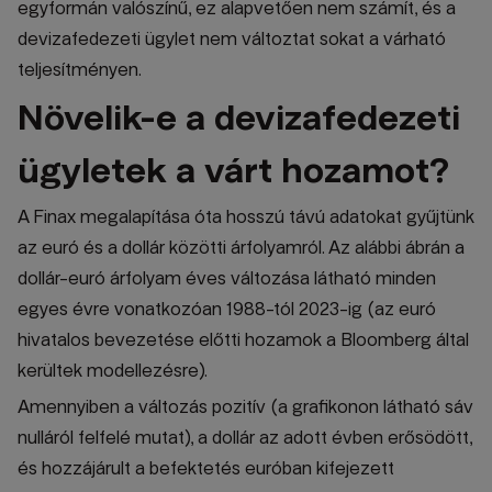
egyformán valószínű, ez alapvetően nem számít, és a
devizafedezeti ügylet nem változtat sokat a várható
teljesítményen.
Növelik-e a devizafedezeti
ügyletek a várt hozamot?
A Finax megalapítása óta hosszú távú adatokat gyűjtünk
az euró és a dollár közötti árfolyamról. Az alábbi ábrán a
dollár-euró árfolyam éves változása látható minden
egyes évre vonatkozóan 1988-tól 2023-ig (az euró
hivatalos bevezetése előtti hozamok a Bloomberg által
kerültek modellezésre).
Amennyiben a változás pozitív (a grafikonon látható sáv
nulláról felfelé mutat), a dollár az adott évben erősödött,
és hozzájárult a befektetés euróban kifejezett