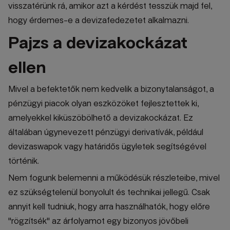
visszatérünk rá, amikor azt a kérdést tesszük majd fel,
hogy érdemes-e a devizafedezetet alkalmazni.
Pajzs a devizakockázat
ellen
Mivel a befektetők nem kedvelik a bizonytalanságot, a
pénzügyi piacok olyan eszközöket fejlesztettek ki,
amelyekkel kiküszöbölhető a devizakockázat. Ez
általában úgynevezett pénzügyi derivatívák, például
devizaswapok vagy határidős ügyletek segítségével
történik.
Nem fogunk belemenni a működésük részleteibe, mivel
ez szükségtelenül bonyolult és technikai jellegű. Csak
annyit kell tudniuk, hogy arra használhatók, hogy előre
"rögzítsék" az árfolyamot egy bizonyos jövőbeli