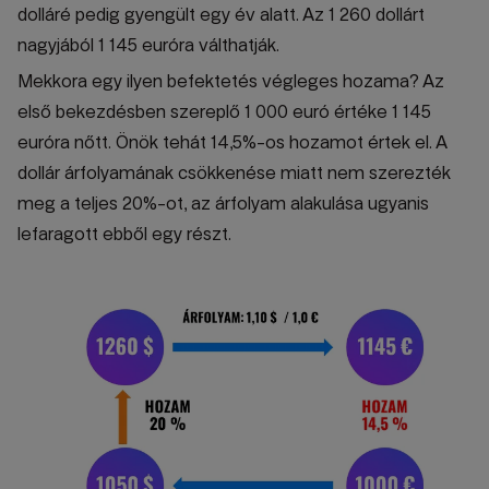
dolláré pedig gyengült egy év alatt. Az 1 260 dollárt
nagyjából 1 145 euróra válthatják.
Mekkora egy ilyen befektetés végleges hozama? Az
első bekezdésben szereplő 1 000 euró értéke 1 145
euróra nőtt. Önök tehát 14,5%-os hozamot értek el. A
dollár árfolyamának csökkenése miatt nem szerezték
meg a teljes 20%-ot, az árfolyam alakulása ugyanis
lefaragott ebből egy részt.