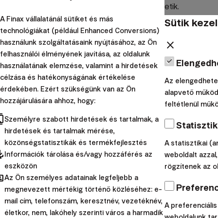
az, hogy egyesek "ingyen ebédként" emlegetik.
A Finax vállalatánál sütiket és más
Sütik keze
Ez az állítás akkor lenne helytálló, ha a monetáris
technológiákat (például Enhanced Conversions)
fedezeti ügyletek valóban díjmentesek lennének. Ez
használunk szolgáltatásaink nyújtásához, az Ön
close
azonban nem igaz. Az árfolyamok pénzügyi
felhasználói élményének javítása, az oldalunk
Elengedh
derivatívákkal történő rögzítése többféle költséggel
használatának elemzése, valamint a hirdetések
is jár, amelyek természetesen csökkentik a
célzása és hatékonyságának értékelése
Az elengedhetet
érdekében. Ezért szükségünk van az Ön
befektetők hozamát.
Vegyük sorra ezeket.
alapvető működé
hozzájárulására ahhoz, hogy:
feltétlenül műk
Ne várják az ingyen
cts
Személyre szabott hirdetések és tartalmak, a
Statisztik
ebédet: a devizafedezet
hirdetések és tartalmak mérése,
közönségstatisztikák és termékfejlesztés
A statisztikai (a
pdated
költségei
Információk tárolása és/vagy hozzáférés az
weboldalt azzal
eszközön
rögzítenek az ol
hared
Az Ön személyes adatainak legfeljebb a
A devizafedezeti ügyletek első költsége a leginkább
Preferenci
megnevezett mértékig történő közléséhez: e-
egyértelmű: ez a pénzügyi derivatívákkal való
mail cím, telefonszám, keresztnév, vezetéknév,
A preferenciális
kereskedéshez kapcsolódó tranzakciós és egyéb díjak.
életkor, nem, lakóhely szerinti város a harmadik
weboldalunk tar