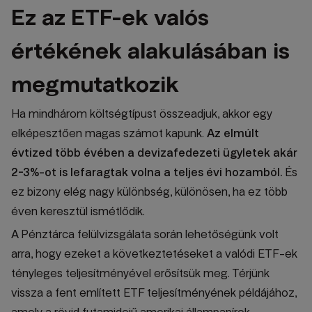
Ez az ETF-ek valós
értékének alakulásában is
megmutatkozik
Ha mindhárom költségtípust összeadjuk, akkor egy
elképesztően magas számot kapunk.
Az elmúlt
évtized több évében a devizafedezeti ügyletek akár
2-3%-ot is lefaragtak volna a teljes évi hozamból.
És
ez bizony elég nagy különbség, különösen, ha ez több
éven keresztül ismétlődik.
A Pénztárca felülvizsgálata során lehetőségünk volt
arra, hogy ezeket a következtetéseket a valódi ETF-ek
tényleges teljesítményével erősítsük meg. Térjünk
vissza a fent említett ETF teljesítményének példájához,