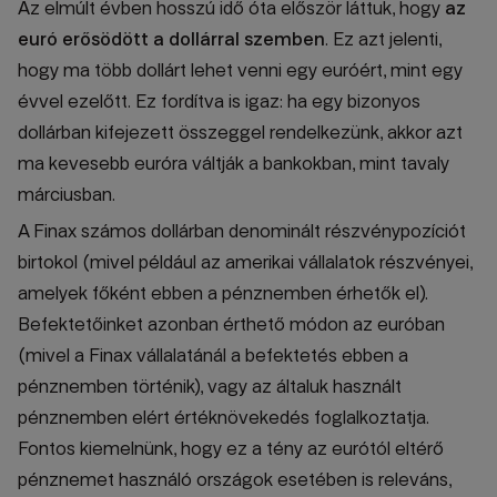
Az elmúlt évben hosszú idő óta először láttuk, hogy
az
euró erősödött a dollárral szemben
. Ez azt jelenti,
hogy ma több dollárt lehet venni egy euróért, mint egy
évvel ezelőtt. Ez fordítva is igaz: ha egy bizonyos
dollárban kifejezett összeggel rendelkezünk, akkor azt
ma kevesebb euróra váltják a bankokban, mint tavaly
márciusban.
A Finax számos dollárban denominált részvénypozíciót
birtokol (mivel például az amerikai vállalatok részvényei,
amelyek főként ebben a pénznemben érhetők el).
Befektetőinket azonban érthető módon az euróban
(mivel a Finax vállalatánál a befektetés ebben a
pénznemben történik), vagy az általuk használt
pénznemben elért értéknövekedés foglalkoztatja.
Fontos kiemelnünk, hogy ez a tény az eurótól eltérő
pénznemet használó országok esetében is releváns,