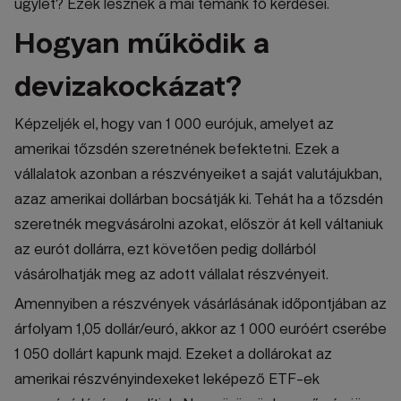
ügylet? Ezek lesznek a mai témánk fő kérdései.
Hogyan működik a
devizakockázat?
Képzeljék el, hogy van 1 000 eurójuk, amelyet az
amerikai tőzsdén szeretnének befektetni. Ezek a
vállalatok azonban a részvényeiket a saját valutájukban,
azaz amerikai dollárban bocsátják ki. Tehát ha a tőzsdén
szeretnék megvásárolni azokat, először át kell váltaniuk
az eurót dollárra, ezt követően pedig dollárból
vásárolhatják meg az adott vállalat részvényeit.
Amennyiben a részvények vásárlásának időpontjában az
árfolyam 1,05 dollár/euró, akkor az 1 000 euróért cserébe
1 050 dollárt kapunk majd. Ezeket a dollárokat az
amerikai részvényindexeket leképező ETF-ek