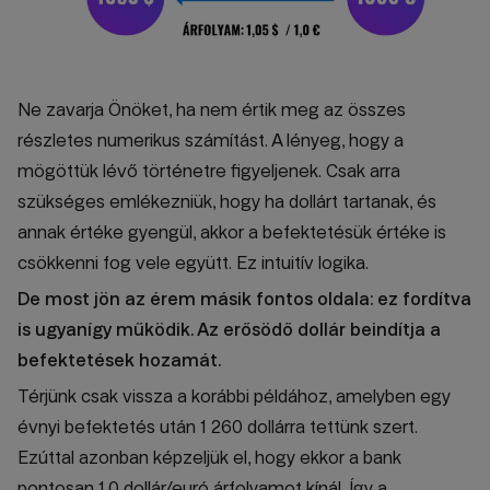
Ne zavarja Önöket, ha nem értik meg az összes
részletes numerikus számítást. A lényeg, hogy a
mögöttük lévő történetre figyeljenek. Csak arra
szükséges emlékezniük, hogy ha dollárt tartanak, és
annak értéke gyengül, akkor a befektetésük értéke is
csökkenni fog vele együtt. Ez intuitív logika.
De most jön az érem másik fontos oldala: ez fordítva
is ugyanígy működik. Az erősödő dollár beindítja a
befektetések hozamát.
Térjünk csak vissza a korábbi példához, amelyben egy
évnyi befektetés után 1 260 dollárra tettünk szert.
Ezúttal azonban képzeljük el, hogy ekkor a bank
pontosan 1,0 dollár/euró árfolyamot kínál. Így a