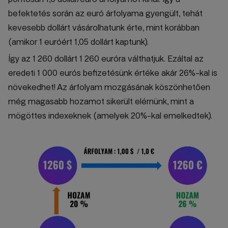
befektetés során az euró árfolyama gyengült, tehát
kevesebb dollárt vásárolhatunk érte, mint korábban
(amikor 1 euróért 1,05 dollárt kaptunk).
Így az 1 260 dollárt 1 260 euróra válthatjuk. Ezáltal az
eredeti 1 000 eurós befizetésünk értéke akár 26%-kal is
növekedhet! Az árfolyam mozgásának köszönhetően
még magasabb hozamot sikerült elérnünk, mint a
mögöttes indexeknek (amelyek 20%-kal emelkedtek).