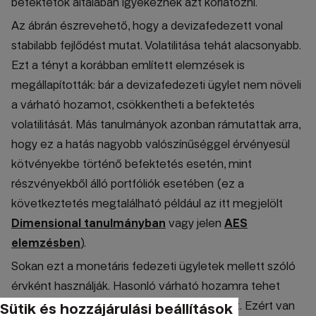
befektetők általában igyekeznek azt korlátozni.
Az ábrán észrevehető, hogy a devizafedezett vonal
stabilabb fejlődést mutat. Volatilitása tehát alacsonyabb.
Ezt a tényt a korábban említett elemzések is
megállapították: bár a devizafedezeti ügylet nem növeli
a várható hozamot, csökkentheti a befektetés
volatilitását. Más tanulmányok azonban rámutattak arra,
hogy ez a hatás nagyobb valószínűséggel érvényesül
kötvényekbe történő befektetés esetén, mint
részvényekből álló portfóliók esetében (ez a
következtetés megtalálható például az itt megjelölt
Dimensional tanulmányban
vagy jelen
AES
elemzésben
).
Sokan ezt a monetáris fedezeti ügyletek mellett szóló
érvként használják. Hasonló várható hozamra tehet
szert, viszont alacsonyabb kockázat mellett. Ezért van
Sütik és hozzájárulási beállítások