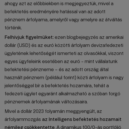
ahogy azt az előbbiekben is megjegyeztük, mivel a
befektetés eredményére hatással van az adott
pénznem árfolyama, amelyről vagy amelyre az átváltás
történik.
Felhívjuk figyelmüket:
ezen blogbejegyzés az amerikai
dollár (USD) és az euró közötti árfolyam devizafedezeti
ügyletének lehetőségét ismerteti az olvasókkal, viszont
egyes ügyfeleink esetében az euró - mint vállalatunk
befektetési pénzneme – és az adott ország által
használt pénznem (például forint) közti árfolyam is nagy
jelentőséggel bír a befektetés hozamára, tehát a
fedezeti ügylet egyaránt alkalmazható a szóban forgó
pénznemek árfolyamának változásaira.
Mivel a dollár 2023 folyamán meggyengült, az
árfolyammozgás
az Intelligens befektetés hozamait
némileg csökkentette
. A dinamikus 100/0-ás portfólió