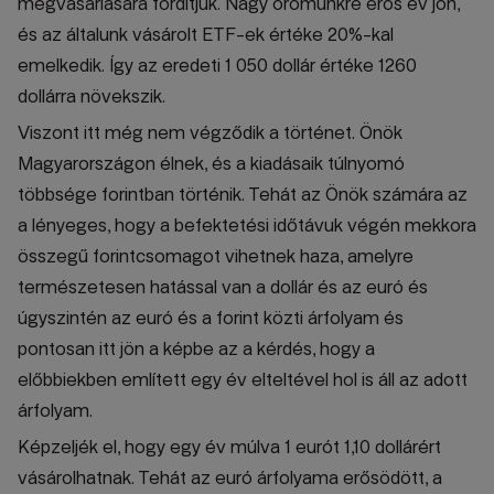
megvásárlására fordítjuk. Nagy örömünkre erős év jön,
és az általunk vásárolt ETF-ek értéke 20%-kal
emelkedik. Így az eredeti 1 050 dollár értéke 1260
dollárra növekszik.
Viszont itt még nem végződik a történet. Önök
Magyarországon élnek, és a kiadásaik túlnyomó
többsége forintban történik. Tehát az Önök számára az
a lényeges, hogy a befektetési időtávuk végén mekkora
összegű forintcsomagot vihetnek haza, amelyre
természetesen hatással van a dollár és az euró és
úgyszintén az euró és a forint közti árfolyam és
pontosan itt jön a képbe az a kérdés, hogy a
előbbiekben említett egy év elteltével hol is áll az adott
árfolyam.
Képzeljék el, hogy egy év múlva 1 eurót 1,10 dollárért
vásárolhatnak. Tehát az euró árfolyama erősödött, a