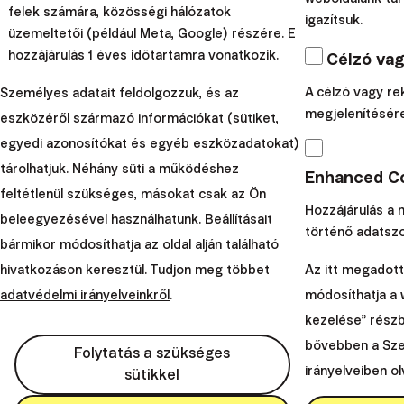
Emiatt a devizaalapú ETF-ek valamivel magasabb díjat
felek számára, közösségi hálózatok
igazítsuk.
számítanak fel, mint azok fedezetlen változatai. Ez a díj
üzemeltetői (például Meta, Google) részére. E
a teljesítmény csökkenésében tükröződik.
hozzájárulás 1 éves időtartamra vonatkozik.
Célzó vag
Ez a költség azonban önmagában nem túl jelentős.
A célzó vagy re
Személyes adatait feldolgozzuk, és az
Amikor például a módosított Pénztárcába rövid
megjelenítésére
eszközéről származó információkat (sütiket,
futamidejű amerikai államkötvények bevonását
egyedi azonosítókat és egyéb eszközadatokat)
fontolgattuk, a devizafedezetlen változatnak
évi
tárolhatjuk. Néhány süti a működéshez
Enhanced Co
0,07%-os belső díja
volt, a devizafedezett változatnak
feltétlenül szükséges, másokat csak az Ön
pedig
0,10%-os
.
Hozzájárulás a m
beleegyezésével használhatunk. Beállításait
történő adatszo
Sokan ezt a különbséget látva azt gondolják, hogy ez
bármikor módosíthatja az oldal alján található
nem olyan nagy ár a devizakockázat kiszűréséért.
Ez
hivatkozáson keresztül. Tudjon meg többet
Az itt megadott
azonban figyelmen kívül hagy két sokkal fontosabb
adatvédelmi irányelveinkről
.
módosíthatja a w
költséget, amelyek a devizafedezeti ügyletekhez
kezelése” részbe
kapcsolódnak. Ezeket könnyű figyelmen kívül hagyni,
bővebben a Sz
Folytatás a szükséges
mivel nem konkrét költségekről van szó díjak
irányelveiben ol
sütikkel
formájában.
Ezek implicit módon kerülnek