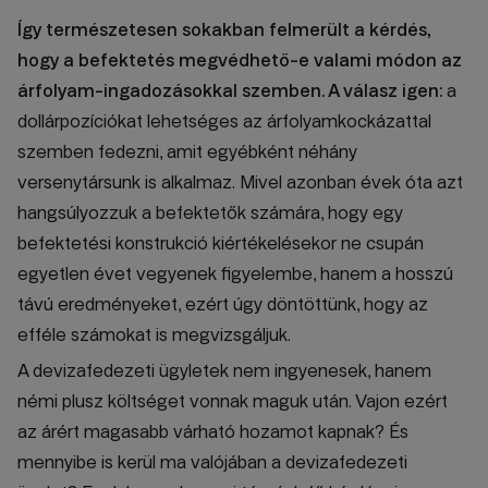
Így természetesen sokakban felmerült a kérdés,
hogy a befektetés megvédhető-e valami módon az
árfolyam-ingadozásokkal szemben. A válasz igen:
a
dollárpozíciókat lehetséges az árfolyamkockázattal
szemben fedezni, amit egyébként néhány
versenytársunk is alkalmaz. Mivel azonban évek óta azt
hangsúlyozzuk a befektetők számára, hogy egy
befektetési konstrukció kiértékelésekor ne csupán
egyetlen évet vegyenek figyelembe, hanem a hosszú
távú eredményeket, ezért úgy döntöttünk, hogy az
efféle számokat is megvizsgáljuk.
A devizafedezeti ügyletek nem ingyenesek, hanem
némi plusz költséget vonnak maguk után. Vajon ezért
az árért magasabb várható hozamot kapnak? És
mennyibe is kerül ma valójában a devizafedezeti