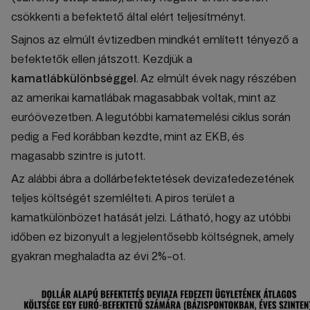
csökkenti a befektető által elért teljesítményt.
Sajnos az elmúlt évtizedben mindkét említett tényező a
befektetők ellen játszott. Kezdjük a
kamatlábkülönbséggel
. Az elmúlt évek nagy részében
az amerikai kamatlábak magasabbak voltak, mint az
euróövezetben. A legutóbbi kamatemelési ciklus során
pedig a Fed korábban kezdte, mint az EKB, és
magasabb szintre is jutott.
Az alábbi ábra a dollárbefektetések devizafedezetének
teljes költségét szemlélteti. A piros terület a
kamatkülönbözet hatását jelzi. Látható, hogy az utóbbi
időben ez bizonyult a legjelentősebb költségnek, amely
gyakran meghaladta az évi 2%-ot.