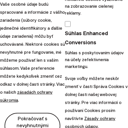
Slovensko
Vaše osobné údaje budú
na zobrazovanie cielenej
perm_phone_msg
spracované a informácie z vášho
reklamy.
+421 2 2100 9985
zariadenia (súbory cookie,
mail
client@finax.eu
jedinečné identifikátory a ďalšie
Súhlas Enhanced
údaje zariadenia) môžu byť
Conversions
keyboard_arrow_down
uchovávané. Niektoré cookies sú
Dôležité informácie
nevyhnutné pre fungovanie, iné
Súhlas s poskytovaním údajov
na účely zefektívnenia
môžeme používať len s vaším
keyboard_arrow_down
marketingu.
súhlasom. Vaše preferencie
Ďalšie odkazy
môžete kedykoľvek zmeniť cez
Svoje voľby môžete neskôr
odkaz v dolnej časti stránky. Viac
zmeniť v časti Správa Cookies v
o našich
zásadách ochrany
dolnej časti našej webovej
súkromia
.
stránky. Pre viac informácií o
používaní Cookies prosím
Pokračovať s
navštívte
Zásady ochrany
nevyhnutnými
osobných údajov
.