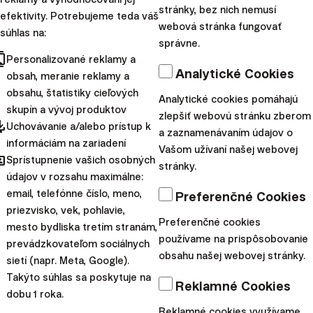
stránky, bez nich nemusí
efektivity. Potrebujeme teda váš
webová stránka fungovať
súhlas na:
správne.
cts
Personalizované reklamy a
Analytické Cookies
obsah, meranie reklamy a
obsahu, štatistiky cieľových
Analytické cookies pomáhajú
skupín a vývoj produktov
zlepšiť webovú stránku zberom
pdated
Uchovávanie a/alebo prístup k
a zaznamenávaním údajov o
informáciám na zariadení
Vašom užívaní našej webovej
Team Finax
hared
Sprístupnenie vašich osobných
stránky.
údajov v rozsahu maximálne:
email, telefónne číslo, meno,
Preferenčné Cookies
priezvisko, vek, pohlavie,
Preferenčné cookies
mesto bydliska tretím stranám,
používame na prispôsobovanie
prevádzkovateľom sociálnych
obsahu našej webovej stránky.
sietí (napr. Meta, Google).
Finax, o.c.p., a.s.
Takýto súhlas sa poskytuje na
Bajkalská 19B
Reklamné Cookies
dobu 1 roka.
821 01 Bratislava
Reklamné cookies využívame