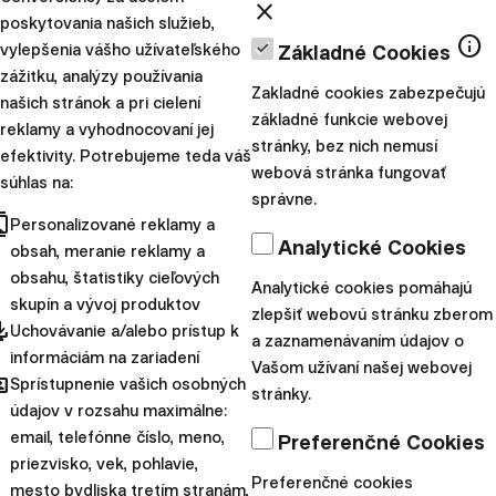
close
poskytovania našich služieb,
info
Napísal:
vylepšenia vášho užívateľského
Základné Cookies
zážitku, analýzy používania
Zakladné cookies zabezpečujú
našich stránok a pri cielení
Osobné financie
základné funkcie webovej
reklamy a vyhodnocovaní jej
stránky, bez nich nemusí
efektivity. Potrebujeme teda váš
Ktorým novoročným
webová stránka fungovať
súhlas na:
predsavzatiam by
správne.
cts
Personalizované reklamy a
ste sa mali radšej
Analytické Cookies
obsah, meranie reklamy a
vyhnúť?
obsahu, štatistiky cieľových
Analytické cookies pomáhajú
skupín a vývoj produktov
zlepšiť webovú stránku zberom
Nový rok prináša nové
pdated
Uchovávanie a/alebo prístup k
a zaznamenávaním údajov o
predsavzatia. Viac pohybu,
informáciám na zariadení
Vašom užívaní našej webovej
hared
Sprístupnenie vašich osobných
nové zručnosti či zdravší
stránky.
údajov v rozsahu maximálne:
životný štýl. Problém často
email, telefónne číslo, meno,
Preferenčné Cookies
nie je v úmysle, ale v tom, že
priezvisko, vek, pohlavie,
ešte pred prvým...
Preferenčné cookies
mesto bydliska tretím stranám,