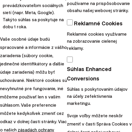
používame na prispôsobovanie
prevádzkovateľom sociálnych
|
Vanesa
9. januára
obsahu našej webovej stránky.
sietí (napr. Meta, Google).
Ilgová
2026
Takýto súhlas sa poskytuje na
Reklamné Cookies
dobu 1 roka.
Škola investovania
Reklamné cookies využívame
Rozprávky o
Vaše osobné údaje budú
na zobrazovanie cielenej
financiách pre
spracované a informácie z vášho
reklamy.
zariadenia (súbory cookie,
najmenších
jedinečné identifikátory a ďalšie
Súhlas Enhanced
údaje zariadenia) môžu byť
Nájsť si priestor na
Conversions
uchovávané. Niektoré cookies sú
vzdelávanie je možné
nevyhnutné pre fungovanie, iné
takmer kedykoľvek, no
Súhlas s poskytovaním údajov
na účely zefektívnenia
môžeme používať len s vaším
hovoriť o financiách s
marketingu.
súhlasom. Vaše preferencie
najmenšími môže byť
môžete kedykoľvek zmeniť cez
problém. Ako naučiť deti
Svoje voľby môžete neskôr
odkaz v dolnej časti stránky. Viac
pracovať s financi...
zmeniť v časti Správa Cookies v
o našich
zásadách ochrany