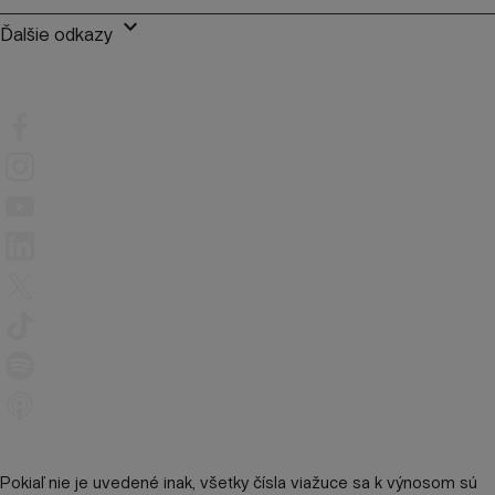
keyboard_arrow_down
Ďalšie odkazy
Pokiaľ nie je uvedené inak, všetky čísla viažuce sa k výnosom sú