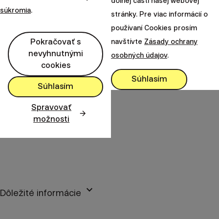
dolnej časti našej webovej
|
Vanesa
11. novembra
súkromia
.
stránky. Pre viac informácií o
Ilgová
2022
používaní Cookies prosím
Pokračovať s
navštívte
Zásady ochrany
nevyhnutnými
osobných údajov
.
cookies
Súhlasím
Finax, o.c.p., a.s.
Súhlasím
Bajkalská 19B
821 01 Bratislava
Spravovať
Slovensko
možnosti
perm_phone_msg
+421 2 2100 9985
mail
client@finax.eu
keyboard_arrow_down
Dôležité informácie