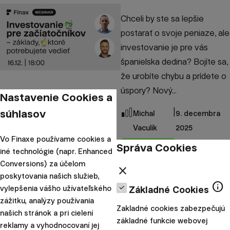
Chceli by ste sa lepšie
postarať o svoje peniaze, ale
investovanie je pre vás
španielska dedina? Bojíte sa,
že urobíte chybu a prídete o
úspory? Nový...
Nastavenie Cookies a
súhlasov
|
Michal
9. decembra
Vaculík
2025
Vo Finaxe používame cookies a
Správa Cookies
Webináre
iné technológie (napr. Enhanced
Conversions) za účelom
Webinár: Otázky a
close
poskytovania našich služieb,
odpovede so
info
vylepšenia vášho užívateľského
Základné Cookies
zakladateľmi Finaxu
zážitku, analýzy používania
Zakladné cookies zabezpečujú
našich stránok a pri cielení
základné funkcie webovej
Finax na rok 2025 naplánoval
reklamy a vyhodnocovaní jej