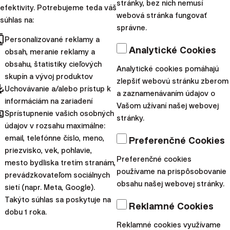
stránky, bez nich nemusí
efektivity. Potrebujeme teda váš
viacero noviniek
webová stránka fungovať
súhlas na:
prepojených s budúcimi
správne.
cts
ambíciami spoločnosti ďalej
Personalizované reklamy a
Analytické Cookies
obsah, meranie reklamy a
rozširovať svoje aktivity. V
obsahu, štatistiky cieľových
stredu 25. 6. 2025 budet...
Analytické cookies pomáhajú
skupín a vývoj produktov
zlepšiť webovú stránku zberom
pdated
|
Uchovávanie a/alebo prístup k
Radoslav
16. júna
a zaznamenávaním údajov o
informáciám na zariadení
Kasík
2025
Vašom užívaní našej webovej
hared
Sprístupnenie vašich osobných
stránky.
Webináre
údajov v rozsahu maximálne:
email, telefónne číslo, meno,
Preferenčné Cookies
Webinár: Ako získať
priezvisko, vek, pohlavie,
najvýhodnejšiu
Preferenčné cookies
mesto bydliska tretím stranám,
používame na prispôsobovanie
hypotéku v roku
prevádzkovateľom sociálnych
obsahu našej webovej stránky.
sietí (napr. Meta, Google).
2025? (Bratislava +
Takýto súhlas sa poskytuje na
Reklamné Cookies
online)
dobu 1 roka.
Reklamné cookies využívame