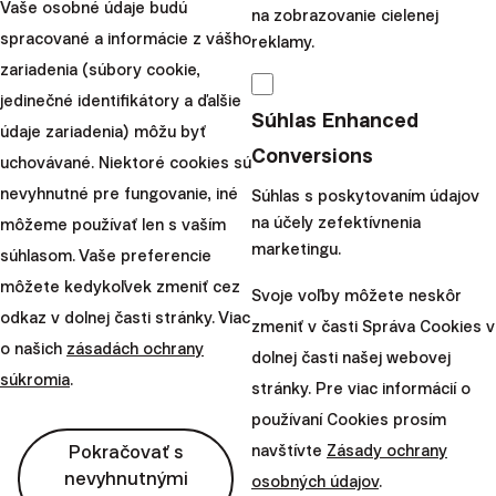
Vaše osobné údaje budú
Zvažujete kúpu vlastného
na zobrazovanie cielenej
spracované a informácie z vášho
bývania, blíži sa vám refixácia
reklamy.
zariadenia (súbory cookie,
úrokovej sadzby alebo
jedinečné identifikátory a ďalšie
premýšľate o investičnej
Súhlas Enhanced
údaje zariadenia) môžu byť
nehnuteľnosti? V každom
Conversions
uchovávané. Niektoré cookies sú
prípade ide o rozhodnu...
nevyhnutné pre fungovanie, iné
Súhlas s poskytovaním údajov
|
Juraj Hrbatý
23. mája 2025
na účely zefektívnenia
môžeme používať len s vaším
marketingu.
súhlasom. Vaše preferencie
Načítať ďaľšie
môžete kedykoľvek zmeniť cez
Svoje voľby môžete neskôr
odkaz v dolnej časti stránky. Viac
zmeniť v časti Správa Cookies v
o našich
zásadách ochrany
dolnej časti našej webovej
súkromia
.
stránky. Pre viac informácií o
Finax, o.c.p., a.s.
používaní Cookies prosím
Bajkalská 19B
Pokračovať s
navštívte
Zásady ochrany
821 01 Bratislava
nevyhnutnými
osobných údajov
.
Slovensko