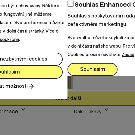
Souhlas Enhanced 
Ing. Miroslav
ohou být uchovávány. Některé
o fungování, jiné můžeme
Souhlas s poskytováním úda
neváhal ani v
uhlasem. Své preference můžete
zefektivnění marketingu.
v dolní části stránky. Více o
Svou volbu můžete kdykoli změni
 soukromí
.
Pan Duda pracuje jako šéf 
v dolní části našeho webu. Pro v
však i zkušenosti z finanční
Cookies prosím navštivte
Zásad
 nezbytnými cookies
|
Tým Finax
20. září 2018
Souhlasím
ouhlasím
at možnosti
Načíst další
keyboard_arrow_down
keyboard_arrow_down
formace
Další odkazy