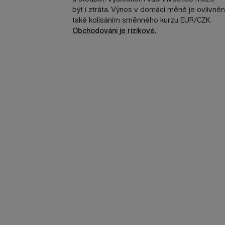
být i ztráta. Výnos v domácí měně je ovlivněn
také kolísáním směnného kurzu EUR/CZK.
Obchodování je rizikové.