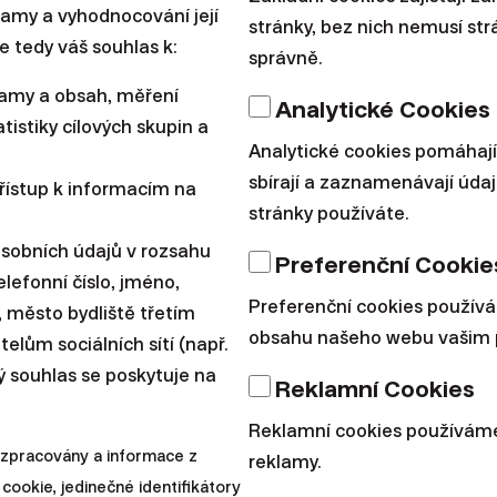
klamy a vyhodnocování její
stránky, bez nich nemusí st
Výsledky Finaxu
e tedy váš souhlas k:
správně.
MUDr. Milan 
lamy a obsah, měření
Analytické Cookies
klientem Fi
tistiky cílových skupin a
Analytické cookies pomáhají
sbírají a zaznamenávají údaj
řístup k informacím na
stránky používáte.
Díky blogům Finaxu pan Bre
toho, mohl jsem vydělat dv
osobních údajů v rozsahu
Preferenční Cookie
lefonní číslo, jméno,
|
Tým Finax
10. září 2018
Preferenční cookies použív
í, město bydliště třetím
obsahu našeho webu vašim 
lům sociálních sítí (např.
ý souhlas se poskytuje na
Reklamní Cookies
Reklamní cookies používáme
 zpracovány a informace z
reklamy.
Výsledky Finaxu
cookie, jedinečné identifikátory