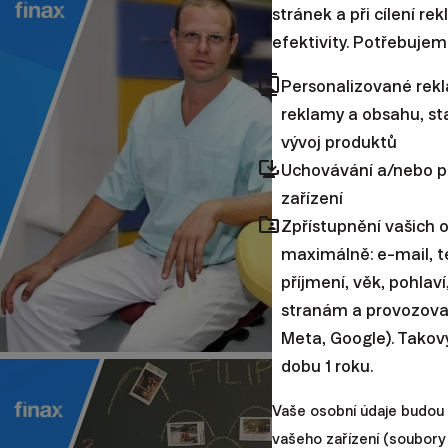
stránek a při cílení re
efektivity. Potřebujem
contacts
Personalizované rek
reklamy a obsahu, sta
vývoj produktů
browser_updated
Uchovávání a/nebo p
zařízení
folder_shared
Zpřístupnění vašich 
maximálně: e-mail, te
příjmení, věk, pohlav
stranám a provozovate
Meta, Google). Takov
dobu 1 roku.
Vaše osobní údaje budou
vašeho zařízení (soubory 