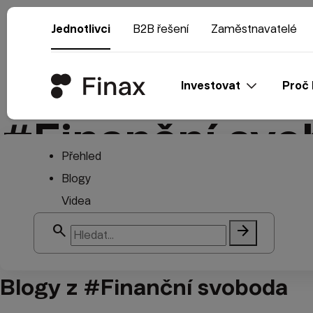
Jednotlivci
B2B řešení
Zaměstnavatelé
Investovat
Proč 
#Finanční svo
Přehled
Blogy
Videa
search
arrow_forward
Blogy z #Finanční svoboda