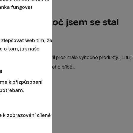
ránka fungovat
Brežný – Proč jsem se stal
naxu
 zlepšovat web tím, že
e o tom, jak naše
žný zjistil, že roky spořil přes málo výhodné produkty. „Lituji
akrát víc.” Přečtěte si jeho příbě...
s
áme k přizpůsobení
potřebám.
 k zobrazování cílené