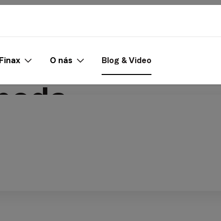
Finax
O nás
Blog & Video
boda