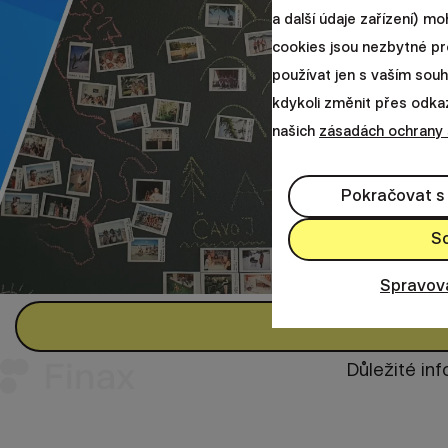
a další údaje zařízení) m
cookies jsou nezbytné pr
používat jen s vaším so
kdykoli změnit přes odkaz 
našich
zásadách ochrany
Pokračovat s
S
Spravov
Důležité in