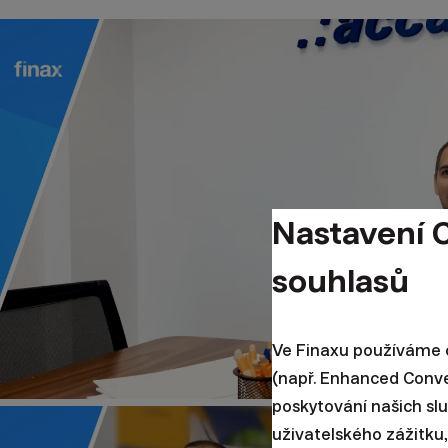
Nastavení 
souhlasů
Ve Finaxu používáme c
(např. Enhanced Conv
poskytování našich sl
uživatelského zážitku,