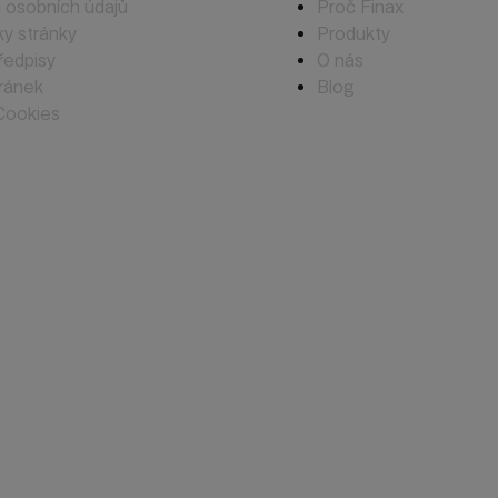
 osobních údajů
Proč Finax
y stránky
Produkty
ředpisy
O nás
ránek
Blog
Cookies