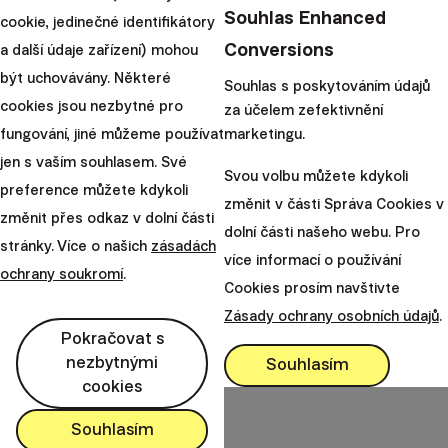
|
Radoslav
9. března
Souhlas Enhanced
cookie, jedinečné identifikátory
Kasík
2020
Conversions
a další údaje zařízení) mohou
být uchovávány. Některé
Načíst další
Souhlas s poskytováním údajů
cookies jsou nezbytné pro
za účelem zefektivnění
fungování, jiné můžeme používat
marketingu.
jen s vaším souhlasem. Své
Svou volbu můžete kdykoli
preference můžete kdykoli
změnit v části Správa Cookies v
Finax o.c.p. a. s.
změnit přes odkaz v dolní části
Bajkalská 19B
dolní části našeho webu. Pro
stránky. Více o našich
zásadách
821 01 Bratislava
více informací o používání
ochrany soukromí
.
Slovensko
Cookies prosím navštivte
perm_phone_msg
Zásady ochrany osobních údajů
.
+420 245 501 654
Pokračovat s
mail
client@finax.eu
nezbytnými
Souhlasím
cookies
keyboard_arrow_down
Souhlasím
Důležité informace