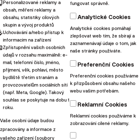
cts
Personalizované reklamy a
jaké máme na nový rok
fungovat správně.
obsah, měření reklamy a
přání? Už si na nás kašlal až
Analytické Cookies
obsahu, statistiky cílových
dost. I my chce...
skupin a vývoj produktů
Analytické cookies pomáhají
pdated
Uchovávání a/nebo přístup k
|
Juraj Hrbatý
7. ledna 2020
zlepšovat web tím, že sbírají a
informacím na zařízení
zaznamenávají údaje o tom, jak
hared
Novinky
Zpřístupnění vašich osobních
naše stránky používáte.
údajů v rozsahu maximálně: e-
Koronavirus přináší
mail, telefonní číslo, jméno,
Preferenční Cookies
investiční příležitost
příjmení, věk, pohlaví, město
Preferenční cookies používáme
bydliště třetím stranám a
k přizpůsobení obsahu našeho
Svět propadá obavám z
provozovatelům sociálních sítí
webu vašim potřebám.
(např. Meta, Google). Takový
nového koronaviru. Jeho
souhlas se poskytuje na dobu 1
šíření mimo Čínu nenechalo
Reklamní Cookies
roku.
chladné ani finanční trhy,
Reklamní cookies používáme k
které se v uplynulých dvou
Vaše osobní údaje budou
zobrazování cílené reklamy.
týdnech zatřásly. Přiná...
zpracovány a informace z
vašeho zařízení (soubory