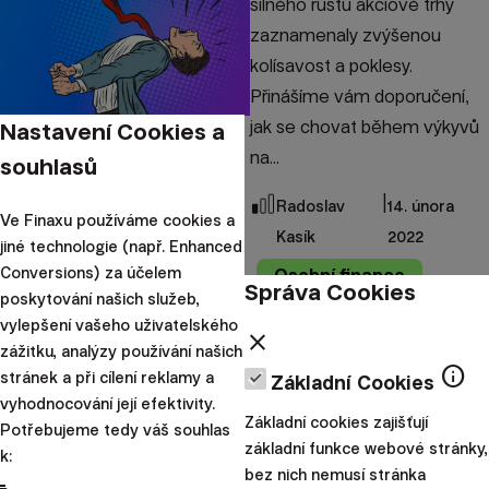
silného růstu akciové trhy
zaznamenaly zvýšenou
kolísavost a poklesy.
Přinášíme vám doporučení,
jak se chovat během výkyvů
Nastavení Cookies a
na...
souhlasů
|
Radoslav
14. února
Ve Finaxu používáme cookies a
Kasík
2022
jiné technologie (např. Enhanced
Conversions) za účelem
Osobní finance
Správa Cookies
poskytování našich služeb,
5 novoročních přání
vylepšení vašeho uživatelského
close
vašich peněz
zážitku, analýzy používání našich
info
stránek a při cílení reklamy a
Základní Cookies
vyhodnocování její efektivity.
Halooo, to jsme my, tvoje
Základní cookies zajišťují
Potřebujeme tedy váš souhlas
peníze. Můžeš se prosím na
základní funkce webové stránky,
k:
chvíli zastavit a přečíst si,
bez nich nemusí stránka