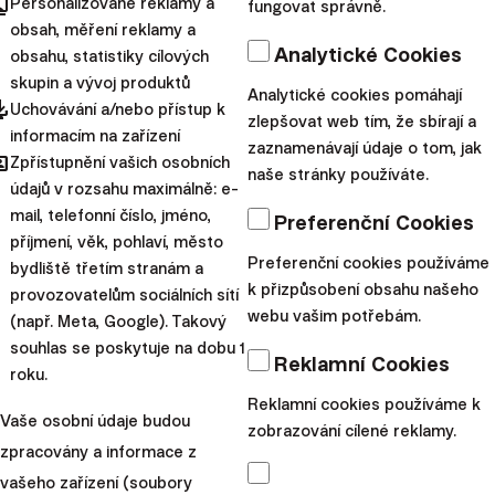
cts
Personalizované reklamy a
fungovat správně.
středoevropských zemí
obsah, měření reklamy a
zaznamenalo nárůst příjmů a
Analytické Cookies
obsahu, statistiky cílových
polovina...
skupin a vývoj produktů
Analytické cookies pomáhají
pdated
Uchovávání a/nebo přístup k
zlepšovat web tím, že sbírají a
|
Przemek
9. září
informacím na zařízení
zaznamenávají údaje o tom, jak
hared
Barankiewicz
2021
Zpřístupnění vašich osobních
naše stránky používáte.
údajů v rozsahu maximálně: e-
Osobní finance
mail, telefonní číslo, jméno,
Preferenční Cookies
Ženy, pojďme
příjmení, věk, pohlaví, město
Preferenční cookies používáme
bydliště třetím stranám a
investovat!
k přizpůsobení obsahu našeho
provozovatelům sociálních sítí
webu vašim potřebám.
(např. Meta, Google). Takový
Finance, kapitálové trhy,
souhlas se poskytuje na dobu 1
Reklamní Cookies
investice. Není to tak dávno,
roku.
co byla tato témata mylně
Reklamní cookies používáme k
Vaše osobní údaje budou
připisována výhradně
zobrazování cílené reklamy.
zpracovány a informace z
mužům. Dnes si ukážeme,
vašeho zařízení (soubory
proč by se na tento ste...