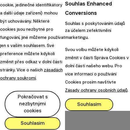
Souhlas Enhanced
cookie, jedinečné identifikátory
|
Klaudia
22. listopadu
Conversions
a další údaje zařízení) mohou
Sibielak
2021
být uchovávány. Některé
Souhlas s poskytováním údajů
cookies jsou nezbytné pro
za účelem zefektivnění
fungování, jiné můžeme používat
marketingu.
jen s vaším souhlasem. Své
Svou volbu můžete kdykoli
preference můžete kdykoli
Finax, o.c.p., a. s.
změnit v části Správa Cookies v
změnit přes odkaz v dolní části
Bajkalská 19B
dolní části našeho webu. Pro
stránky. Více o našich
zásadách
821 01 Bratislava
více informací o používání
Slovensko
ochrany soukromí
.
Cookies prosím navštivte
perm_phone_msg
Zásady ochrany osobních údajů
.
+420 245 501 654
Pokračovat s
mail
client@finax.eu
nezbytnými
Souhlasím
cookies
keyboard_arrow_down
Důležité informace
Souhlasím