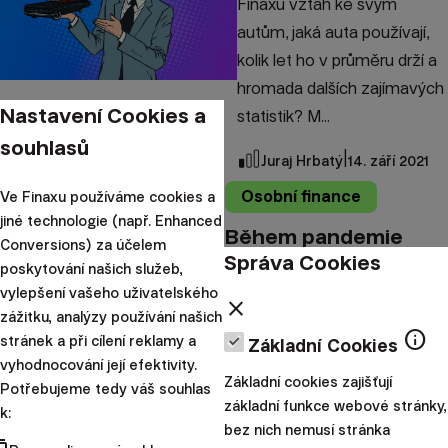
Finaxu vztah ke svým
autům, jaká auta používají,
kolik let ho v průměru drží a
hromada dalších zajímavých
Nastavení Cookies a
statistik? M...
souhlasů
|
Juraj Hrbatý
14. září 2021
Osobní finance
Ve Finaxu používáme cookies a
jiné technologie (např. Enhanced
Během pandemie
Conversions) za účelem
Správa Cookies
jsme utráceli méně a
poskytování našich služeb,
vylepšení vašeho uživatelského
investovali více
close
zážitku, analýzy používání našich
info
stránek a při cílení reklamy a
Základní Cookies
Podle výzkumu Finaxu a prof.
vyhodnocování její efektivity.
Krzysztofa Waliszewského
Základní cookies zajišťují
Potřebujeme tedy váš souhlas
základní funkce webové stránky,
během pandemie 32,5 %
k:
bez nich nemusí stránka
respondentů ze