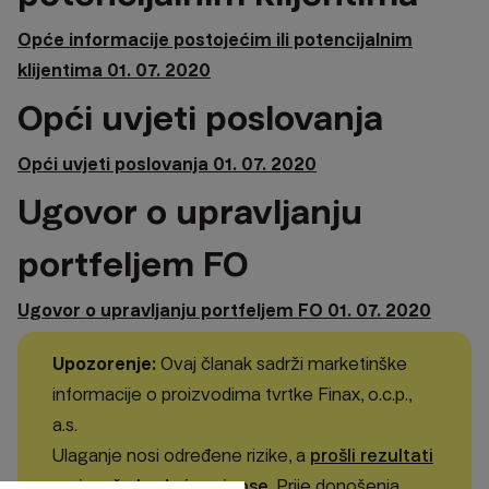
Opće informacije postojećim ili potencijalnim
klijentima 01. 07. 2020
Opći uvjeti poslovanja
Opći uvjeti poslovanja 01. 07. 2020
Ugovor o upravljanju
portfeljem FO
Ugovor o upravljanju portfeljem FO 01. 07. 2020
Upozorenje:
Ovaj članak sadrži marketinške
informacije o proizvodima tvrtke Finax, o.c.p.,
a.s.
Ulaganje nosi određene rizike, a
prošli rezultati
ne jamče buduće prinose
. Prije donošenja