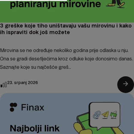
3 greške koje tiho uništavaju vašu mirovinu i kako
ih ispraviti dok još možete
Mirovina se ne određuje nekoliko godina prije odlaska u nju.
Ona se gradi desetljećima kroz odluke koje donosimo danas.
Saznajte koje su najčešće greš...
arrow_forward
23. srpanj 2026