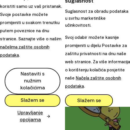
suglasnost
koristiti samo uz vaš pristanak.
Suglasnost za obradu podataka
Svoje postavke možete
u svrhu marketinške
8 financijskih savjeta za bezbrižan godišnji odmor
promijeniti u svakom trenutku
učinkovitosti.
putem poveznice na dnu
Svoj odabir možete kasnije
stranice. Saznajte više o našim
Ljeto je obično vrijeme kada želimo ostaviti sve brige iza
promijeniti u dijelu Postavke za
načelima zaštite osobnih
sebe i uživati u zasluženom odmoru s obitelji i prijateljima.
zaštitu privatnosti na dnu naše
podataka
.
web stranice. Za više informacija
arrow_forward
29. srpanj 2026
o korištenju kolačića posjetite
Nastaviti s
naše
Načela zaštite osobnih
nužnim
podataka
.
kolačićima
Slažem se
Slažem se
Upravljanje
opcijama