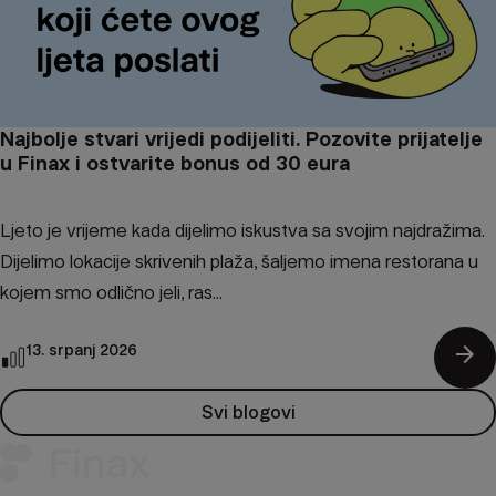
Najbolje stvari vrijedi podijeliti. Pozovite prijatelje
u Finax i ostvarite bonus od 30 eura
Ljeto je vrijeme kada dijelimo iskustva sa svojim najdražima.
Dijelimo lokacije skrivenih plaža, šaljemo imena restorana u
kojem smo odlično jeli, ras...
arrow_forward
13. srpanj 2026
Svi blogovi