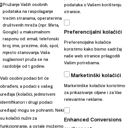
hared
Pružanje Vaših osobnih
podataka o Vašem korištenju
podataka na raspolaganje
stranice.
trećim stranama, operaterima
Tim
društvenih mreža (npr. Meta,
Finax
Preferencijalni kolačići
Google) u maksimalnom
Podijelite ovaj blog:
rasponu od: email, telefonski
Preferencijalne kolačiće
broj, ime, prezime, dob, spol,
koristimo kako bismo sadržaj
mjesto stanovanja. Vaša
naše web stranice prilagodili
Preporučujemo
suglasnost pruža se na
Vašim potrebama.
razdoblje od 1 godine.
Marketinški kolačići
Vaši osobni podaci bit će
Marketinške kolačiće koristimo
obrađeni, a podaci s vašeg
za prikazivanje ciljane i za Vas
uređaja (kolačići, jedinstveni
relevantne reklame.
identifikatori i drugi podaci
uređaja) mogu se pohraniti. Neki
su kolačići nužni za
Enhanced Conversions
funkcioniranje, a ostale možemo