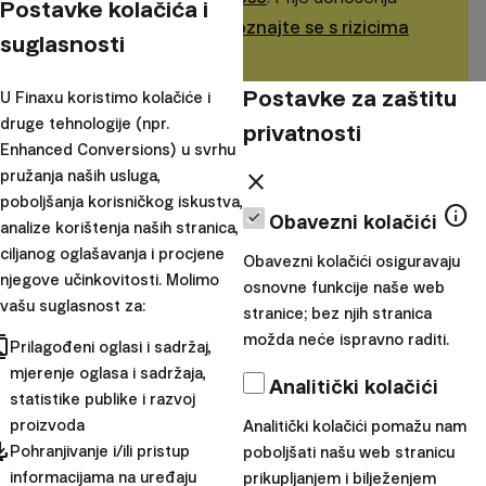
Postavke kolačića i
investicijske odluke,
upoznajte se s rizicima
suglasnosti
koje preuzimate
.
Postavke za zaštitu
U Finaxu koristimo kolačiće i
Porezne olakšice dostupne su isključivo
druge tehnologije (npr.
privatnosti
rezidentima određene zemlje i mogu se
Enhanced Conversions) u svrhu
pružanja naših usluga,
close
razlikovati ovisno o važećim poreznim
poboljšanja korisničkog iskustva,
zakonima.
Pogledajte naše aktualne i
info
Obavezni kolačići
analize korištenja naših stranica,
prethodne promotivne ponude.
ciljanog oglašavanja i procjene
Obavezni kolačići osiguravaju
njegove učinkovitosti. Molimo
osnovne funkcije naše web
vašu suglasnost za:
stranice; bez njih stranica
možda neće ispravno raditi.
cts
Prilagođeni oglasi i sadržaj,
mjerenje oglasa i sadržaja,
Analitički kolačići
statistike publike i razvoj
Tím
proizvoda
Analitički kolačići pomažu nam
Finax
pdated
Pohranjivanje i/ili pristup
poboljšati našu web stranicu
informacijama na uređaju
prikupljanjem i bilježenjem