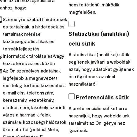
van az Ön hozzájárulására
nem feltétlenül működik
Még a kis összegű rendszeres befektetések is jelentős
ahhoz, hogy:
megfelelően.
különbséget eredményezhetnek az idő múlásával.
Ha
cts
Személyre szabott hirdetések
pedig ezeket az első évben díjmentesen kezeljük
és tartalmak, a hirdetések és
Statisztikai (analitikai)
Önnek, a pénze még jobb rajtot vehet. Ne hagyja ki
tartalmak mérése,
közönségstatisztikák és
ezt a lehetőséget, az akció csak 2026. 06. 30-ig
célú sütik
termékfejlesztés
érvényes.
pdated
A statisztikai (analitikai) sütik
Információk tárolása és/vagy
Ajánlja a befektetést egy
segítenek javítani a weboldalt
hozzáférés az eszközön
hared
azzal, hogy adatokat gyűjtenek
Az Ön személyes adatainak
közeli ismerősének
és rögzítenek az oldal
legfeljebb a megnevezett
használatáról.
mértékig történő közléséhez:
Ha már a Finaxszal fektet be, a nyár jó
alkalom lehet
e-mail cím, telefonszám,
Preferenciális sütik
arra,
hogy a befektetést ajánlja valakinek, aki közel áll
keresztnév, vezetéknév,
életkor, nem, lakóhely szerinti
A preferenciális sütiket arra
Önhöz. Valakinek, aki már gondolkodik rajta, de még nem
város a harmadik felek
használjuk, hogy weboldalunk
szánta rá magát az első lépésre.
számára, közösségi hálózatok
tartalmát az Ön igényeihez
Kombinálja a kellemeset és a hasznos dolgokat, és
üzemeltetői (például Meta,
igazítsuk.
használjon ki egyszerre két kedvezményt.
Minden