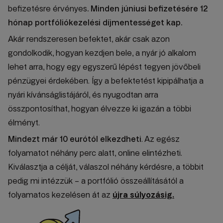
befizetésre érvényes
. Minden júniusi befizetésére 12
hónap portfóliókezelési díjmentességet kap.
Akár rendszeresen befektet, akár csak azon
gondolkodik, hogyan kezdjen bele, a nyár jó alkalom
lehet arra, hogy egy egyszerű lépést tegyen jövőbeli
pénzügyei érdekében. Így a befektetést kipipálhatja a
nyári kívánságlistájáról, és nyugodtan arra
összpontosíthat, hogyan élvezze ki igazán a többi
élményt.
Mindezt már 10 eurótól elkezdheti
. Az egész
folyamatot néhány perc alatt, online elintézheti.
Kiválasztja a célját, válaszol néhány kérdésre, a többit
pedig mi intézzük – a portfólió összeállításától a
folyamatos kezelésen át az
újra súlyozásig.