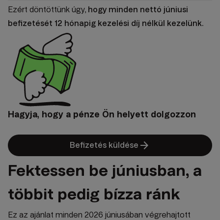
Ezért döntöttünk úgy,
hogy minden nettó júniusi
befizetését 12 hónapig kezelési díj nélkül kezelünk.
Hagyja, hogy a pénze Ön helyett dolgozzon
arrow_forward
Befizetés küldése
Fektessen be júniusban, a
többit pedig bízza ránk
Ez az ajánlat minden 2026 júniusában végrehajtott