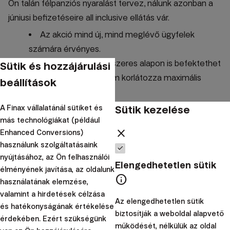
Ön talán félpanziós nyaralást tervez, nálunk azonban a
júniusi befizetéseire all inclusive ellátás vár.
Az akció mind új, mind meglévő ügyfelek
számára érvényes.
Egyszeri vagy rendszeres alapon is befektethet
Sütik és hozzájárulási
A kedvezményt nem korlátozza maximális
beállítások
befizetési összeg.
Egyszerűen, online és már 10 eurótól
Sütik kezelése
A Finax vállalatánál sütiket és
más technológiákat (például
elkezdheti.
close
Enhanced Conversions)
A kampány részletes leírása és feltételei a
kampány
használunk szolgáltatásaink
alapszabályában találhatók
.
nyújtásához, az Ön felhasználói
Elengedhetetlen sütik
Sokan halasztják a befektetést. Magasabb jövedelemre,
élményének javítása, az oldalunk
info
használatának elemzése,
csendesebb időszakra vagy arra a pillanatra várnak,
valamint a hirdetések célzása
amikor úgy érzik, már ismerik a helyzetet. Valójában
Az elengedhetetlen sütik
és hatékonyságának értékelése
azonban a legfontosabb, hogy egyszerűen elkezdd, és
biztosítják a weboldal alapvető
érdekében. Ezért szükségünk
működését, nélkülük az oldal
időt szánj arra, hogy a saját javadra dolgozz.