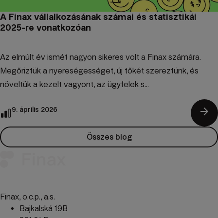
A Finax vállalkozásának számai és statisztikái
2025-re vonatkozóan
Az elmúlt év ismét nagyon sikeres volt a Finax számára.
Megőriztük a nyereségességet, új tőkét szereztünk, és
növeltük a kezelt vagyont, az ügyfelek s...
arrow_forward
9. április 2026
Összes blog
Finax, o.c.p., a.s.
Bajkalská 19B