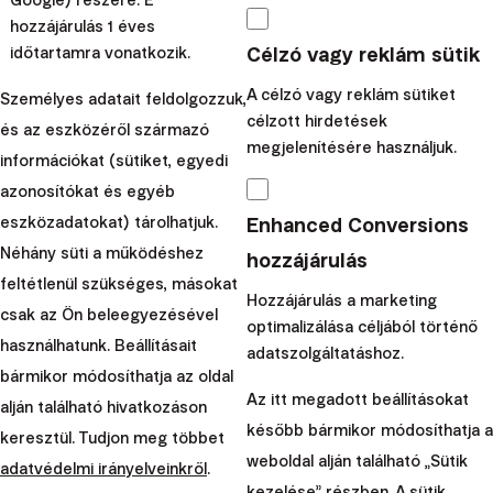
Google) részére. E
hozzájárulás 1 éves
egyes meghívásért
1000 euró ingyenes kezelését
Célzó vagy reklám sütik
időtartamra vonatkozik.
nyeri el, 3 évre
. Ugyanilyen kedvezményt kapnak
meghívott ismerősei is.
A célzó vagy reklám sütiket
Személyes adatait feldolgozzuk,
célzott hirdetések
Az összes aktuális kedvezményt közvetlenül a fiókjában
és az eszközéről származó
megjelenítésére használjuk.
találja meg – mind az
alkalmazásban, mind a webes
információkat (sütiket, egyedi
felületen a Kedvezmények és díjak szekcióban
.
azonosítókat és egyéb
További információkat
ebben a blogbejegyzésben
is
Enhanced Conversions
eszközadatokat) tárolhatjuk.
talál.
Néhány süti a működéshez
hozzájárulás
feltétlenül szükséges, másokat
Bízunk benne, hogy ezeknek az előnyöknek
Hozzájárulás a marketing
csak az Ön beleegyezésével
köszönhetően még kellemesebb lesz Önnek velünk
optimalizálása céljából történő
használhatunk. Beállításait
befektetni. Ha bármilyen kérdése van, szívesen segítünk
adatszolgáltatáshoz.
bármikor módosíthatja az oldal
a
client@finax.eu
címen.
Az itt megadott beállításokat
alján található hivatkozáson
később bármikor módosíthatja a
Figyelem:
Ez a blog a Finax, o.c.p., a.s.
keresztül. Tudjon meg többet
weboldal alján található „Sütik
termékeiről szóló marketinginformációkat
adatvédelmi irányelveinkről
.
kezelése” részben. A sütik