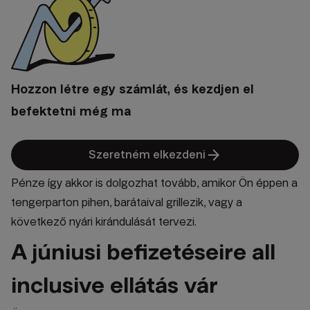
Hozzon létre egy számlát, és kezdjen el
befektetni még ma
arrow_forward
Szeretném elkezdeni
Pénze így akkor is dolgozhat tovább, amikor Ön éppen a
tengerparton pihen, barátaival grillezik, vagy a
következő nyári kirándulását tervezi.
A júniusi befizetéseire all
inclusive ellátás vár