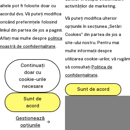
drepturilor acționarilor
altele pot fi folosite doar cu
activităților de marketing.
Nu se iau în considerare
acordul dvs. Vă puteți modifica
Vă puteți modifica ulterior
efectele negative ale deciziilor
oricând preferințele folosind
opțiunile în secțiunea „Setări
de investiții asupra factorilor
linkul din partea de jos a paginii.
Cookies” din partea de jos a
Aflați mai multe despre
politica
de sustenabilitate
site-ului nostru. Pentru mai
noastră de confidențialitate
.
Informații în conformitate cu
multe informații despre
download
Descarcă
regulamentul privind sustenabilitatea v1,
utilizarea cookie-urilor, vă rugăm
2021
Continuați
să consultați
Politica de
doar cu
confidențialitate
.
cookie-urile
Vechea documentație poate fi găsită aici.
necesare
Sunt de acord
Sunt de
acord
Finax, o.c.p., a.s.
Gestionează
Bajkalská 19B
opțiunile
821 01 Bratislava