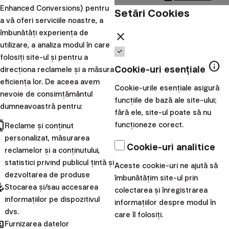
70% obligațiuni
Enhanced Conversions) pentru
Setări Cookies
a vă oferi serviciile noastre, a
Strategia de investiții 20% acțiuni /
download
Descarcă
îmbunătăți experiența de
close
80% obligațiuni
utilizare, a analiza modul în care
Strategia de investiții 10% acțiuni /
download
Descarcă
folosiți site-ul și pentru a
90% obligațiuni
info
Cookie-uri esențiale
direcționa reclamele și a măsura
Strategia de investiții 0% acțiuni /
download
eficiența lor. De aceea avem
Descarcă
Cookie-urile esențiale asigură
100% obligațiuni
nevoie de consimțământul
funcțiile de bază ale site-ului;
dumneavoastră pentru:
Strategia de investiții - Investiție
download
fără ele, site-ul poate să nu
Descarcă
conservatoare până la 3 ani
cts
funcționeze corect.
Reclame și conținut
personalizat, măsurarea
Strategia de investiții - Investiție
download
Descarcă
Cookie-uri analitice
reclamelor și a conținutului,
conservatoare până la 1 an
statistici privind publicul țintă și
Documentație publicată în mod
Aceste cookie-uri ne ajută să
dezvoltarea de produse
îmbunătățim site-ul prin
obligatoriu:
pdated
Stocarea și/sau accesarea
colectarea și înregistrarea
informațiilor pe dispozitivul
Informatii despre instrumente
informațiilor despre modul în
download
Descarcă
dvs.
financiare si risc
care îl folosiți.
hared
Furnizarea datelor