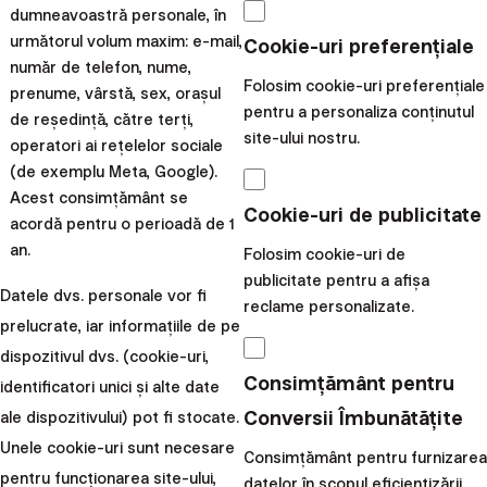
Informații privind fondul de
download
Descarcă
dumneavoastră personale, în
garantare
următorul volum maxim: e-mail,
Cookie-uri preferențiale
download
Descarcă
număr de telefon, nume,
Politică de reclamații
Folosim cookie-uri preferențiale
prenume, vârstă, sex, orașul
pentru a personaliza conținutul
Strategia de punere în aplicare a
download
de reședință, către terți,
Descarcă
site-ului nostru.
instrucțiunilor
operatori ai rețelelor sociale
(de exemplu Meta, Google).
download
Descarcă
Politici de clasificare a clienților
Acest consimțământ se
Cookie-uri de publicitate
download
acordă pentru o perioadă de 1
Descarcă
Politica de confidențialitate
an.
Folosim cookie-uri de
download
Descarcă
Condiții de utilizare a site-ului web
publicitate pentru a afișa
Datele dvs. personale vor fi
reclame personalizate.
Informații despre primele cinci
prelucrate, iar informațiile de pe
download
Descarcă
locații de spectacol ș i calitatea
dispozitivul dvs. (cookie-uri,
execuției instrucțiunilor
Consimțământ pentru
identificatori unici și alte date
Conceptul de protecție împotriva
download
Conversii Îmbunătățite
ale dispozitivului) pot fi stocate.
Descarcă
spălării banilor și finanțării terorismului
Unele cookie-uri sunt necesare
Consimțământ pentru furnizarea
Principiile implicării în exercitarea
download
pentru funcționarea site-ului,
Descarcă
datelor în scopul eficientizării