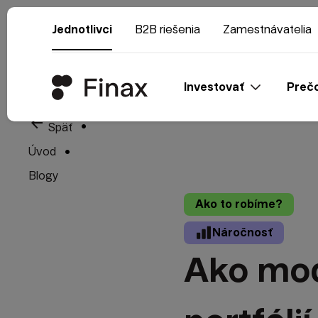
Jednotlivci
B2B riešenia
Zamestnávatelia
Investovať
Prečo
arrow_back
Späť
Úvod
Blogy
Ako to robíme?
Náročnosť
Ako mod