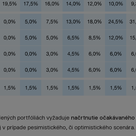
adených portfóliách vyžaduje
načrtnutie očakávaného
j v prípade pesimistického, či optimistického scenára.