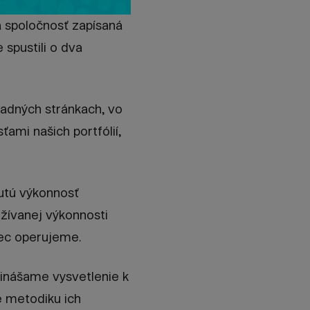
ola spoločnosť zapísaná
 spustili o dva
ladných stránkach, vo
ami našich portfólií,
nutú výkonnosť
žívanej výkonnosti
bec operujeme.
rinášame vysvetlenie k
 metodiku ich