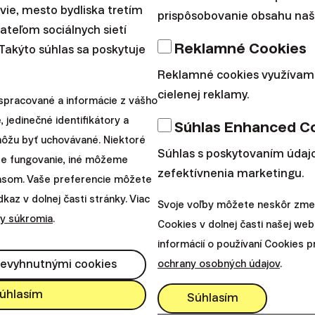
avie, mesto bydliska tretím
prispôsobovanie obsahu naše
teľom sociálnych sietí
Reklamné Cookies
 Takýto súhlas sa poskytuje
Reklamné cookies využívam
cielenej reklamy.
začnite investovať ešte dnes
spracované a informácie z vášho
, jedinečné identifikátory a
Súhlas Enhanced C
 môžu byť uchovávané. Niektoré
arrow_forward
Chcem začať
Súhlas s poskytovaním údajo
re fungovanie, iné môžeme
zefektívnenia marketingu.
lasom. Vaše preferencie môžete
eriť všetky naše predpoklady, na ktorých sme plánova
az v dolnej časti stránky. Viac
Svoje voľby môžete neskôr zmen
ne investovanie skutočne viac ako väčšina aktívne ria
y súkromia
.
Cookies v dolnej časti našej web
nos a znižuje riziko portfólia?
informácií o používaní Cookies 
nevyhnutnými cookies
ochrany osobných údajov
.
ky by sme nedostali, pokiaľ by sme nemali orientačný
úhlasím
Súhlasím
v. Jedine na ňom sme mohli testovať rôzne spôsoby r