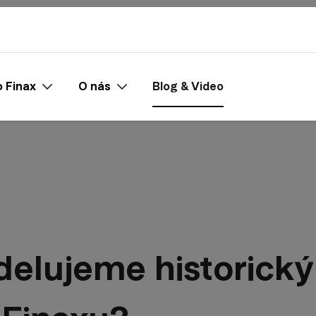
 Finax
O nás
Blog & Video
elujeme historický