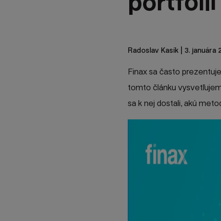
portfóli
Radoslav Kasík
| 3. januára 
Finax sa často prezentuje
tomto článku vysvetľuje
sa k nej dostali, akú met