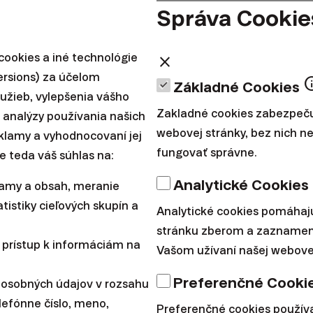
predišli prípadným pochybnostiam.
Správa Cookie
odelujeme historic
ookies a iné technológie
close
ersions) za účelom
in
Základné Cookies
lužieb, vylepšenia vášho
?
Zakladné cookies zabezpeču
 analýzy používania našich
webovej stránky, bez nich 
reklamy a vyhodnocovaní jej
fungovať správne.
e teda váš súhlas na:
perovania s modelovanými výkonnosťami v našej komu
Analytické Cookies
lamy a obsah, meranie
tistiky cieľových skupín a
Analytické cookies pomáhaj
mi začali pracovať, aby sme získali
dostatočne dlhú 
stránku zberom a zaznamen
y portfóliového a produktového manažmentu
. Ak sme c
 prístup k informáciám na
Vašom užívaní našej webovej
renčný investičný produkt, museli sme ho dokonale pr
Preferenčné Cooki
 osobných údajov v rozsahu
lefónne číslo, meno,
Preferenčné cookies použí