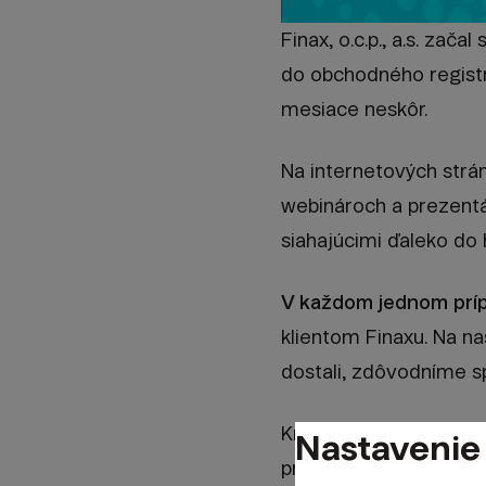
Finax, o.c.p., a.s. zač
do obchodného registra
mesiace neskôr.
Na internetových strán
webinároch a prezentác
siahajúcimi ďaleko do
V každom jednom príp
klientom Finaxu. Na n
dostali, zdôvodníme s
Krédom Finaxu od jeho
Nastavenie
prezentovaným histor