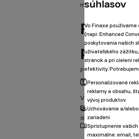
súhlasov
modelovania, aby sme 
Prečo m
Vo Finaxe používame c
(napr. Enhanced Conv
poskytovania našich s
portfólií
užívateľského zážitku,
stránok a pri cielení 
efektivity. Potrebujem
Príčin pravidelného o
niekoľko.
contacts
Personalizované rek
reklamy a obsahu, šta
V prvom rade sme s ni
vývoj produktov
browser_updated
portfólií pre potreb
Uchovávanie a/alebo
zariadení
slovenský trh bezkonku
folder_shared
Sprístupnenie vašich
maximálne: email, te