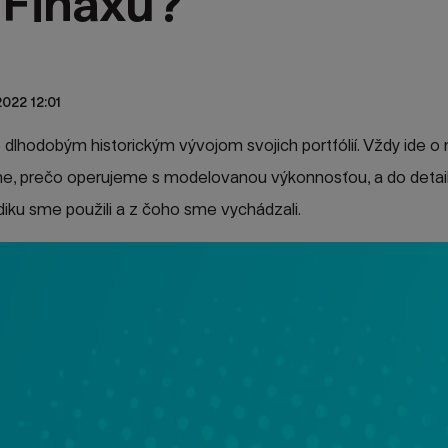
í Finaxu?
2022 12:01
 dlhodobým historickým vývojom svojich portfólií. Vždy ide o
me, prečo operujeme s modelovanou výkonnosťou, a do detai
odiku sme použili a z čoho sme vychádzali.