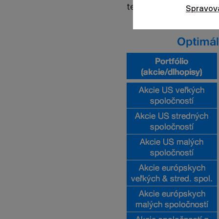
ten vhodný
Spravov