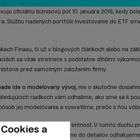
al svoju oficiálnu biznisovú púť 10. januára 2018, kedy b
. Službu riadených portfólií Investovanie do ETF sme
kach Finaxu, či už v blogových článkoch alebo na zák
iách sa však stretnete s podstatne dlhšími výkonnosť
 histórie pred samotným založením firmy.
ade ide o modelovaný vývoj
, nie o skutočne dosiah
asledujúcich riadkoch vám odhalíme, ako sme sa k pou
pôsob jej modelovania a vysvetlíme, prečo s ňou vô
 počiatku je úplná transparentnosť. V tomto duchu p
 Cookies a
ickým výkonnostiam a presne do detailov odhaľujeme