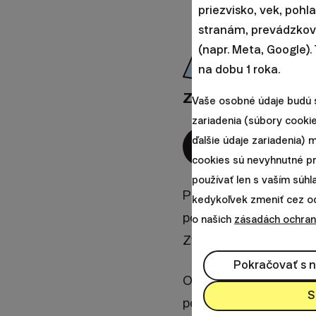
priezvisko, vek, pohl
stranám, prevádzkova
(napr. Meta, Google).
na dobu 1 roka.
Založte si účet a 
Vaše osobné údaje budú 
zariadenia (súbory cookie
ďalšie údaje zariadenia)
cookies sú nevyhnutné p
používať len s vaším súh
Potrebovali sme si ov
kedykoľvek zmeniť cez odk
postaviť. Zarába pasív
o našich
zásadách ochran
Zvyšuje rebalansing vý
Pokračovať s 
Odpovede na tieto otáz
S
podkladových nástrojo