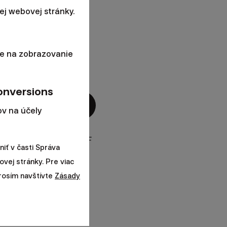
j webovej stránky.
e na zobrazovanie
onversions
v na účely
li Investovanie do ETF
iť v časti Správa
dených riešení?
ovej stránky. Pre viac
prosím navštívte
Zásady
 historický vývoj
ebalansingu a vybrať