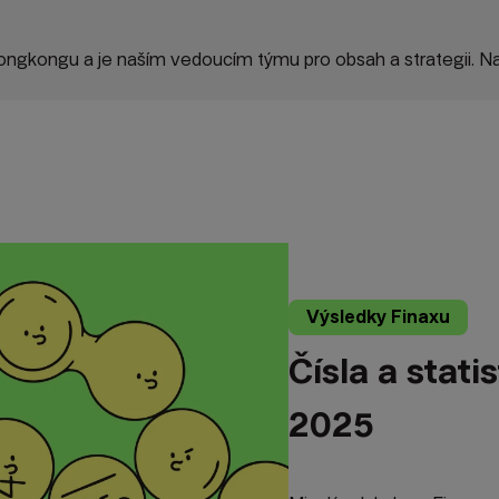
gkongu a je naším vedoucím týmu pro obsah a strategii. Nap
Výsledky Finaxu
Čísla a stat
2025