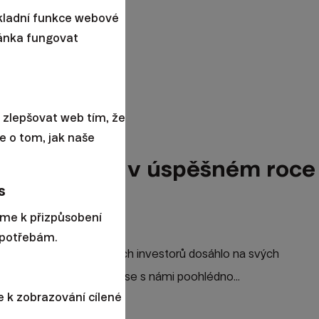
ákladní funkce webové
2025
ránka fungovat
 zlepšovat web tím, že
e o tom, jak naše
ax portfolií v úspěšném roce
s
áme k přizpůsobení
potřebám.
řilo. Mnoho inteligentních investorů dosáhlo na svých
ho zhodnocení. Pojďte se s námi poohlédno...
 k zobrazování cílené
5