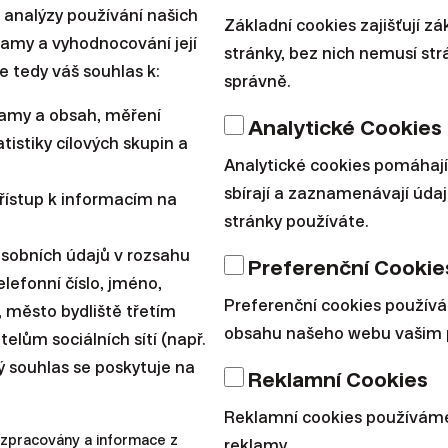
 analýzy používání našich
Základní cookies zajišťují z
|
Šimon Pekar
24. září 
klamy a vyhodnocování její
stránky, bez nich nemusí st
e tedy váš souhlas k:
správně.
lamy a obsah, měření
Analytické Cookies
tistiky cílových skupin a
Analytické cookies pomáhají
Osobní finance
sbírají a zaznamenávají údaj
řístup k informacím na
stránky používáte.
Výkonnost Fin
osobních údajů v rozsahu
Preferenční Cookie
2024
lefonní číslo, jméno,
Preferenční cookies použív
í, město bydliště třetím
obsahu našeho webu vašim 
lům sociálních sítí (např.
Trhům se i loni mimořádně da
ý souhlas se poskytuje na
Reklamní Cookies
účtech krásného dvouciferné
Reklamní cookies používáme
|
Šimon Pekar
2. května 202
 zpracovány a informace z
reklamy.