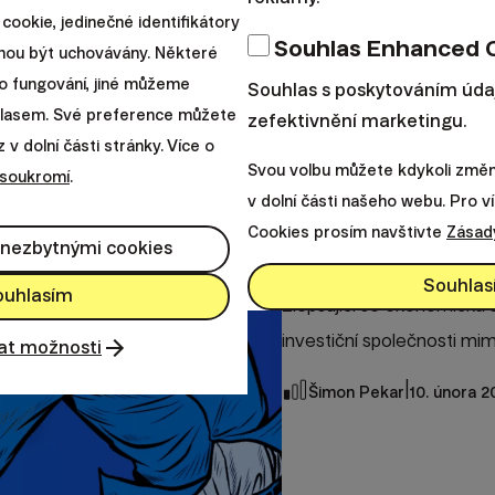
cookie, jedinečné identifikátory
Souhlas Enhanced 
ohou být uchovávány. Některé
o fungování, jiné můžeme
Souhlas s poskytováním úda
uhlasem. Své preference můžete
zefektivnění marketingu.
v dolní části stránky. Více o
Svou volbu můžete kdykoli změni
Výsledky Finaxu
 soukromí
.
v dolní části našeho webu. Pro v
Výsledky Fi
Cookies prosím navštivte
Zásad
 nezbytnými cookies
Souhlas
ouhlasím
Zlepšující se ekonomická si
investiční společnosti mim
at možnosti
|
Šimon Pekar
10. února 2