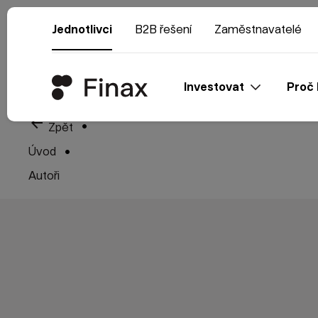
Jednotlivci
B2B řešení
Zaměstnavatelé
Investovat
Proč 
arrow_back
Zpět
Úvod
Autoři