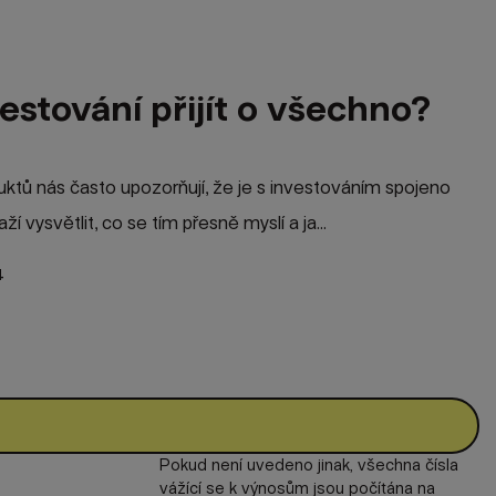
estování přijít o všechno?
duktů nás často upozorňují, že je s investováním spojeno
ží vysvětlit, co se tím přesně myslí a ja...
4
Pokud není uvedeno jinak, všechna čísla
vážící se k výnosům jsou počítána na