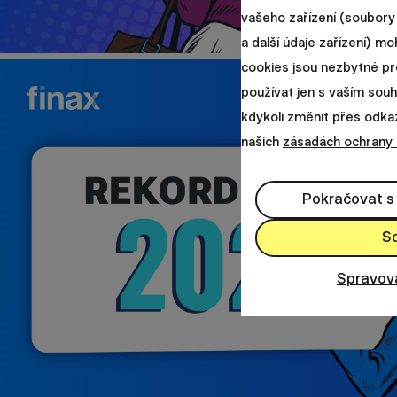
vašeho zařízení (soubory 
a další údaje zařízení) m
cookies jsou nezbytné pr
používat jen s vaším so
kdykoli změnit přes odkaz 
našich
zásadách ochrany
Pokračovat s
S
Spravov