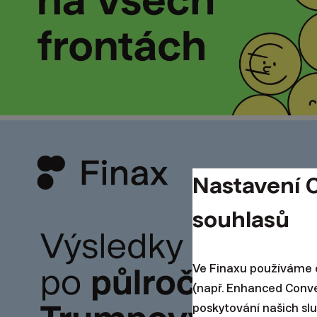
Nastavení 
souhlasů
Ve Finaxu používáme c
(např. Enhanced Conv
poskytování našich sl