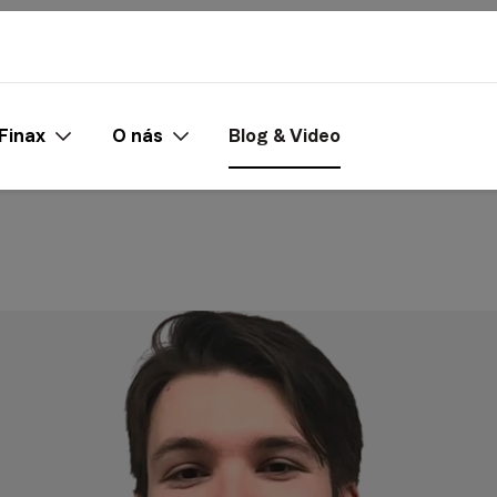
Finax
O nás
Blog & Video