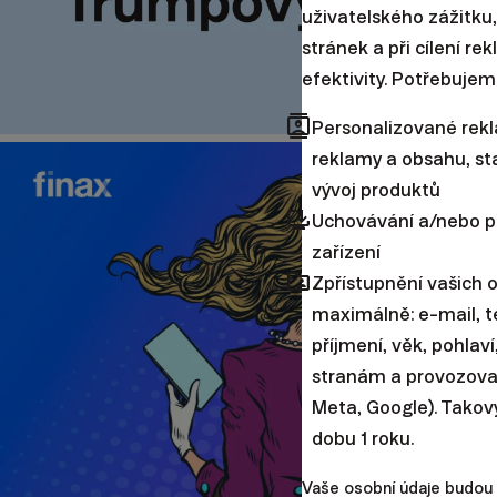
uživatelského zážitku,
stránek a při cílení re
efektivity. Potřebujem
contacts
Personalizované rek
reklamy a obsahu, sta
vývoj produktů
browser_updated
Uchovávání a/nebo p
zařízení
folder_shared
Zpřístupnění vašich 
maximálně: e-mail, te
příjmení, věk, pohlav
stranám a provozovate
Meta, Google). Takov
dobu 1 roku.
Vaše osobní údaje budou