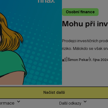
Osobní finance
Mohu při inv
Prodejci investičních pro
riziko. Málokdo se však sna
|
Šimon Pekar
1. října 202
Načíst další
keyboard_arrow_down
keyboard_arrow_down
formace
Další odkazy