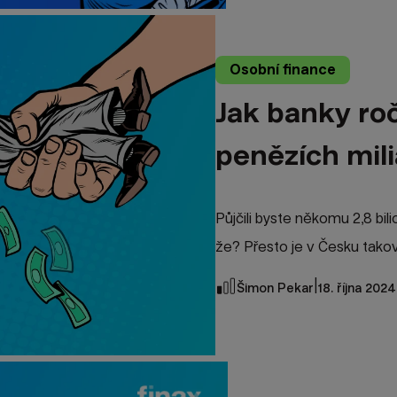
Osobní finance
Jak banky roč
penězích mil
Půjčili byste někomu 2,8 bi
že? Přesto je v Česku takov
|
Šimon Pekar
18. října 2024