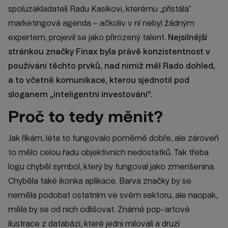
spoluzakladateli Radu Kasíkovi, kterému „přistála“
marketingová agenda – ačkoliv v ní nebyl žádným
expertem, projevil se jako přirozený talent.
Nejsilnější
stránkou značky Finax byla právě konzistentnost v
používání těchto prvků, nad nimiž měl Rado dohled,
a to včetně komunikace, kterou sjednotil pod
sloganem „inteligentní investování“.
Proč to tedy měnit?
Jak říkám, léta to fungovalo poměrně dobře, ale zároveň
to mělo celou řadu objektivních nedostatků. Tak třeba
logu chyběl symbol, který by fungoval jako zmenšenina.
Chyběla také ikonka aplikace. Barva značky by se
neměla podobat ostatním ve svém sektoru, ale naopak,
měla by se od nich odlišovat. Známé pop-artové
ilustrace z databází, které jedni milovali a druzí