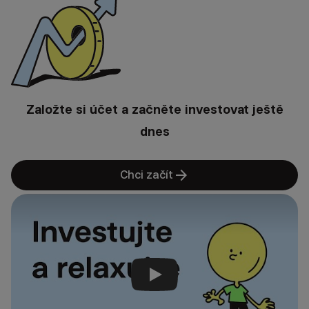
Založte si účet a začněte investovat ještě
dnes
arrow_forward
Chci začít
Přehrát video