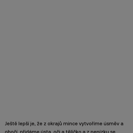
Ještě lepší je, že z okrajů mince vytvoříme úsměv a
obočí, přidáme ústa, oči a tělíčko a z penízku se