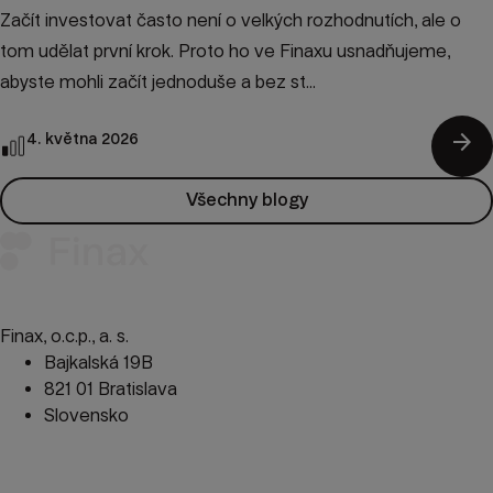
Začít investovat často není o velkých rozhodnutích, ale o
tom udělat první krok. Proto ho ve Finaxu usnadňujeme,
abyste mohli začít jednoduše a bez st...
arrow_forward
4. května 2026
Všechny blogy
Finax, o.c.p., a. s.
Bajkalská 19B
821 01 Bratislava
Slovensko
perm_phone_msg
+420 245 501 654