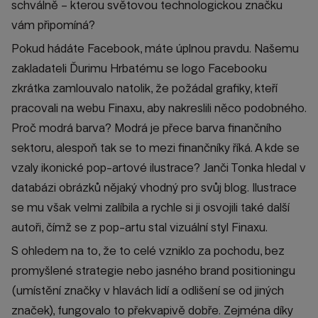
schválně – kterou světovou technologickou značku
vám připomíná?
Pokud hádáte Facebook, máte úplnou pravdu. Našemu
zakladateli Ďurimu Hrbatému se logo Facebooku
zkrátka zamlouvalo natolik, že požádal grafiky, kteří
pracovali na webu Finaxu, aby nakreslili něco podobného.
Proč modrá barva? Modrá je přece barva finančního
sektoru, alespoň tak se to mezi finančníky říká. A kde se
vzaly ikonické pop-artové ilustrace? Janči Tonka hledal v
databázi obrázků nějaký vhodný pro svůj blog. Ilustrace
se mu však velmi zalíbila a rychle si ji osvojili také další
autoři, čímž se z pop-artu stal vizuální styl Finaxu.
S ohledem na to, že to celé vzniklo za pochodu, bez
promyšlené strategie nebo jasného brand positioningu
(umístění značky v hlavách lidí a odlišení se od jiných
značek), fungovalo to překvapivě dobře. Zejména díky