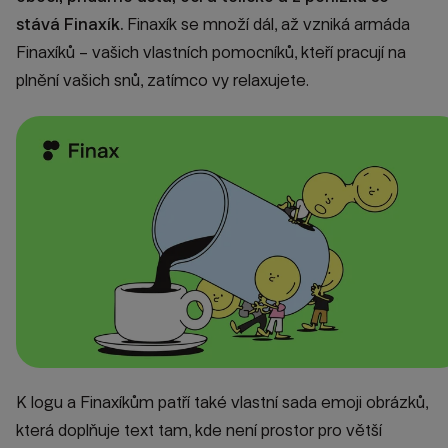
stává Finaxík.
Finaxík se množí dál, až vzniká armáda
Finaxíků –
vašich vlastních pomocníků
, kteří pracují na
plnění vašich snů, zatímco vy relaxujete.
K logu a Finaxíkům patří také vlastní sada emoji obrázků,
která doplňuje text tam, kde není prostor pro větší