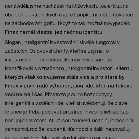
nenáviděli, jsme nacházeli na křížovkách, toaleťáku, na
obalech elektronických cigaret, popkornu nebo dokonce
na záchodovém golfu. I když to tak možná nevypadalo,
Finax neměl vlastní, jedinečnou identitu.
Slogan „inteligentní investování“ skvěle fungoval v
začátcích. Oslovoval klienty, kteří se zajímali o
investování, o technologické novinky a sami se
identifikovali s označením „inteligentní investor“.
Klienti,
kterých však oslovujeme stále více a pro které byl
Finax v první řadě vytvořen, jsou lidé, kteří na takové
věci nemají čas.
Přestože jsou to bezpochyby
inteligentní a vzdělaní lidé, kteří si uvědomují, že o své
finance je třeba pečovat, prostředí investičních aplikací
není jejich světem. Ať už jsou to lékaři, učitelé, řemeslníci,
zahradníci, rodiče, studenti, důchodci a další, nepovažují
se za investory. Mají své vlastní zájmy a priority a