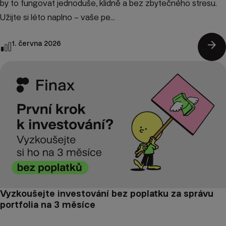
by to fungovat jednoduše, klidně a bez zbytečného stresu.
Užijte si léto naplno – vaše pe...
arrow_forward
1. června 2026
Vyzkoušejte investování bez poplatku za správu
portfolia na 3 měsíce