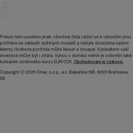
Pokud není uvedeno jinak, všechna čísla vážící se k výnosům jsou
počítána na základě zpětných modelů a nebyla dosažena našimi
klienty. Hodnota portfolia může klesat a stoupat. Výsledkem vaší
investice může být i ztráta. Výnos v domácí měně je ovlivněn také
kolísáním směnného kurzu EUR/CZK.
Obchodování je rizikové.
Copyright ⓒ 2025 Finax, o.c.p., a.s. Bajkalská 19B, 82101 Bratislava,
SK