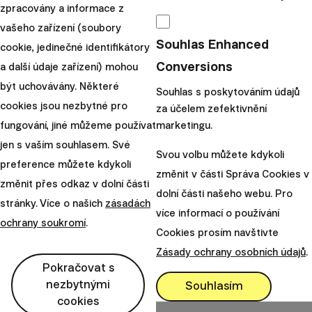
zpracovány a informace z
investice je správná alokace.
vašeho zařízení (soubory
Co zname...
Souhlas Enhanced
cookie, jedinečné identifikátory
Conversions
|
a další údaje zařízení) mohou
Radoslav
12. srpna
být uchovávány. Některé
Kasík
2019
Souhlas s poskytováním údajů
cookies jsou nezbytné pro
za účelem zefektivnění
Načíst další
fungování, jiné můžeme používat
marketingu.
jen s vaším souhlasem. Své
Svou volbu můžete kdykoli
preference můžete kdykoli
změnit v části Správa Cookies v
změnit přes odkaz v dolní části
dolní části našeho webu. Pro
stránky. Více o našich
zásadách
Finax, o.c.p., a. s.
více informací o používání
ochrany soukromí
.
Bajkalská 19B
Cookies prosím navštivte
821 01 Bratislava
Zásady ochrany osobních údajů
.
Slovensko
Pokračovat s
perm_phone_msg
nezbytnými
Souhlasím
+420 245 501 654
cookies
mail