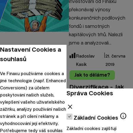
investování od Finaxu
překonávají výnosy
konkurenčních podílových
fondů i samotných
kapitálových trhů. Nalezli
jsme a analyzovali...
Nastavení Cookies a
|
Radoslav
21. června
souhlasů
Kasík
2019
Ve Finaxu používáme cookies a
Jak to děláme?
jiné technologie (např. Enhanced
Diverzifikace - Jak
Conversions) za účelem
Správa Cookies
poskytování našich služeb,
vydělávat hodně s
vylepšení vašeho uživatelského
minimálním rizikem
close
zážitku, analýzy používání našich
info
stránek a při cílení reklamy a
Základní Cookies
Diverzifikace je klíčem k
vyhodnocování její efektivity.
Základní cookies zajišťují
úspěšnému investování. Je
Potřebujeme tedy váš souhlas