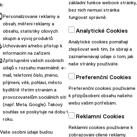
základní funkce webové stránky,
to jednoduchý nástroj, který
k:
bez nich nemusí stránka
snižuje riziko a zároveň
cts
Personalizované reklamy a
fungovat správně.
stabilizuje dlouhodobý výnos
obsah, měření reklamy a
Analytické Cookies
investice. Fina...
obsahu, statistiky cílových
skupin a vývoj produktů
Analytické cookies pomáhají
|
pdated
Radoslav
25. července
Uchovávání a/nebo přístup k
zlepšovat web tím, že sbírají a
Kasík
2024
informacím na zařízení
zaznamenávají údaje o tom, jak
hared
Zpřístupnění vašich osobních
Webináře
naše stránky používáte.
údajů v rozsahu maximálně: e-
Správná alokace -
mail, telefonní číslo, jméno,
Preferenční Cookies
příjmení, věk, pohlaví, město
klíč k výnosům a
Preferenční cookies používáme
bydliště třetím stranám a
správnému riziku
k přizpůsobení obsahu našeho
provozovatelům sociálních sítí
webu vašim potřebám.
(např. Meta, Google). Takový
Investování není o hledání
souhlas se poskytuje na dobu 1
Reklamní Cookies
vrcholu a dna trhů. Jedním z
roku.
Reklamní cookies používáme k
nejúčinnějších nástrojů řízení
Vaše osobní údaje budou
zobrazování cílené reklamy.
rizik a klíčem k úspěšné