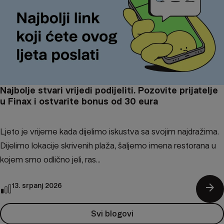
Najbolje stvari vrijedi podijeliti. Pozovite prijatelje
u Finax i ostvarite bonus od 30 eura
Ljeto je vrijeme kada dijelimo iskustva sa svojim najdražima.
Dijelimo lokacije skrivenih plaža, šaljemo imena restorana u
kojem smo odlično jeli, ras...
arrow_forward
13. srpanj 2026
Svi blogovi