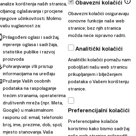
info
Obavezni kolačići
analize korištenja naših stranica,
Porezne olakšice dostupne su isključivo
ciljanog oglašavanja i procjene
rezidentima određene zemlje i mogu se
Obavezni kolačići osiguravaju
njegove učinkovitosti. Molimo
osnovne funkcije naše web
razlikovati ovisno o važećim poreznim
vašu suglasnost za:
stranice; bez njih stranica
zakonima.
Pogledajte naše aktualne i
možda neće ispravno raditi.
cts
Prilagođeni oglasi i sadržaj,
prethodne promotivne ponude.
mjerenje oglasa i sadržaja,
Analitički kolačići
statistike publike i razvoj
Podijelite ovaj blog:
proizvoda
Analitički kolačići pomažu nam
pdated
Pohranjivanje i/ili pristup
poboljšati našu web stranicu
informacijama na uređaju
prikupljanjem i bilježenjem
Preporučujemo
hared
Pružanje Vaših osobnih
podataka o Vašem korištenju
podataka na raspolaganje
stranice.
trećim stranama, operaterima
društvenih mreža (npr. Meta,
Preferencijalni kolačići
Google) u maksimalnom
rasponu od: email, telefonski
Preferencijalne kolačiće
broj, ime, prezime, dob, spol,
koristimo kako bismo sadržaj
mjesto stanovanja. Vaša
naše web stranice prilagodili