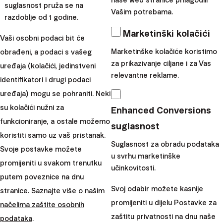
suglasnost pruža se na
Vašim potrebama.
razdoblje od 1 godine.
Marketinški kolačići
Vaši osobni podaci bit će
Marketinške kolačiće koristimo
obrađeni, a podaci s vašeg
8 financijskih savjeta za bezbrižan godišnji odmor
za prikazivanje ciljane i za Vas
uređaja (kolačići, jedinstveni
relevantne reklame.
identifikatori i drugi podaci
uređaja) mogu se pohraniti. Neki
Ljeto je obično vrijeme kada želimo ostaviti sve brige iza
su kolačići nužni za
Enhanced Conversions
sebe i uživati u zasluženom odmoru s obitelji i prijateljima.
funkcioniranje, a ostale možemo
suglasnost
koristiti samo uz vaš pristanak.
arrow_forward
Suglasnost za obradu podataka
29. srpanj 2026
Svoje postavke možete
u svrhu marketinške
promijeniti u svakom trenutku
učinkovitosti.
putem poveznice na dnu
Svoj odabir možete kasnije
stranice. Saznajte više o našim
promijeniti u dijelu Postavke za
načelima zaštite osobnih
zaštitu privatnosti na dnu naše
podataka
.