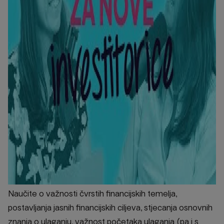
Naučite o važnosti čvrstih financijskih temelja,
postavljanja jasnih financijskih ciljeva, stjecanja osnovnih
znanja o ulaganju, važnost početaka ulaganja (pa i s