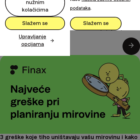
nužnim
podataka
.
kolačićima
Ljeto je obično vrijeme kada želimo ostaviti sve brige iza
Slažem se
Slažem se
sebe i uživati u zasluženom odmoru s obitelji i prijateljima.
Upravljanje
arrow_forward
opcijama
29. srpanj 2026
3 greške koje tiho uništavaju vašu mirovinu i kako