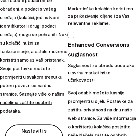
Vaši osobni podaci bit će
Sekáč
Podijelite ovaj blog:
Marketinške kolačiće koristimo
obrađeni, a podaci s vašeg
za prikazivanje ciljane i za Vas
uređaja (kolačići, jedinstveni
relevantne reklame.
identifikatori i drugi podaci
Preporučujemo
uređaja) mogu se pohraniti. Neki
su kolačići nužni za
Enhanced Conversions
funkcioniranje, a ostale možemo
suglasnost
koristiti samo uz vaš pristanak.
Suglasnost za obradu podataka
Svoje postavke možete
u svrhu marketinške
promijeniti u svakom trenutku
učinkovitosti.
putem poveznice na dnu
Svoj odabir možete kasnije
stranice. Saznajte više o našim
promijeniti u dijelu Postavke za
načelima zaštite osobnih
zaštitu privatnosti na dnu naše
podataka
.
web stranice. Za više informacija
o korištenju kolačića posjetite
8 financijskih savjeta za bezbrižan godišnji odmor
Nastaviti s
naše
Načela zaštite osobnih