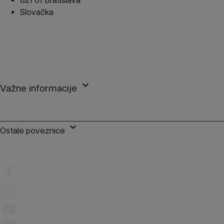
821 01 Bratislava
Slovačka
perm_phone_msg
+385 1 7757 050
mail
client@finax.eu
keyboard_arrow_down
Važne informacije
keyboard_arrow_down
Ostale poveznice