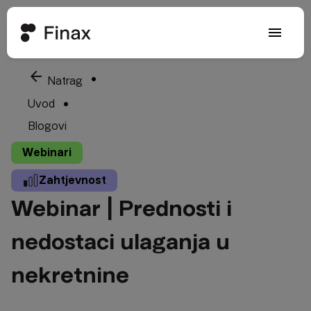
menu
arrow_back
Natrag
Uvod
Blogovi
Webinari
Zahtjevnost
Webinar | Prednosti i
nedostaci ulaganja u
nekretnine