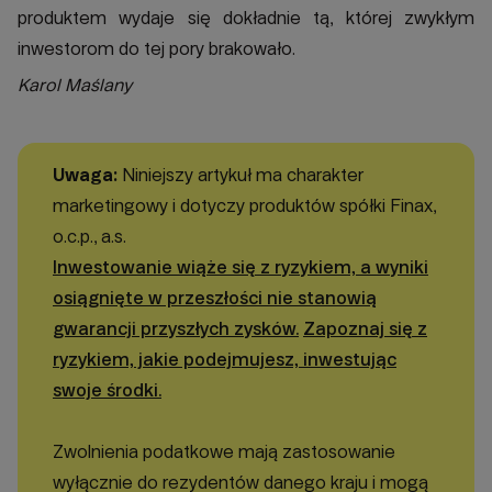
produktem wydaje się dokładnie tą, której zwykłym
inwestorom do tej pory brakowało.
Karol Maślany
Uwaga:
Niniejszy artykuł ma charakter
marketingowy i dotyczy produktów spółki Finax,
o.c.p., a.s.
Inwestowanie wiąże się z ryzykiem, a wyniki
osiągnięte w przeszłości nie stanowią
gwarancji przyszłych zysków.
Zapoznaj się z
ryzykiem, jakie podejmujesz, inwestując
swoje środki.
Zwolnienia podatkowe mają zastosowanie
wyłącznie do rezydentów danego kraju i mogą