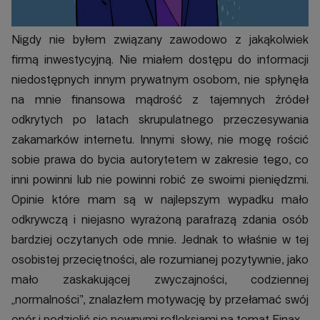
Nigdy nie byłem związany zawodowo z jakąkolwiek
firmą inwestycyjną. Nie miałem dostępu do informacji
niedostępnych innym prywatnym osobom, nie spłynęła
na mnie finansowa mądrość z tajemnych źródeł
odkrytych po latach skrupulatnego przeczesywania
zakamarków internetu. Innymi słowy, nie mogę rościć
sobie prawa do bycia autorytetem w zakresie tego, co
inni powinni lub nie powinni robić ze swoimi pieniędzmi.
Opinie które mam są w najlepszym wypadku mało
odkrywczą i niejasno wyrażoną parafrazą zdania osób
bardziej oczytanych ode mnie. Jednak to właśnie w tej
osobistej przeciętności, ale rozumianej pozytywnie, jako
mało zaskakującej zwyczajności, codziennej
„normalności”, znalazłem motywację by przełamać swój
opór i podzielić się pewnymi refleksjami na temat Finax.