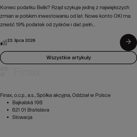
Koniec podatku Belki? Rząd szykuje jedną z największych
zmian w polskim inwestowaniu od lat. Nowe konto OKI ma
znieść 19% podatek od zysków i dać pełn...
arrow_forward
23. lipca 2026
Wszystkie artykuły
Finax, o.c.p., a.s., Spółka akcyjna, Oddział w Polsce
Bajkalská 19B
821 01 Bratislava
Słowacja
perm_phone_msg
+48 22 104 09 08