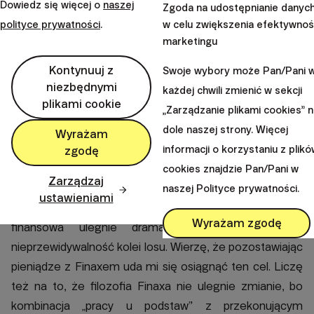
Dowiedz się więcej o
naszej
Zgoda na udostępnianie danyc
W dniu kiedy piszę poniższe słowa Finax stanowi około
polityce prywatności
.
w celu zwiększenia efektywnoś
13% mojego portfela. Udział ten będzie się stopniowo
marketingu
zwiększał wraz z upływem czasu i terminów
Kontynuuj z
zapadalności na różnych lokatach. Mój cel inwestycyjny
Swoje wybory może Pan/Pani 
niezbędnymi
raczej należałoby opisać jako pewną emocję, niż
każdej chwili zmienić w sekcji
plikami cookie
materialny, namacalny obiekt, czy konkretne
„Zarządzanie plikami cookies” 
doświadczenie życiowe. Wydaje mi się bowiem, że
dole naszej strony. Więcej
Wyrażam
inwestuję w wewnętrzny spokój, tj. poczucie, że za 15-
informacji o korzystaniu z plik
zgodę
20 lat od teraz ja, albo moi bliscy, będziemy mieli
cookies znajdzie Pan/Pani w
Zarządzaj
pieniądze, które pozwolą nam nie zastanawiać się nad
naszej Polityce prywatności.
ustawieniami
tym, czy z miesiąca na miesiąc nasza sytuacja
Wyrażam zgodę
finansowa ulegnie dramatycznej zmianie przez
nieprzewidywalność kolei losu. Wierzę, że pozostawiając
pieniądze z Finaxem uda mi się osiągnąć ten cel. Liczę
też na to, że filozofia Finaxa nie ulegnie zmianie, bo
kombinacja „pracy u podstaw” z przekonującym