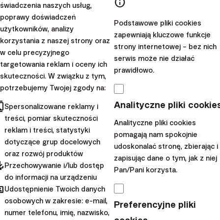
info
świadczenia naszych usług,
(„Super! W końcu łatwy dostęp do ETF-ów.”), a
poprawy doświadczeń
Podstawowe pliki cookies
delikatnym rozczarowaniem („Dlaczego tylko te ETF-y i
użytkowników, analizy
zapewniają kluczowe funkcje
dlaczego tylko taki sposób alokacji pieniędzy?”). Jednak
korzystania z naszej strony oraz
strony internetowej – bez nich
wraz z kolejnymi przeczytanymi tekstami oraz
w celu precyzyjnego
serwis może nie działać
targetowania reklam i oceny ich
rozmowami z Michałem Maninem, który bardzo
prawidłowo.
skuteczności. W związku z tym,
profesjonalnie znosił moje pytania na infolinii,
potrzebujemy Twojej zgody na:
przekonałem się, że
oferta zaprezentowana przez
cts
Analityczne pliki cookie
Finax dobrze wpisuje się w zróżnicowanie, którego
Spersonalizowane reklamy i
treści, pomiar skuteczności
szukałem w swoim portfelu inwestycyjnym.
Analityczne pliki cookies
reklam i treści, statystyki
Jest
znacząco mniej ryzykowna niż tradycyjne
pomagają nam spokojnie
dotyczące grup docelowych
udoskonalać stronę, zbierając i
instrumenty giełdowe,
ale też znacząco bardziej
oraz rozwój produktów
zapisując dane o tym, jak z niej
ryzykowna niż obligacje skarbowe (daje więc szansę na
pdated
Przechowywanie i/lub dostęp
Pan/Pani korzysta.
zarobienie pieniędzy w dłuższym terminie, przy stopie
do informacji na urządzeniu
hared
ryzyka, która nie stanie się źródłem lęku o
Udostępnienie Twoich danych
osobowych w zakresie: e-mail,
zaoszczędzone środki w sytuacji drastycznych spadków
Preferencyjne pliki
numer telefonu, imię, nazwisko,
cen akcji na giełdzie). Czysto praktyczne powody takie,