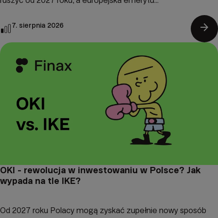
ruszyć od 2027 roku, a europejska emerytu...
arrow_forward
7. sierpnia 2026
OKI - rewolucja w inwestowaniu w Polsce? Jak
wypada na tle IKE?
Od 2027 roku Polacy mogą zyskać zupełnie nowy sposób