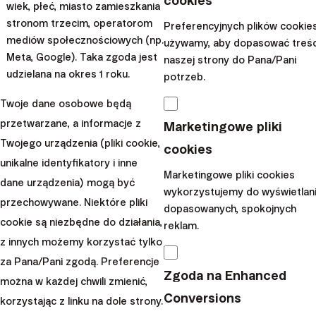
cookies
wiek, płeć, miasto zamieszkania
jak
pomoc podczas rozliczeń z fiskusem, czy tzw.
stronom trzecim, operatorom
Preferencyjnych plików cookie
automatyczny rebalansing
są istotnym dodatkiem, ale
mediów społecznościowych (np.
używamy, aby dopasować treśc
tym co miało dla mnie największe znaczenie było
Meta, Google). Taka zgoda jest
naszej strony do Pana/Pani
zaobserwowanie, że
Finax wziął na siebie bardzo
udzielana na okres 1 roku.
potrzeb.
trudne zadanie edukowania zwykłych osób w
Twoje dane osobowe będą
różnorodnych zagadnieniach finansowych
poprzez
przetwarzane, a informacje z
Marketingowe pliki
swoją stronę internetową oraz kanały mediów
Twojego urządzenia (pliki cookie,
cookies
społecznościowych. Robią to w sposób przystępny i bez
unikalne identyfikatory i inne
mydlenia oczu profesjonalnym żargonem. Pomagają w
Marketingowe pliki cookies
dane urządzenia) mogą być
wykorzystujemy do wyświetlan
wypracowaniu nawyków, które nie każdemu przychodzą
przechowywane. Niektóre pliki
dopasowanych, spokojnych
z łatwością. Innymi słowy, robią wszystko to, czego sam
cookie są niezbędne do działania,
reklam.
szukałem w różnych miejscach kilkanaście lat temu.
z innych możemy korzystać tylko
Inwestuję w wewnętrzny
za Pana/Pani zgodą. Preferencje
Zgoda na Enhanced
można w każdej chwili zmienić,
spokój
Conversions
korzystając z linku na dole strony.