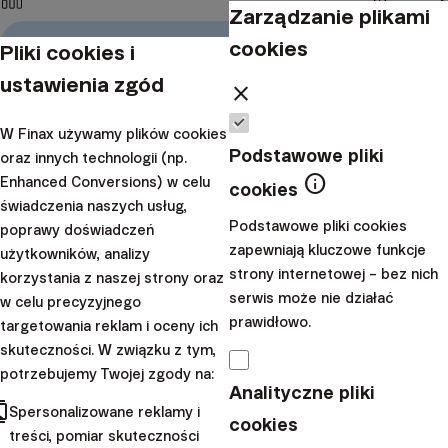
Zarządzanie plikami
cookies
Pliki cookies i
ustawienia zgód
close
W Finax używamy plików cookies
Podstawowe pliki
oraz innych technologii (np.
info
Enhanced Conversions) w celu
cookies
świadczenia naszych usług,
Podstawowe pliki cookies
poprawy doświadczeń
zapewniają kluczowe funkcje
użytkowników, analizy
strony internetowej – bez nich
korzystania z naszej strony oraz
serwis może nie działać
w celu precyzyjnego
12 powodów, żeby mieć Europejską Emeryturę
prawidłowo.
targetowania reklam i oceny ich
skuteczności. W związku z tym,
potrzebujemy Twojej zgody na:
17. marca 2026
13 minuty
Analityczne pliki
cts
Spersonalizowane reklamy i
cookies
treści, pomiar skuteczności