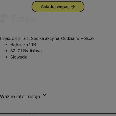
arrow_forward
Załaduj więcej
Finax, o.c.p., a.s., Spółka akcyjna, Oddział w Polsce
Bajkalská 19B
821 01 Bratislava
Słowacja
perm_phone_msg
+48 22 104 09 08
mail
client@finax.eu
keyboard_arrow_down
Ważne informacje