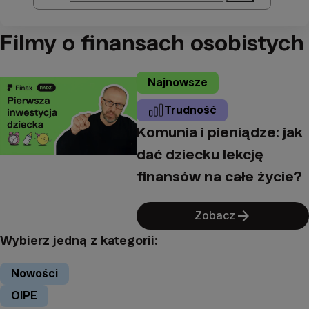
Filmy o finansach osobistych
Najnowsze
Trudność
Komunia i pieniądze: jak
dać dziecku lekcję
finansów na całe życie?
arrow_forward
Zobacz
Wybierz jedną z kategorii:
Nowości
OIPE