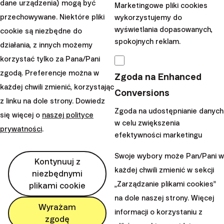
dane urządzenia) mogą być
Marketingowe pliki cookies
przechowywane. Niektóre pliki
wykorzystujemy do
wyświetlania dopasowanych,
cookie są niezbędne do
spokojnych reklam.
działania, z innych możemy
korzystać tylko za Pana/Pani
zgodą. Preferencje można w
Zgoda na Enhanced
każdej chwili zmienić, korzystając
Conversions
z linku na dole strony. Dowiedz
Operacja USA i Izraela: Koniec Chameneiego
Zgoda na udostępnianie danych
się więcej o
naszej polityce
w celu zwiększenia
prywatności
.
efektywności marketingu
4. marca 2026
40 minuty
Swoje wybory może Pan/Pani w
Kontynuuj z
każdej chwili zmienić w sekcji
niezbędnymi
„Zarządzanie plikami cookies”
plikami cookie
na dole naszej strony. Więcej
Wyrażam
informacji o korzystaniu z
zgodę