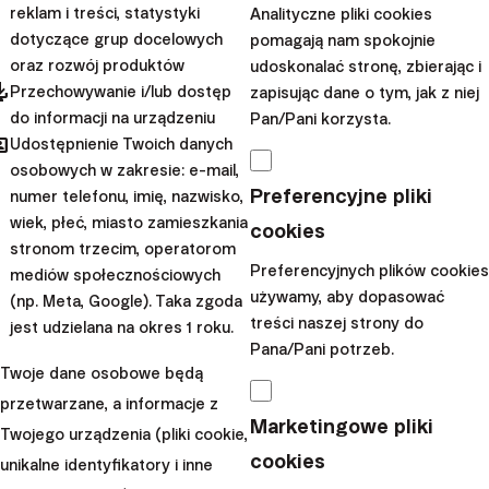
reklam i treści, statystyki
Analityczne pliki cookies
dotyczące grup docelowych
pomagają nam spokojnie
oraz rozwój produktów
udoskonalać stronę, zbierając i
pdated
Przechowywanie i/lub dostęp
zapisując dane o tym, jak z niej
do informacji na urządzeniu
Pan/Pani korzysta.
hared
Udostępnienie Twoich danych
osobowych w zakresie: e-mail,
Preferencyjne pliki
numer telefonu, imię, nazwisko,
wiek, płeć, miasto zamieszkania
cookies
stronom trzecim, operatorom
Preferencyjnych plików cookies
Co sytuacja na Bliskim Wschodzie oznacza dla
mediów społecznościowych
używamy, aby dopasować
(np. Meta, Google). Taka zgoda
inwestorów?
treści naszej strony do
jest udzielana na okres 1 roku.
Pana/Pani potrzeb.
13. marca 2026
14 minuty
Twoje dane osobowe będą
przetwarzane, a informacje z
Marketingowe pliki
Twojego urządzenia (pliki cookie,
cookies
unikalne identyfikatory i inne