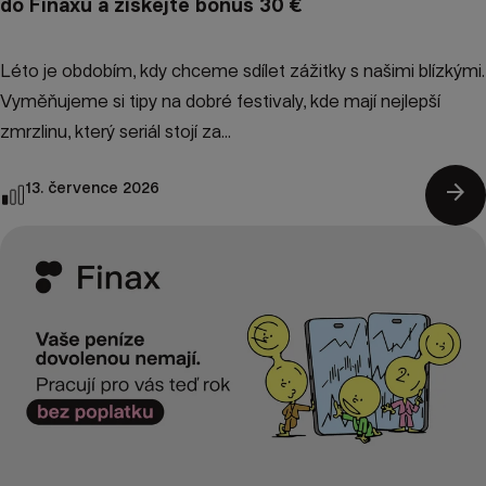
do Finaxu a získejte bonus 30 €
Léto je obdobím, kdy chceme sdílet zážitky s našimi blízkými.
Vyměňujeme si tipy na dobré festivaly, kde mají nejlepší
zmrzlinu, který seriál stojí za...
arrow_forward
13. července 2026