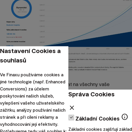
Nastavení Cookies a
souhlasů
Ve Finaxu používáme cookies a
jiné technologie (např. Enhanced
Pokuste se touto optikou dívat na všechny vaše
Conversions) za účelem
pravidelné měsíční výdaje.
Správa Cookies
poskytování našich služeb,
Platíte 250 Kč měsíčně za Netflix a HBO? V pořádku,
vylepšení vašeho uživatelského
close
zážitku, analýzy používání našich
budete si ale muset celkově našetřit až o 150 tisíc korun
info
stránek a při cílení reklamy a
Základní Cookies
více, abyste pokryli náklady na takovou zábavu. Druhé
vyhodnocování její efektivity.
auto v rodině, za které platíte leasing, pojistky a benzín
Základní cookies zajišťují základ
Potřebujeme tedy váš souhlas k: