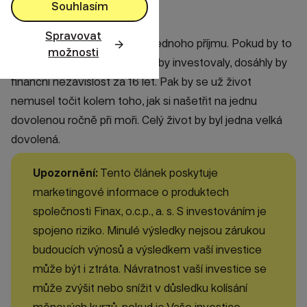
Souhlasím
Spravovat
Kdysi dokázali rodiny vyžít z jednoho příjmu. Pokud by to
možnosti
zvládly i dnes a jednu výplatu by investovaly, dosáhly by
finanční nezávislost za 16 let. Pak by se už život
nemusel točit kolem toho, jak si našetřit na jednu
dovolenou ročně při moři. Celý život by byl jedna velká
dovolená.
Upozornění:
Tento článek poskytuje
marketingové informace o produktech
společnosti Finax, o.c.p., a. s. S investováním je
spojeno riziko. Minulé výsledky nejsou zárukou
budoucích výnosů a výsledkem vaší investice
může být i ztráta. Návratnost vaší investice se
může zvýšit nebo snížit v důsledku kolísání