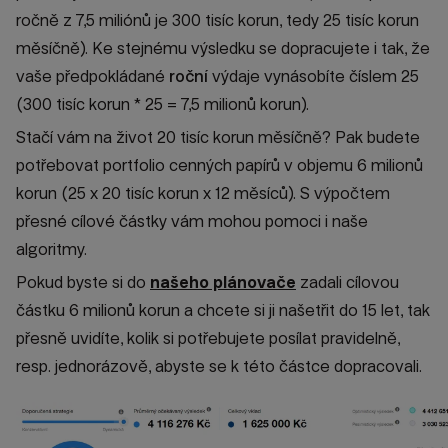
ročně z 7,5 miliónů je 300 tisíc korun, tedy 25 tisíc korun
měsíčně). Ke stejnému výsledku se dopracujete i tak, že
vaše předpokládané
roční
výdaje vynásobíte číslem 25
(300 tisíc korun * 25 = 7,5 milionů korun).
Stačí vám na život 20 tisíc korun měsíčně? Pak budete
potřebovat portfolio cenných papírů v objemu 6 milionů
korun (25 x 20 tisíc korun x 12 měsíců). S výpočtem
přesné cílové částky vám mohou pomoci i naše
algoritmy.
Pokud byste si do
našeho plánovače
zadali cílovou
částku 6 milionů korun a chcete si ji našetřit do 15 let, tak
přesně uvidíte, kolik si potřebujete posílat pravidelně,
resp. jednorázově, abyste se k této částce dopracovali.