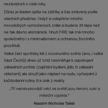
nezávislosti o celé roky.
Důraz je kladen spíše na zážitky a čas strávený podle
vlastních představ. I když si odepřete mnoho
novodobých vymožeností, stále si budete žít lépe než
ne tak dávno aristokraté. Hnutí FIRE tak má mnoho
společného i s minimalismem a ochranou životního
prostředí.
Velká část spotřeby lidí z rozvinutého světa (ano, i velké
části Čechů) dnes už totiž nesměřuje k uspokojení
základních potřeb (zajištění bydlení, jídlo či základní
oblečení), ale slouží jako náplast na nudu, vyčerpání z
každodenní rutiny či k únik z reality.
„Tři nejnávykovější věci na světě jsou heroin, cukr a
měsíční výplata."
Nassim Nicholas Taleb