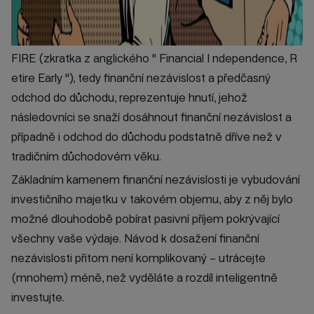
FIRE (zkratka z anglického " Financial I ndependence, R
etire Early "), tedy finanční nezávislost a předčasný
odchod do důchodu, reprezentuje hnutí, jehož
následovníci se snaží dosáhnout finanční nezávislost a
případně i odchod do důchodu podstatně dříve než v
tradičním důchodovém věku.
Základním kamenem finanční nezávislosti je vybudování
investičního majetku v takovém objemu, aby z něj bylo
možné dlouhodobě pobírat pasivní příjem pokrývající
všechny vaše výdaje. Návod k dosažení finanční
nezávislosti přitom není komplikovaný – utrácejte
(mnohem) méně, než vyděláte a rozdíl inteligentně
investujte.