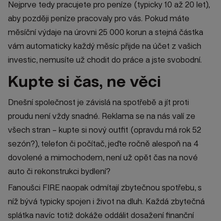
Nejprve tedy pracujete pro peníze (typicky 10 až 20 let),
aby později peníze pracovaly pro vás. Pokud máte
měsíční výdaje na úrovni 25 000 korun a stejná částka
vám automaticky každý měsíc přijde na účet z vašich
investic, nemusíte už chodit do práce a jste svobodní.
Kupte si čas, ne věci
Dnešní společnost je závislá na spotřebě a jít proti
proudu není vždy snadné. Reklama se na nás valí ze
všech stran – kupte si nový outfit (opravdu má rok 52
sezón?), telefon či počítač, jeďte ročně alespoň na 4
dovolené a mimochodem, není už opět čas na nové
auto či rekonstrukci bydlení?
Fanoušci FIRE naopak odmítají zbytečnou spotřebu, s
níž bývá typicky spojen i život na dluh. Každá zbytečná
splátka navíc totiž dokáže oddálit dosažení finanční