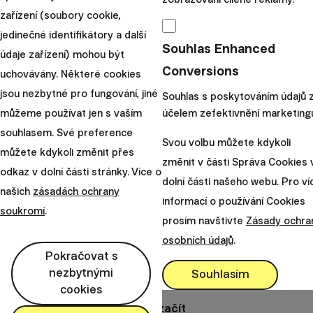
dopravu, popřípadě kolo, nebo ještě více přidat v práci.
zařízení (soubory cookie,
Možností je mnoho.
jedinečné identifikátory a další
Souhlas Enhanced
údaje zařízení) mohou být
Nová definice důchodu
Conversions
uchovávány. Některé cookies
Česko je svobodná země, dnes vás už nikdo nebude
jsou nezbytné pro fungování, jiné
Souhlas s poskytováním údajů 
honit, když nebudete každé ráno chodit do práce.
můžeme používat jen s vaším
účelem zefektivnění marketing
Důchod pak nemusí znamenat jen povinný odchod na
souhlasem. Své preference
Svou volbu můžete kdykoli
odpočinek ve věku, na kterém se právě dohodli politici.
můžete kdykoli změnit přes
změnit v části Správa Cookies 
odkaz v dolní části stránky. Více o
Pokud chcete mít švýcarský důchod budete si ho muset
dolní části našeho webu. Pro ví
našich
zásadách ochrany
zajistit sami. Spoléháním se na penzi od státu sice
informací o používání Cookies
soukromí
.
jednou budete nezávislí od práce, určitě ne ale finančně.
prosím navštivte
Zásady ochra
Začněte
osobních údajů
.
Pokračovat s
bohatnout
nezbytnými
Souhlasím
Vyzkoušejte si investice do ETF už dnes.
cookies
Chci začít