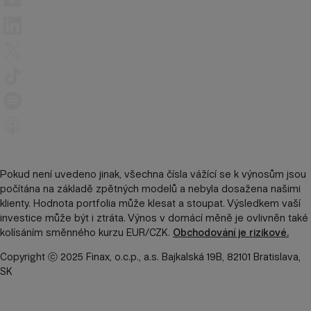
Pokud není uvedeno jinak, všechna čísla vážící se k výnosům jsou
počítána na základě zpětných modelů a nebyla dosažena našimi
klienty. Hodnota portfolia může klesat a stoupat. Výsledkem vaší
investice může být i ztráta. Výnos v domácí měně je ovlivněn také
kolísáním směnného kurzu EUR/CZK.
Obchodování je rizikové.
Copyright ⓒ 2025 Finax, o.c.p., a.s. Bajkalská 19B, 82101 Bratislava,
SK