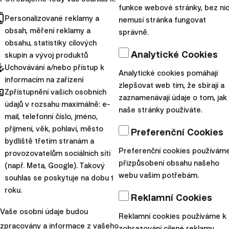
10 tisíc korun měsíčně, vás v skutečnosti stojí 3 milionů
funkce webové stránky, bez ni
cts
Personalizované reklamy a
korun atd.
nemusí stránka fungovat
obsah, měření reklamy a
správně.
Kde na to ale vzít?
obsahu, statistiky cílových
Analytické Cookies
skupin a vývoj produktů
Na dostatečně dlouhém horizontu je možné všechno.
pdated
Uchovávání a/nebo přístup k
Analytické cookies pomáhají
Chcete zhodnotit 2 250 Kč na 1 miliardu? Žádný
informacím na zařízení
zlepšovat web tím, že sbírají a
hared
Zpřístupnění vašich osobních
problém. Stačí investovat do akcií ... a počkat 187 let.
zaznamenávají údaje o tom, jak
údajů v rozsahu maximálně: e-
Složené úročení se postará o zbytek. Takže reálné je
naše stránky používáte.
mail, telefonní číslo, jméno,
vše, teoreticky se dá i zhodnotit 1 halíř na 1 miliardu.
příjmení, věk, pohlaví, město
Preferenční Cookies
Pokud ale chcete dosáhnout vašich cílů dříve, než
bydliště třetím stranám a
vyhasne Slunce, bude třeba trochu utáhnout opasek a
Preferenční cookies používám
provozovatelům sociálních sítí
přizpůsobení obsahu našeho
přidat.
(např. Meta, Google). Takový
webu vašim potřebám.
souhlas se poskytuje na dobu 1
Kreativitě v sekání výdajů a zvyšování příjmů se meze
roku.
nekladou – pokud je pro vás prioritou být finančně
Reklamní Cookies
nezávislý, můžete se přestěhovat do menší a levnější
Vaše osobní údaje budou
Reklamní cookies používáme k
nemovitosti, namísto auta používat hromadnou
zpracovány a informace z vašeho
zobrazování cílené reklamy.