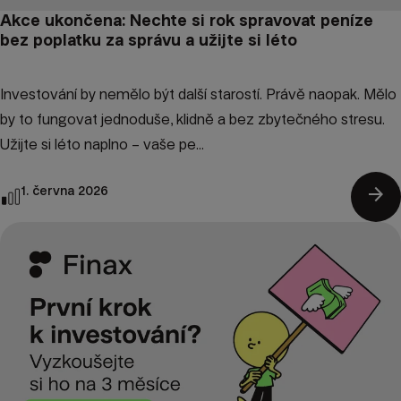
Akce ukončena: Nechte si rok spravovat peníze
bez poplatku za správu a užijte si léto
Investování by nemělo být další starostí. Právě naopak. Mělo
by to fungovat jednoduše, klidně a bez zbytečného stresu.
Užijte si léto naplno – vaše pe...
arrow_forward
1. června 2026