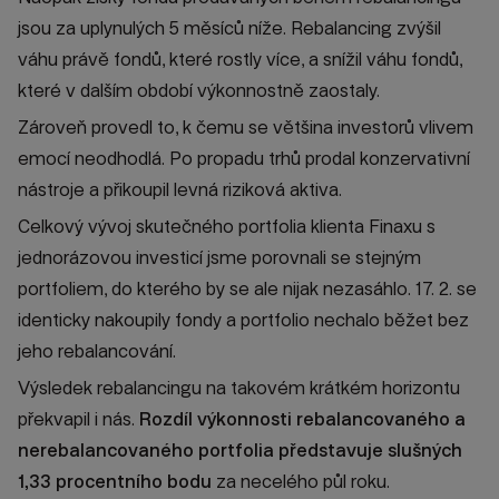
jsou za uplynulých 5 měsíců níže. Rebalancing zvýšil
váhu právě fondů, které rostly více, a snížil váhu fondů,
které v dalším období výkonnostně zaostaly.
Zároveň provedl to, k čemu se většina investorů vlivem
emocí neodhodlá. Po propadu trhů prodal konzervativní
nástroje a přikoupil levná riziková aktiva.
Celkový vývoj skutečného portfolia klienta Finaxu s
jednorázovou investicí jsme porovnali se stejným
portfoliem, do kterého by se ale nijak nezasáhlo. 17. 2. se
identicky nakoupily fondy a portfolio nechalo běžet bez
jeho rebalancování.
Výsledek rebalancingu na takovém krátkém horizontu
překvapil i nás.
Rozdíl výkonnosti rebalancovaného a
nerebalancovaného portfolia představuje slušných
1,33 procentního bodu
za necelého půl roku.