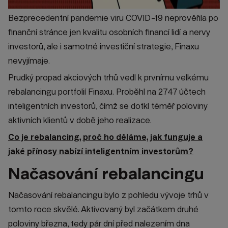
Bezprecedentní pandemie viru COVID-19 neprověřila po
finanční stránce jen kvalitu osobních financí lidí a nervy
investorů, ale i samotné investiční strategie, Finaxu
nevyjímaje.
Prudký propad akciových trhů vedl k prvnímu velkému
rebalancingu portfolií Finaxu. Proběhl na 2747 účtech
inteligentních investorů, čímž se dotkl téměř poloviny
aktivních klientů v době jeho realizace.
Co je rebalancing, proč ho děláme, jak funguje a
jaké přínosy nabízí inteligentním investorům?
Načasování rebalancingu
Načasování rebalancingu bylo z pohledu vývoje trhů v
tomto roce skvělé. Aktivovaný byl začátkem druhé
poloviny března, tedy pár dní před nalezením dna