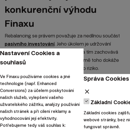
konkurenční výhodu
Finaxu
Rebalancing se právem považuje za nedílnou součást
pasivního investování
. Jeho úkolem je udržování
Nastavení Cookies a
složení portfolia v optimální skladbě, a tím zachovává
jeho rizikovost na vhodné úrovni. Kromě toho dokáže
souhlasů
zvýšit výnosnost portfolia a snížit jeho riziko.
Ve Finaxu používáme cookies a jiné
Správa Cookies
Na příkladu konkrétního účtu klienta Finaxu jsme
technologie (např. Enhanced
jednoznačně prokázali, že rebalancing skutečně dodává
close
Conversions) za účelem poskytování
investicím tyto benefity.
našich služeb, vylepšení vašeho
Základní Cooki
Z výsledků rebalancingu vyplývá několik důležitých
uživatelského zážitku, analýzy používání
našich stránek a při cílení reklamy a
závěrů pro každého inteligentního investora i
Základní cookies zajišťu
vyhodnocování její efektivity.
potenciálního klienta Finaxu.
webové stránky, bez ni
Potřebujeme tedy váš souhlas k:
fungovat správně.
Upozorňujeme, že u každého klienta rebalancing vypadá