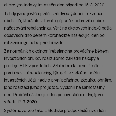
akciovými indexy. Investiční den připadl na 16. 3. 2020.
Tehdy jsme ještě uplatňovali dvoutýdenní frekvenci
obchodů, která ale v tomto případě neohrozila dobré
načasování rebalancingu. Většina akciových indexů našla
dosavadní dno během koronakrize následující den po
rebalancingu nebo pár dní na to.
Za normálních okolností rebalancing provádíme během
investičních dní, kdy realizujeme základní nákupy a
prodeje ETF v portfoliích. Vzhledem k tomu, že šlo o
první masivní rebalancing týkající se velkého počtu
investičních účtů, tedy o první pořádnou zkoušku ohněm,
jeho realizaci jsme pro jistotu vyčlenili na samostatný
den. Proběhl následující den po investičním dni, tj. ve
středu 17. 3. 2020.
Systémově, ale také z hlediska předpokladů investiční