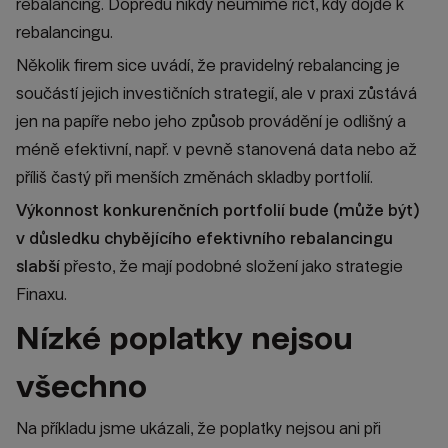
rebalancing. Dopředu nikdy neumíme říct, kdy dojde k
rebalancingu.
Několik firem sice uvádí, že pravidelný rebalancing je
součástí jejich investičních strategií, ale v praxi zůstává
jen na papíře nebo jeho způsob provádění je odlišný a
méně efektivní, např. v pevně stanovená data nebo až
příliš častý při menších změnách skladby portfolií.
Výkonnost konkurenčních portfolií bude (může být)
v důsledku chybějícího efektivního rebalancingu
slabší
přesto, že mají podobné složení jako strategie
Finaxu.
Nízké poplatky nejsou
všechno
Na příkladu jsme ukázali, že poplatky nejsou ani při