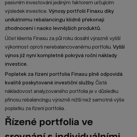
pasivním investování jediným faktorem určujícím
výsledek investice.
Výnosy portfolií Finaxu díky
unikátnímu rebalancingu klidně překonají
zhodnocení i naoko levnějších produktů.
Účet klienta Finaxu za půl roku dosáhl výrazně vyšší
výkonnost oproti nerebalancovanému portfoliu.
Vyšší
výnos již nyní kompletně pokrývá roční náklady
investice.
Poplatek za řízení portfolia Finaxu plně odpovídá
kvalitě poskytované investiční služby.
Čistá
nákladovost analyzovaného portfolia je v důsledku
přínosu rebalancingu výrazně nižší než samotná výše
poplatku za řízení portfolia.
Řízené portfolia ve
srovnání s individuálními