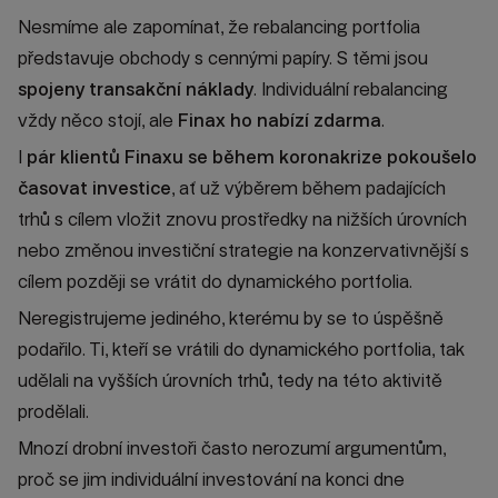
Nesmíme ale zapomínat, že rebalancing portfolia
představuje obchody s cennými papíry. S těmi jsou
spojeny
transakční náklady
. Individuální rebalancing
vždy něco stojí, ale
Finax ho nabízí zdarma
.
I
pár klientů Finaxu se během koronakrize pokoušelo
časovat investice
, ať už výběrem během padajících
trhů s cílem vložit znovu prostředky na nižších úrovních
nebo změnou investiční strategie na konzervativnější s
cílem později se vrátit do dynamického portfolia.
Neregistrujeme jediného, kterému by se to úspěšně
podařilo. Ti, kteří se vrátili do dynamického portfolia, tak
udělali na vyšších úrovních trhů, tedy na této aktivitě
prodělali.
Mnozí drobní investoři často nerozumí argumentům,
proč se jim individuální investování na konci dne