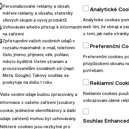
cts
Personalizované reklamy a obsah,
rozdílně. Uvedený příklad je jeden konkrétní účet na
Analytické Coo
měření reklamy a obsahu, statistiky
ilustraci rebalancingu. Jednotlivé účty, na kterých proběhl
Analytické cookies pom
cílových skupin a vývoj produktů
v březnu rebalancing, měli v době jeho realizace rozdílné
pdated
web tím, že sbírají a z
Uchovávání a/nebo přístup k informacím
složení portfolií, podíl fondů byl rozličný, proto i samotné
o tom, jak naše stránky
na zařízení
hared
obchody mohou být jiné, co se týče jejich velikosti, ale i
Zpřístupnění vašich osobních údajů v
Preferenční Co
samotných cenných papírů.
rozsahu maximálně: e-mail, telefonní
číslo, jméno, příjmení, věk, pohlaví,
Preferenční cookies p
Každý účet ve Finaxu je individuální s různými daty
město bydliště třetím stranám a
přizpůsobení obsahu 
investic, tím pádem i s rozdílnými průměrnými nákupními
provozovatelům sociálních sítí (např.
potřebám.
cenami ETF. Zároveň na účtech mohou být uplatněny
Meta, Google). Takový souhlas se
různé slevy, které odlišují celkovou výši nákladů. V
poskytuje na dobu 1 roku.
Reklamní Cook
důsledku těchto faktů se složení portfolia jednotlivých
Reklamní cookies použ
Vaše osobní údaje budou zpracovány a
účtů v čase rebalancingu odlišuje.
zobrazování cílené rek
informace z vašeho zařízení (soubory
Zároveň jde z pohledu dlouhodobé investice o velmi
cookie, jedinečné identifikátory a další
krátký horizont pokrývající specifickou periodu tržního
údaje zařízení) mohou být uchovávány.
Souhlas Enhanced
vývoje. Uvedený příklad neznamená, že rebalancing
Některé cookies jsou nezbytné pro