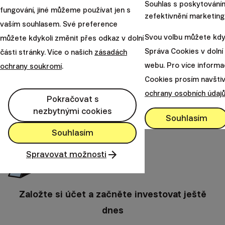
každý rok zvýší výkonnost v obdobné míře.
Souhlas s poskytování
fungování, jiné můžeme používat jen s
zefektivnění marketing
Na delších horizontech se efekt rebalancingu více
vaším souhlasem. Své preference
průměruje. Historicky na
modelovaném vývoji našich
Svou volbu můžete kdyk
můžete kdykoli změnit přes odkaz v dolní
portfolií
k výkonnosti přidává mezi 0,3% až 0,6% ročně
Správa Cookies v dolní
části stránky. Více o našich
zásadách
v závislosti na investiční strategii a konkrétního vývoje
webu. Pro více informac
ochrany soukromí
.
trhů během sledovaného období.
Komplexnější
Cookies prosím navšti
informace naleznete zde
.
ochrany osobních údaj
Pokračovat s
nezbytnými cookies
Souhlasím
Souhlasím
Spravovat možnosti
Založte si účet a začněte investovat ještě
dnes