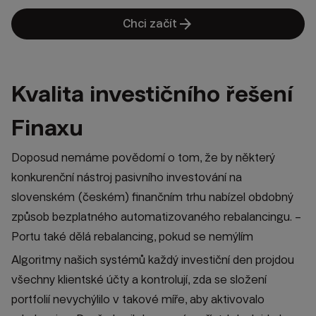
arrow_forward
Chci začít
Kvalita investičního řešení
Finaxu
Doposud nemáme povědomí o tom, že by některý
konkurenční nástroj pasivního investování na
slovenském (českém) finančním trhu nabízel obdobný
způsob bezplatného automatizovaného rebalancingu. –
Portu také dělá rebalancing, pokud se nemýlím
Algoritmy našich systémů každý investiční den projdou
všechny klientské účty a kontrolují, zda se složení
portfolií nevychýlilo v takové míře, aby aktivovalo