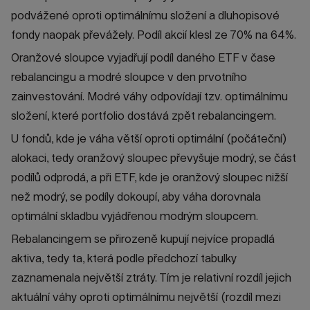
podvážené oproti optimálnímu složení a dluhopisové
fondy naopak převážely. Podíl akcií klesl ze 70% na 64%.
Oranžové sloupce vyjadřují podíl daného ETF v čase
rebalancingu a modré sloupce v den prvotního
zainvestování. Modré váhy odpovídají tzv. optimálnímu
složení, které portfolio dostává zpět rebalancingem.
U fondů, kde je váha větší oproti optimální (počáteční)
alokaci, tedy oranžový sloupec převyšuje modrý, se část
podílů odprodá, a při ETF, kde je oranžový sloupec nižší
než modrý, se podíly dokoupí, aby váha dorovnala
optimální skladbu vyjádřenou modrým sloupcem.
Rebalancingem se přirozeně kupují nejvíce propadlá
aktiva, tedy ta, která podle předchozí tabulky
zaznamenala největší ztráty. Tím je relativní rozdíl jejich
aktuální váhy oproti optimálnímu největší (rozdíl mezi