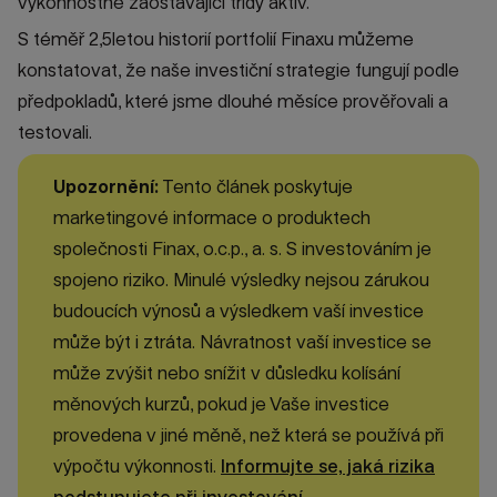
výkonnostně zaostávající třídy aktiv.
S téměř 2,5letou historií portfolií Finaxu můžeme
konstatovat, že naše investiční strategie fungují podle
předpokladů, které jsme dlouhé měsíce prověřovali a
testovali.
Upozornění:
Tento článek poskytuje
marketingové informace o produktech
společnosti Finax, o.c.p., a. s. S investováním je
spojeno riziko. Minulé výsledky nejsou zárukou
budoucích výnosů a výsledkem vaší investice
může být i ztráta. Návratnost vaší investice se
může zvýšit nebo snížit v důsledku kolísání
měnových kurzů, pokud je Vaše investice
provedena v jiné měně, než která se používá při
výpočtu výkonnosti.
Informujte se, jaká rizika