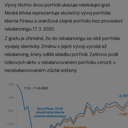
Vývoj těchto dvou portfolií ukazuje následující graf.
Modrá křivka reprezentuje skutečný vývoj portfolia
klienta Finaxu a oranžová stejné portfolio bez provedení
rebalancingu 17. 3. 2020.
Z grafu je zřetelné, že do rebalancingu se obě portfolia
vyvíjely identicky. Změnu v jejich vývoji vyvolal až
rebalancing, který odlišil skladbu portfolií. Zatímco podíl
rizikových aktiv v rebalancovaném portfoliu vzrostl, v
nerebalancovaném zůstal snížený.