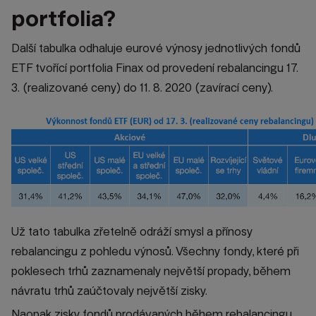
portfolia?
Další tabulka odhaluje eurové výnosy jednotlivých fondů
ETF tvořící portfolia Finax od provedení rebalancingu 17.
3. (realizované ceny) do 11. 8. 2020 (zavírací ceny).
Už tato tabulka zřetelně odráží smysl a přínosy
rebalancingu z pohledu výnosů. Všechny fondy, které při
poklesech trhů zaznamenaly největší propady, během
návratu trhů zaúčtovaly největší zisky.
Naopak zisky fondů prodávaných během rebalancingu