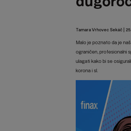
dugoroč
Tamara Vrhovec Sekáč
| 25
Malo je poznato da je naš 
ograničen, profesionalni s
ulagati kako bi se osigura
korona i sl.