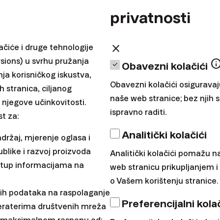
privatnosti
close
ačiće i druge tehnologije
sions) u svrhu pružanja
inf
Obavezni kolačići
nja korisničkog iskustva,
Obavezni kolačići osigurava
h stranica, ciljanog
naše web stranice; bez njih
 njegove učinkovitosti.
ispravno raditi.
t za:
Analitički kolačići
adržaj, mjerenje oglasa i
ublike i razvoj proizvoda
Analitički kolačići pomažu n
ristup informacijama na
Reproducirati video
web stranicu prikupljanjem 
o Vašem korištenju stranice.
ih podataka na raspolaganje
Preferencijalni kolač
eraterima društvenih mreža