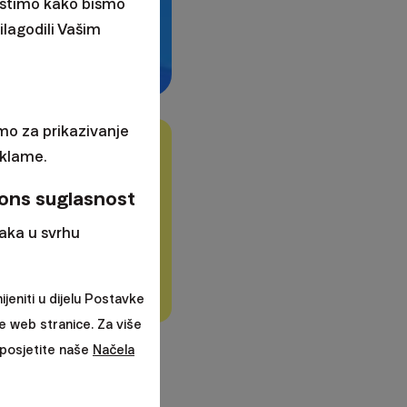
ristimo kako bismo
ilagodili Vašim
mo za prikazivanje
o.c.p., a.s.
eklame.
 donošenja
ons suglasnost
aka u svrhu
zlikovati ovisno o
ne ponude.
jeniti u dijelu Postavke
e web stranice. Za više
a posjetite naše
Načela