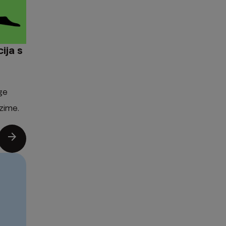
ija s
ge
 zime.
arrow_forward