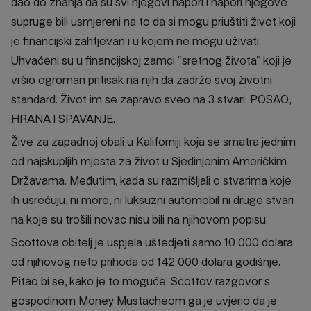
dao do znanja da su svi njegovi napori i napori njegove
supruge bili usmjereni na to da si mogu priuštiti život koji
je financijski zahtjevan i u kojem ne mogu uživati.
Uhvaćeni su u financijskoj zamci “sretnog života“ koji je
vršio ogroman pritisak na njih da zadrže svoj životni
standard. Život im se zapravo sveo na 3 stvari: POSAO,
HRANA I SPAVANJE.
Žive za zapadnoj obali u Kaliforniji koja se smatra jednim
od najskupljih mjesta za život u Sjedinjenim Američkim
Državama. Međutim, kada su razmišljali o stvarima koje
ih usrećuju, ni more, ni luksuzni automobil ni druge stvari
na koje su trošili novac nisu bili na njihovom popisu.
Scottova obitelj je uspjela uštedjeti samo 10 000 dolara
od njihovog neto prihoda od 142 000 dolara godišnje.
Pitao bi se, kako je to moguće. Scottov razgovor s
gospodinom Money Mustacheom ga je uvjerio da je