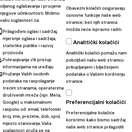
zapisali uobičajene stvari:
ciljanog oglašavanja i procjene
Obavezni kolačići osiguravaju
Slušanje djeteta kako se smije
njegove učinkovitosti. Molimo
osnovne funkcije naše web
Igra s djecom i uspavljivanje djece pjesmom
vašu suglasnost za:
stranice; bez njih stranica
Ispijanje jutarnje kave sa Scottom / Taylor
možda neće ispravno raditi.
cts
Prilagođeni oglasi i sadržaj,
Zajednička večera kod kuće
mjerenje oglasa i sadržaja,
Analitički kolačići
Zajednička vožnja biciklima.
statistike publike i razvoj
Zašto onda troše toliko novaca na stvari koje nisu na
proizvoda
Analitički kolačići pomažu nam
pdated
Pohranjivanje i/ili pristup
poboljšati našu web stranicu
popisu? Scott i njegova supruga su shvatili da u tim
informacijama na uređaju
prikupljanjem i bilježenjem
stvarima mogu uživati potpuno isto, čak i dok žive
hared
Pružanje Vaših osobnih
podataka o Vašem korištenju
štedljivijim životom.
podataka na raspolaganje
stranice.
Napraviti zaokret
trećim stranama, operaterima
društvenih mreža (npr. Meta,
Preferencijalni kolačići
Google) u maksimalnom
Scott i Taylor su odlučili promijeniti svoj život iz temelja.
rasponu od: email, telefonski
Put do njihove financijske neovisnosti neće biti lak, ali
Preferencijalne kolačiće
broj, ime, prezime, dob, spol,
koristimo kako bismo sadržaj
uvjereni su da će postići svoj cilj. Financijski su otkrili sve
mjesto stanovanja. Vaša
naše web stranice prilagodili
svoje prihode, troškove, loše financijske navike,
suglasnost pruža se na