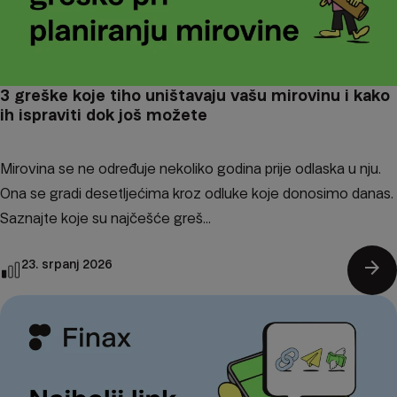
3 greške koje tiho uništavaju vašu mirovinu i kako
ih ispraviti dok još možete
Mirovina se ne određuje nekoliko godina prije odlaska u nju.
Ona se gradi desetljećima kroz odluke koje donosimo danas.
Saznajte koje su najčešće greš...
arrow_forward
23. srpanj 2026