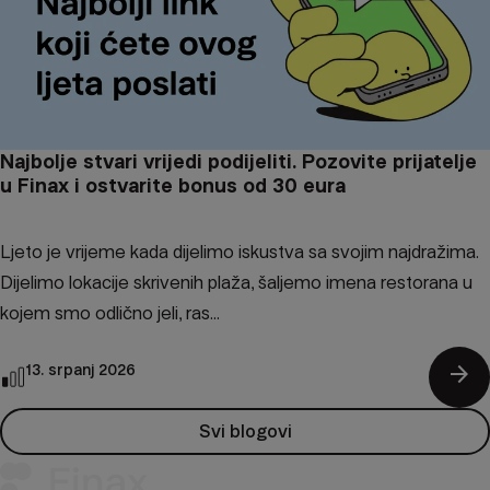
Najbolje stvari vrijedi podijeliti. Pozovite prijatelje
u Finax i ostvarite bonus od 30 eura
Ljeto je vrijeme kada dijelimo iskustva sa svojim najdražima.
Dijelimo lokacije skrivenih plaža, šaljemo imena restorana u
kojem smo odlično jeli, ras...
arrow_forward
13. srpanj 2026
Svi blogovi