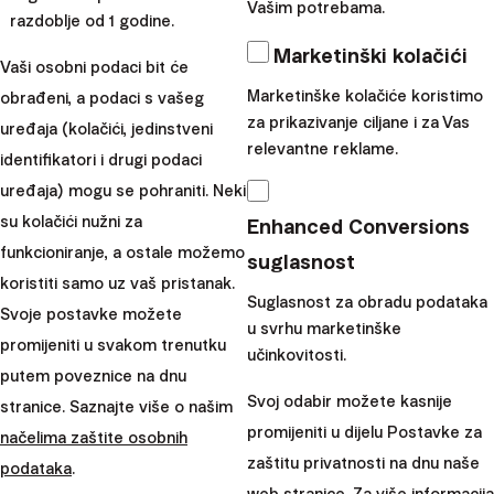
Vašim potrebama.
postupke i kakav je bio njihov način razmišljanja na putu
razdoblje od 1 godine.
do financijske neovisnosti.
Marketinški kolačići
Vaši osobni podaci bit će
Nije im bilo lako odustati od članstva u Yacht klubu ili
Marketinške kolačiće koristimo
obrađeni, a podaci s vašeg
njihovog luksuznog BMW – a. Međutim, kada su
za prikazivanje ciljane i za Vas
uređaja (kolačići, jedinstveni
izračunali i shvatili da će im kupovina jeftinijeg
relevantne reklame.
identifikatori i drugi podaci
automobila omogućiti da se umirove par godina prije,
uređaja) mogu se pohraniti. Neki
ove su odluke postale lakše.
su kolačići nužni za
Enhanced Conversions
Zašto biste trebali pročitati
funkcioniranje, a ostale možemo
suglasnost
koristiti samo uz vaš pristanak.
knjigu
Suglasnost za obradu podataka
Svoje postavke možete
u svrhu marketinške
promijeniti u svakom trenutku
učinkovitosti.
Knjiga je vrlo jednostavno napisana. Engleski je lagan za
putem poveznice na dnu
čitanje, a pretpostavljam da će je jedina riječ koju ćete
Svoj odabir možete kasnije
stranice. Saznajte više o našim
trebati naučiti biti “štedljiv“ – ekonomičan. Ovaj meki
promijeniti u dijelu Postavke za
načelima zaštite osobnih
uvez od 200 stranica se brzo čita.
zaštitu privatnosti na dnu naše
podataka
.
Pored toga, preporučujem Vam da razmislite o svojoj