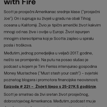
with Fire
Scott je prosječni Amerikanac srednje klase (“prosječni
Joe“). On i supruga su živjeli u gradu na obali Tihog
oceana u Kaliforniji. Živio je tipični američki život kakvim
mnogi od nas žive i ovdje u Europi. Život ispunjen
mnogim stereotipima koji je Scotta zapleo u spiralu
posla i troškova.
Međutim, jednog ponedjeljka u veljači 2017. godine,
nešto se promijenilo. Na putu na posao slušao je
podcast u kojem je Tim Ferriss intervjuirao gospodina
Money Mustachea (“Must stash your cash“) – svjetski
poznatog blogera i promotora financijske neovisnosti;
Epizoda # 221 – Živjeti lijepo s 25-27K $ godišnje
.
Scott je smatrao da živi sretan život prosječnog,
dobrostojećeg Amerikanca. Međutim, podcast mu je