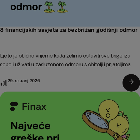
8 financijskih savjeta za bezbrižan godišnji odmor
Ljeto je obično vrijeme kada želimo ostaviti sve brige iza
sebe i uživati u zasluženom odmoru s obitelji i prijateljima.
arrow_forward
29. srpanj 2026