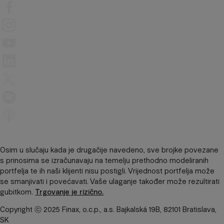
Osim u slučaju kada je drugačije navedeno, sve brojke povezane
s prinosima se izračunavaju na temelju prethodno modeliranih
portfelja te ih naši klijenti nisu postigli. Vrijednost portfelja može
se smanjivati ​​i povećavati. Vaše ulaganje također može rezultirati
gubitkom.
Trgovanje je rizično.
Copyright ⓒ 2025 Finax, o.c.p., a.s. Bajkalská 19B, 82101 Bratislava,
SK