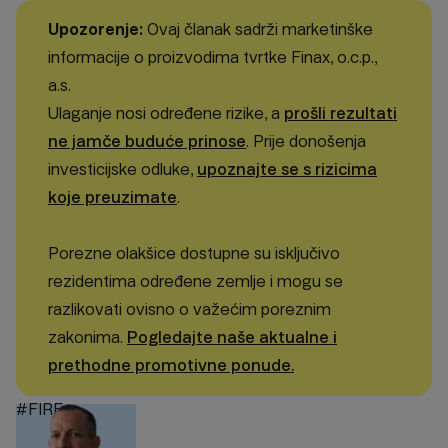
Upozorenje:
Ovaj članak sadrži marketinške
informacije o proizvodima tvrtke Finax, o.c.p.,
a.s.
Ulaganje nosi određene rizike, a
prošli rezultati
ne jamče buduće prinose
. Prije donošenja
investicijske odluke,
upoznajte se s rizicima
koje preuzimate
.
Porezne olakšice dostupne su isključivo
rezidentima određene zemlje i mogu se
razlikovati ovisno o važećim poreznim
zakonima.
Pogledajte naše aktualne i
prethodne promotivne ponude.
#FIRE