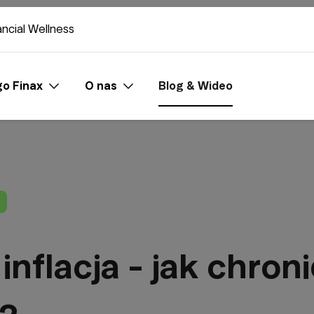
ancial Wellness
o Finax
O nas
Blog & Wideo
nflacja - jak chron