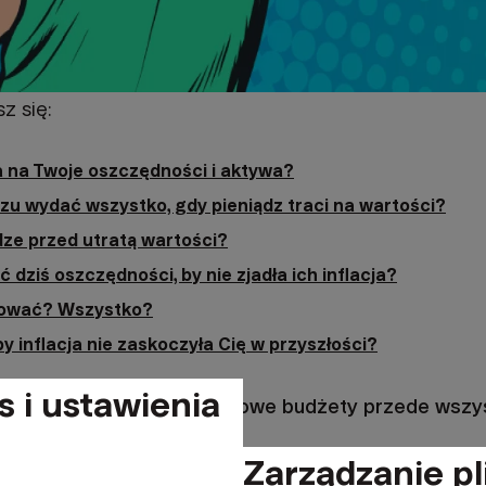
z się:
a na Twoje oszczędności i aktywa?
razu wydać wszystko, gdy pieniądz traci na wartości?
dze przed utratą wartości?
dziś oszczędności, by nie zjadła ich inflacja?
stować? Wszystko?
y inflacja nie zaskoczyła Cię w przyszłości?
s i ustawienia
yw na Wasze finanse i domowe budżety przede wszy
Zarządzanie pl