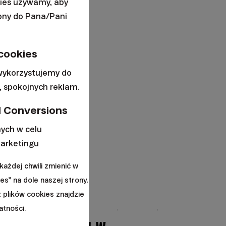
kies używamy, aby
rony do Pana/Pani
ności i
 cookies
 wykorzystujemy do
 spokojnych reklam.
iadanych przez nas
 Conversions
, nieuchronnie kupimy
ych w celu
arketingu
ażdej chwili zmienić w
ętnego polskiego
es” na dole naszej strony.
z plików cookies znajdzie
atności.