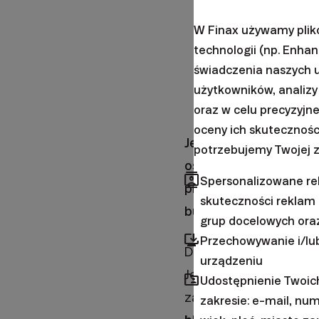
Oszczędno
W Finax używamy plik
mniej towarów
technologii (np. Enha
Konsumpc
świadczenia naszych 
naszych doch
użytkowników, analizy 
Długi
- dłuż
oraz w celu precyzyjn
oceny ich skutecznośc
Jeśli chcesz przetrwa
potrzebujemy Twojej z
oszczędności i zadbać
contacts
Spersonalizowane rek
przyswoić sobie i sta
skuteczności reklam i
budżet.
grup docelowych ora
browser_updated
Przechowywanie i/lub
Dziś zajmiemy się pie
urządzeniu
Jednocześnie zastanowi
folder_shared
Udostępnienie Twoi
zastanawiasz się, jaki
zakresie: e-mail, num