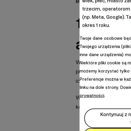
blogu
.
wiek, płeć, miasto z
trzecim, operatorom
(np. Meta, Google). T
1. Wpływ
okres 1 roku.
aktywa
Twoje dane osobowe będą
Twojego urządzenia (pliki 
inne dane urządzenia) m
Większość z nas zdaje
Niektóre pliki cookie są n
pieniędzy. Jeśli ceny 
możemy korzystać tylko 
Preferencje można w każde
ich mniej za tę samą 
linku na dole strony. Dow
prywatności
.
Według danych Urzędu
koszyka konsumenckie
Kontynuuj z 