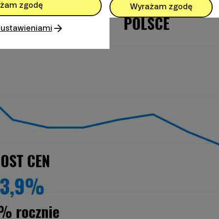
żam zgodę
Wyrażam zgodę
 ustawieniami