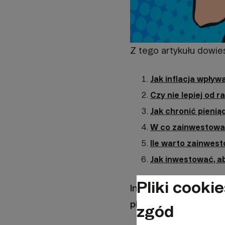
Z tego artykułu dowies
Jak inflacja wpływ
Czy nie lepiej od 
Jak chronić pienią
W co zainwestować 
Ile warto zainwe
Jak inwestować, ab
Pliki cookie
Inflacja ma duży wpł
płaszczyznach:
zgód