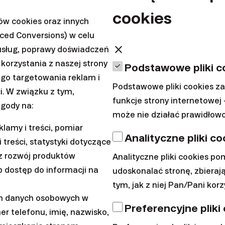
ści i aktywa
- za te same pieniądze w przyszłości b
cookies
ów cookies oraz innych
 i usług.
nced Conversions) w celu
ja
- przy rosnących cenach możemy sobie pozwolić 
close
usług, poprawy doświadczeń
odów.
korzystania z naszej strony
Podstawowe pliki c
nicy na stały procent zyskują na inflacji.
ego targetowania reklam i
Podstawowe pliki cookies z
i. W związku z tym,
ć okres inflacji z jak najmniejszym uszczerbkiem dl
funkcje strony internetowej 
gody na:
może nie działać prawidłowo
, aby miała jak najmniejszy wpływ na Twoje wydatki
lamy i treści, pomiar
le pamiętać o tych trzech faktach dotyczących wpływ
Analityczne pliki co
 treści, statystyki dotyczące
z rozwój produktów
Analityczne pliki cookies p
 dostęp do informacji na
udoskonalać stronę, zbierają
rwszą konsekwencją inflacji, a mianowicie jej wpływe
tym, jak z niej Pan/Pani korz
my się, jak najskuteczniej chronić swój majątek przed
ch danych osobowych w
Preferencyjne pliki
e są przyczyny obecnej sytuacji, koniecznie
sprawdź i
er telefonu, imię, nazwisko,