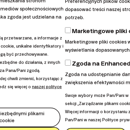
amieszkania stronom
Preferencyjnych plików coo
 mediów społecznościowych
dopasować treści naszej st
aka zgoda jest udzielana na
 inflacji na oszczęd
potrzeb.
Marketingowe pliki
 przetwarzane, a informacje z
Marketingowe pliki cookies
cookie, unikalne identyfikatory i
wyświetlania dopasowanych,
ogą być przechowywane.
 sobie sprawę, że wzrost cen wpływa na wartość pos
Zgoda na Enhanced
iezbędne do działania, z innych
towarów i usług, które regularnie kupujemy, wzrastają
za Pana/Pani zgodą.
Zgoda na udostępnianie dan
j chwili zmienić, korzystając z
kwotę.
zwiększenia efektywności m
iedz się więcej o
naszej polityce
Swoje wybory może Pan/Pani w k
 Statystycznego już do końca 2021 roku ceny przeci
sekcji „Zarządzanie plikami cooki
go wzrosły od 2010 roku o 24%.
Więcej informacji o korzystaniu 
niezbędnymi plikami
Pan/Pani w naszej Polityce pryw
cookie