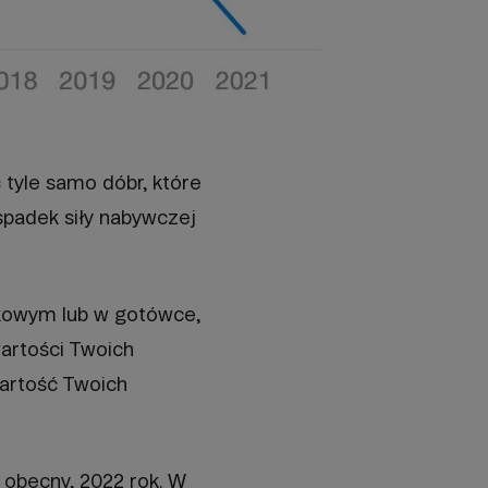
 tyle samo dóbr, które
spadek siły nabywczej
nkowym lub w gotówce,
wartości Twoich
wartość Twoich
 obecny, 2022 rok. W