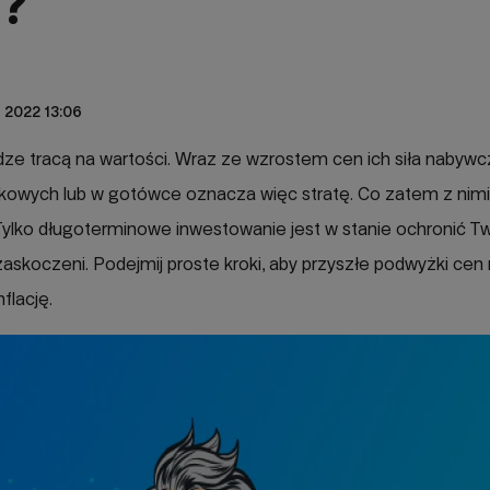
?
 2022 13:06
iądze tracą na wartości. Wraz ze wzrostem cen ich siła nabyw
kowych lub w gotówce oznacza więc stratę. Co zatem z nimi 
 Tylko długoterminowe inwestowanie jest w stanie ochronić T
zaskoczeni. Podejmij proste kroki, aby przyszłe podwyżki cen n
flację.