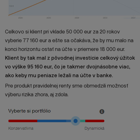
Celkovo si klient pri vklade 50 000 eur za 20 rokov
vyberie 77 160 eur a ešte sa očakáva, že by mu malo na
konci horizontu ostať na účte v priemere 18 000 eur.
Klient by tak mal z pôvodnej investície celkový úžitok
vo výške 95 160 eur, čo je takmer dvojnásobne viac,
ako keby mu peniaze ležali na účte v banke.
Pre produkt pravidelnej renty sme obmedzili možnosť
výberu rizika zhora, aj zdola.