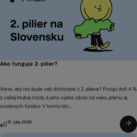
Ako funguje 2. pilier?
Viete, aký raz bude váš dôchodok z 2. piliera? Putujú doň 4 %
z vašej hrubej mzdy a jeho výška závisí od veku, príjmu aj
zvolených fondov. V tomto blo...
arrow_forward
31. júla 2026