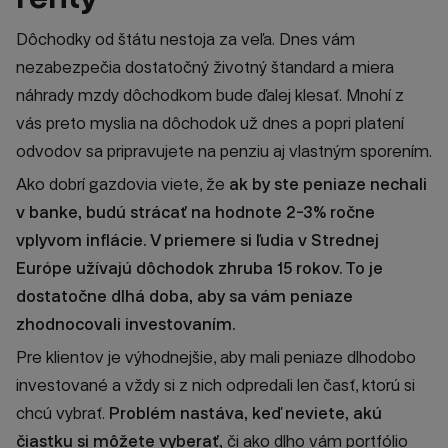
Dôchodky od štátu nestoja za veľa. Dnes vám
nezabezpečia dostatočný životný štandard a miera
náhrady mzdy dôchodkom bude ďalej klesať. Mnohí z
vás preto myslia na dôchodok už dnes a popri platení
odvodov sa pripravujete na penziu aj vlastným sporením.
Ako dobrí gazdovia viete, že
ak by ste peniaze nechali
v banke, budú strácať na hodnote 2-3% ročne
vplyvom inflácie.
V priemere si ľudia v Strednej
Európe užívajú dôchodok zhruba 15 rokov. To je
dostatočne dlhá doba, aby sa vám peniaze
zhodnocovali investovaním.
Pre klientov je výhodnejšie, aby mali peniaze dlhodobo
investované a vždy si z nich odpredali len časť, ktorú si
chcú vybrať.
Problém nastáva, keď neviete, akú
čiastku si môžete vyberať,
či ako dlho vám portfólio