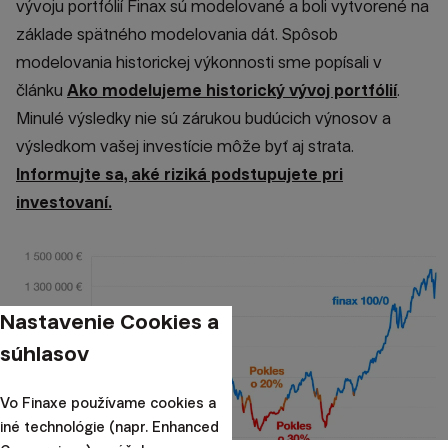
vývoju portfólií Finax sú modelované a boli vytvorené na
základe spätného modelovania dát. Spôsob
modelovania historickej výkonnosti sme popísali v
článku
Ako modelujeme historický vývoj portfólií
.
Minulé výsledky nie sú zárukou budúcich výnosov a
výsledkom vašej investície môže byť aj strata.
Informujte sa, aké riziká podstupujete pri
investovaní.
Nastavenie Cookies a
súhlasov
Vo Finaxe používame cookies a
iné technológie (napr. Enhanced