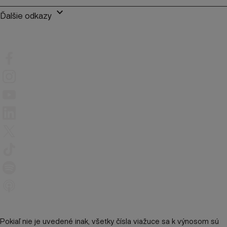
keyboard_arrow_down
Ďalšie odkazy
Pokiaľ nie je uvedené inak, všetky čísla viažuce sa k výnosom sú