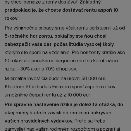
by chcel peniaze z renty dostávať.
Základný
predpoklad je, že chcete dostávať rentu aspoň 10
rokov
.
Pre výnimočné prípady sme však rentu sprístupnili už
od
5-ročného horizontu, pokiaľ by ste ňou chceli
zabezpečiť vaše deti počas štúdia vysokej školy,
ktorým ste sporili na vzdelanie. Pre horizonty kratšie ako
10 rokov ale ponúkame iba jedinú možnú kombináciu
rizika – 30% akcií a 70% dlhopisov.
Minimálna investícia bude na úrovni 50 000 eur.
Klientom, ktorí budú s Finaxom sporiť aspoň 5 rokov,
umožníme čerpať rentu už z 10 000 eur.
Pre správne nastavenie rizika je dôležitá otázka, do
akej miery budete závislí na rente pri pokrývaní
vašich pravidelných výdavkov.
Preto sa treba
zamyslieť nad vašim rodinným rozpočtom a poznať aj