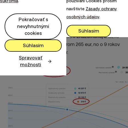
súkromia
.
používaní Cookies prosím
Nebudeme vám zobrazovať výšku vkladu, nakoľko tá je
navštívte
Zásady ochrany
daná. Zobrazujeme však výšku mesačného, či
osobných údajov
.
Pokračovať s
celkového výberu. Posúvaním myšky po grafe zistíte
nevyhnutnými
výšku mesačnej renty v čase. Tá narastá o mieru
Súhlasím
cookies
priemernej inflácie 2%. Napríklad v znázornenej ukážke
som začal s mesačným výberom 265 eur, no o 9 rokov
Súhlasím
mi bude Finax posielať 316 eur.
Spravovať
možnosti