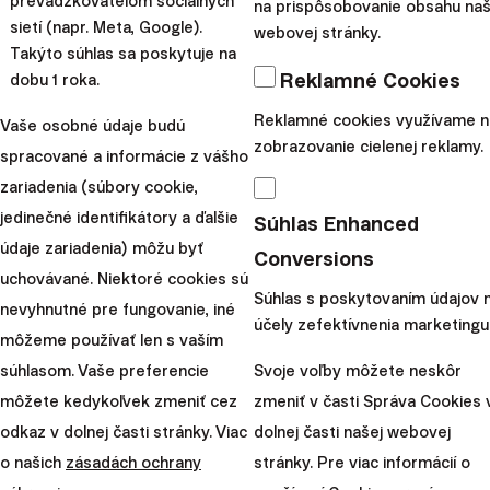
prevádzkovateľom sociálnych
na prispôsobovanie obsahu naš
si pri padajúcich trhoch znížiť, budete dostávať pri
sietí (napr. Meta, Google).
webovej stránky.
poklese burzy o 20% iba 75% vami nastavenej renty. Pri
Takýto súhlas sa poskytuje na
poklese o viac ako 30% by ste dostávali iba 50% vašej
Reklamné Cookies
dobu 1 roka.
navrhovanej renty. Ak by teda bola napríklad vaša
Reklamné cookies využívame n
Vaše osobné údaje budú
mesačná renta 400 eur, dostávali by ste pri padajúcich
zobrazovanie cielenej reklamy.
spracované a informácie z vášho
trhoch iba 300 eur, resp. 200 eur.
zariadenia (súbory cookie,
Pokiaľ si nemusíte pri poklesoch vyberať z renty vôbec,
jedinečné identifikátory a ďalšie
Súhlas Enhanced
budete pri viac ako 20% poklese dostávať iba 50%
údaje zariadenia) môžu byť
Conversions
pôvodnej renty a pri poklese nad 30% nebudete
uchovávané. Niektoré cookies sú
dostávať žiadnu rentu.
Súhlas s poskytovaním údajov 
nevyhnutné pre fungovanie, iné
účely zefektívnenia marketingu
Investičný plán modeluje
môžeme používať len s vaším
súhlasom. Vaše preferencie
Svoje voľby môžete neskôr
výbery aj vývoj portfólia
môžete kedykoľvek zmeniť cez
zmeniť v časti Správa Cookies 
odkaz v dolnej časti stránky. Viac
dolnej časti našej webovej
Po vyplnení dotazníka vám ponúkneme návrh
o našich
zásadách ochrany
stránky. Pre viac informácií o
investičného plánu. Aj tento krok prešiel zmenami.