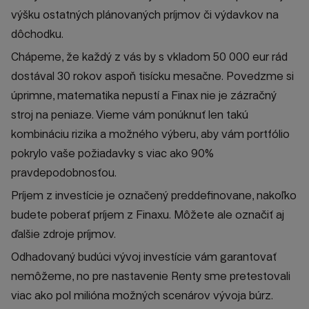
výšku ostatných plánovaných príjmov či výdavkov na
dôchodku.
Chápeme, že každý z vás by s vkladom 50 000 eur rád
dostával 30 rokov aspoň tisícku mesačne. Povedzme si
úprimne, matematika nepustí a Finax nie je zázračný
stroj na peniaze. Vieme vám ponúknuť len takú
kombináciu rizika a možného výberu, aby vám portfólio
pokrylo vaše požiadavky s viac ako 90%
pravdepodobnosťou.
Príjem z investície je označený preddefinovane, nakoľko
budete poberať príjem z Finaxu. Môžete ale označiť aj
ďalšie zdroje príjmov.
Odhadovaný budúci vývoj investície vám garantovať
nemôžeme, no pre nastavenie Renty sme pretestovali
viac ako pol milióna možných scenárov vývoja búrz.