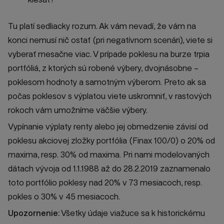
Tu platí sedliacky rozum. Ak vám nevadí, že vám na
konci nemusí nič ostať (pri negatívnom scenári), viete si
vyberať mesačne viac. V prípade poklesu na burze trpia
portfóliá, z ktorých sú robené výbery, dvojnásobne –
poklesom hodnoty a samotným výberom. Preto ak sa
počas poklesov s výplatou viete uskromniť, v rastových
rokoch vám umožníme väčšie výbery.
Vypínanie výplaty renty alebo jej obmedzenie závisí od
poklesu akciovej zložky portfólia (Finax 100/0) o 20% od
maxima, resp. 30% od maxima. Pri nami modelovaných
dátach vývoja od 1.1.1988 až do 28.2.2019 zaznamenalo
toto portfólio poklesy nad 20% v 73 mesiacoch, resp.
pokles o 30% v 45 mesiacoch.
Upozornenie:
Všetky údaje viažuce sa k historickému