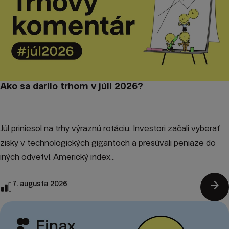
Ako sa darilo trhom v júli 2026?
Júl priniesol na trhy výraznú rotáciu. Investori začali vyberať
zisky v technologických gigantoch a presúvali peniaze do
iných odvetví. Americký index...
arrow_forward
7. augusta 2026