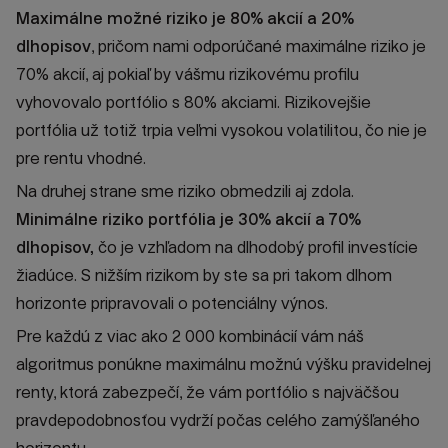
Maximálne možné riziko je 80% akcií a 20%
dlhopisov
, pričom nami odporúčané maximálne riziko je
70% akcií, aj pokiaľ by vášmu rizikovému profilu
vyhovovalo portfólio s 80% akciami. Rizikovejšie
portfólia už totiž trpia veľmi vysokou volatilitou, čo nie je
pre rentu vhodné.
Na druhej strane sme riziko obmedzili aj zdola.
Minimálne riziko portfólia je 30% akcií a 70%
dlhopisov,
čo je vzhľadom na dlhodobý profil investície
žiadúce. S nižším rizikom by ste sa pri takom dlhom
horizonte pripravovali o potenciálny výnos.
Pre každú z viac ako 2 000 kombinácií vám náš
algoritmus ponúkne maximálnu možnú výšku pravidelnej
renty, ktorá zabezpečí, že vám portfólio s najväčšou
pravdepodobnosťou vydrží počas celého zamýšľaného