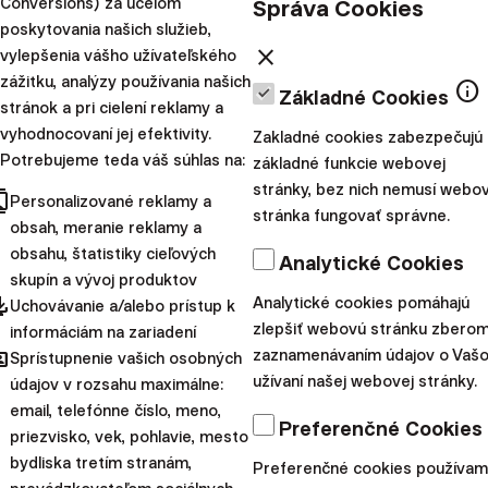
Správa Cookies
Conversions) za účelom
poskytovania našich služieb,
close
vylepšenia vášho užívateľského
zážitku, analýzy používania našich
info
Treba povedať, že toto obdobie zahŕňa dve veľké krízy –
Základné Cookies
stránok a pri cielení reklamy a
spľasnutie internetovej bubliny v rokoch 2000 až 2003 a
vyhodnocovaní jej efektivity.
Zakladné cookies zabezpečujú
finančnú krízu v rokoch 2007 až 2009. Od roku 2011 však
Potrebujeme teda váš súhlas na:
základné funkcie webovej
takéto poklesy neboli napríklad vôbec.
stránky, bez nich nemusí webo
cts
Personalizované reklamy a
stránka fungovať správne.
obsah, meranie reklamy a
obsahu, štatistiky cieľových
Analytické Cookies
skupín a vývoj produktov
pdated
Analytické cookies pomáhajú
Uchovávanie a/alebo prístup k
zlepšiť webovú stránku zberom
informáciám na zariadení
hared
zaznamenávaním údajov o Vaš
Sprístupnenie vašich osobných
užívaní našej webovej stránky.
údajov v rozsahu maximálne:
email, telefónne číslo, meno,
Preferenčné Cookies
priezvisko, vek, pohlavie, mesto
bydliska tretím stranám,
V prípade, ak sa viete uskromniť a výšku pravidelnej renty
Preferenčné cookies používa