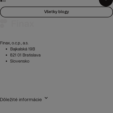
Všetky blogy
Finax, o.c.p., a.s.
Bajkalská 19B
821 01 Bratislava
Slovensko
perm_phone_msg
+421 2 2100 9985
mail
client@finax.eu
keyboard_arrow_down
Dôležité informácie