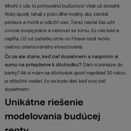
Mnohí z vás tú pomyselnú budúcnosť však už dosiahli.
Roky sporili, ťahali v práci dlhé hodiny, aby zarobili
peniaze a mohli si odložiť viac. Teraz nastal čas užiť
ovocie svojej práce a venovať sa tomu, čo vás baví a
napĺňa. Už od začiatku sme vo Finaxe razili teóriu
cieľovo orientovaného investovania.
Čo sa ale stane, keď cieľ dosiahnem a nasporím si
sumu na prilepšenie k dôchodku?
Dám si peniaze do
banky? Ak si mám na dôchodok sporiť napríklad 30 rokov,
je dôležité vedieť, čo sa bude diať, keď svoj cieľ
dosiahnem.
Unikátne riešenie
modelovania budúcej
renty