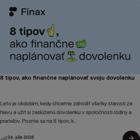
8 tipov, ako finančne naplánovať svoju dovolenku
Leto je obdobím, kedy chceme zahodiť všetky starosti za
hlavu a užiť si zaslúženú dovolenku v spoločnosti rodiny a
priateľov. Pozrite sa na 8 tipov, k...
arrow_forward
24. júla 2026