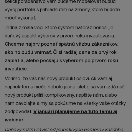
sekcii poradenstvo vám budeme modelovať budúci
vývoj portfólia s prihliadnutím na zmeny, ktoré budete
môcť vykonať.
Jedna z mála vecí, ktoré systém nateraz nerieši, je
daňový aspekt výberov v prvom roku investovania.
Chceme najprv poznať spätnú väzbu zákazníkov,
ako ho budú vnímať. Či si radšej dane za prvý rok
zaplatia, alebo počkajú s výberom po prvom roku
investície.
Veríme, že vás náš nový produkt osloví. Ak vám aj
napriek tomu niečo nebolo jasné, alebo sa vám zdá náš
nový produkt príliš komplikovaný, napíšte nám, alebo
nám zavolajte a my sa pokúsime na všetky vaše otázky
zodpovedať.
V januári plánujeme na túto tému aj
webinár
.
Daňový režim závisí od jednotlivých pomerov každého