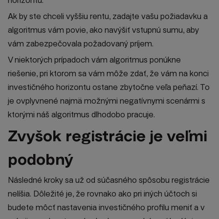
horizontu.
Ak by ste chceli vyššiu rentu, zadajte vašu požiadavku a
algoritmus vám povie, ako navýšiť vstupnú sumu, aby
vám zabezpečovala požadovaný príjem.
V niektorých prípadoch vám algoritmus ponúkne
riešenie, pri ktorom sa vám môže zdať, že vám na konci
investičného horizontu ostane zbytočne veľa peňazí. To
je ovplyvnené najmä možnými negatívnymi scenármi s
ktorými náš algoritmus dlhodobo pracuje.
Zvyšok registrácie je veľmi
podobný
Následné kroky sa už od súčasného spôsobu registrácie
nelíšia. Dôležité je, že rovnako ako pri iných účtoch si
budete môcť nastavenia investičného profilu meniť a v