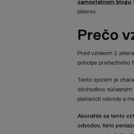
samostatnom blogu
.
pilierov.
Prečo vz
Pred vznikom 2. pilier
princípe priebežného 
Tento systém je charak
dôchodkov súčasným d
platiacich odvody a m
Akonáhle sa tento vzť
odvodov, tieto peniaz