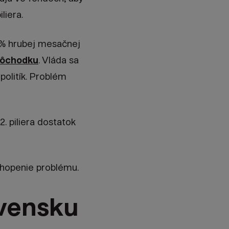
liera.
4 % hrubej mesačnej
 dôchodku
. Vláda sa
politík. Problém
 piliera dostatok
pochopenie problému.
vensku