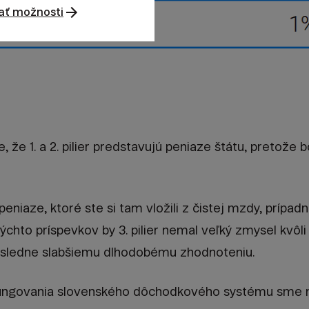
ať možnosti
, že 1. a 2. pilier predstavujú peniaze štátu, pretože 
še peniaze, ktoré ste si tam vložili z čistej mzdy, prípa
ýchto príspevkov by 3. pilier nemal veľký zmysel kvô
 následne slabšiemu dlhodobému zhodnoteniu.
fungovania slovenského dôchodkového systému sme 