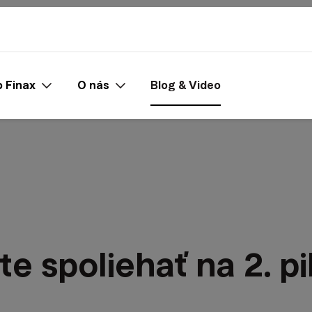
 Finax
O nás
Blog & Video
te spoliehať na 2. pi