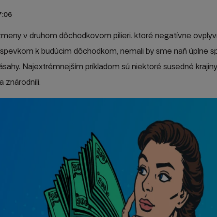
7:06
zmeny v druhom dôchodkovom pilieri, ktoré negatívne ovplyvn
 príspevkom k budúcim dôchodkom, nemali by sme naň úplne sp
ásahy. Najextrémnejším príkladom sú niektoré susedné krajiny
 znárodnili.