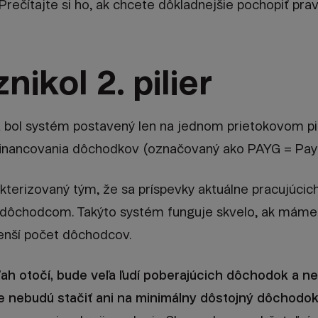
 Prečítajte si ho, ak chcete dôkladnejšie pochopiť prav
nikol 2. pilier
a bol systém postavený len na jednom prietokovom pil
financovania dôchodkov (označovaný ako PAYG = Pay 
terizovaný tým, že sa príspevky aktuálne pracujúcich
ôchodcom. Takýto systém funguje skvelo, ak máme 
enší počet dôchodcov.
ah otočí, bude veľa ľudí poberajúcich dôchodok a n
e nebudú stačiť ani na minimálny dôstojný dôchodok