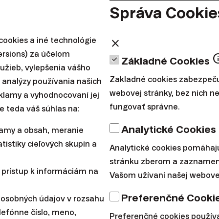
Správa Cookie
to prietokový pilier, kde sa peniaze vybrané v jedno
nasledujúceho mesiaca prerozdeľujú na starobné dô
covaniu úspor, vyplatí sa z neho iba toľko peňazí,
ookies a iné technológie
close
ersions) za účelom
in
Základné Cookies
lužieb, vylepšenia vášho
Zakladné cookies zabezpeču
 analýzy používania našich
í, pretože si v ňom každý sporí na svoj dôchodok sám
webovej stránky, bez nich 
reklamy a vyhodnocovaní jej
ia, investujú na finančných trhoch a hlavne zhodnoc
fungovať správne.
e teda váš súhlas na:
ré kolená vybrať viac úspor, ako ste doňho vložili.
Analytické Cookies
lamy a obsah, meranie
uhého piliera je, že doňho nemusíte posielať vlastn
tistiky cieľových skupín a
Analytické cookies pomáhaj
odvodov, ktoré by ste aj tak museli zaplatiť do prvéh
stránku zberom a zaznamen
 prístup k informáciám na
Vašom užívaní našej webovej
odobne ako 2. pilier, avšak s tým rozdielom, že si se
Preferenčné Cooki
 osobných údajov v rozsahu
 výplaty.
Niektorým ľuďom doňho prispieva aj zamestn
lefónne číslo, meno,
Preferenčné cookies použí
benefit.