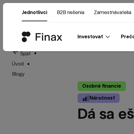
Jednotlivci
B2B riešenia
Zamestnávatelia
Investovať
Prečo
arrow_back
Späť
Úvod
Blogy
Osobné financie
Náročnosť
Dá sa eš