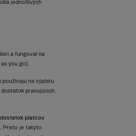
idlá jednotlivých
ieri a fungoval na
as you go).
 používajú na výplatu
dostatok pracujúcich
edostatok platcov
.
Preto je takýto