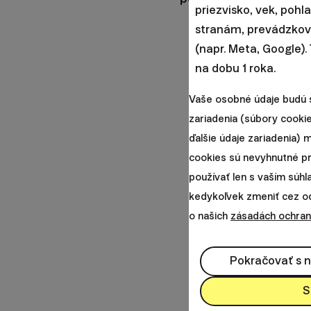
priezvisko, vek, pohl
stranám, prevádzkova
(napr. Meta, Google).
na dobu 1 roka.
Vaše osobné údaje budú 
zariadenia (súbory cookie
ďalšie údaje zariadenia)
cookies sú nevyhnutné p
používať len s vaším súh
kedykoľvek zmeniť cez odk
o našich
zásadách ochran
Pokračovať s 
S