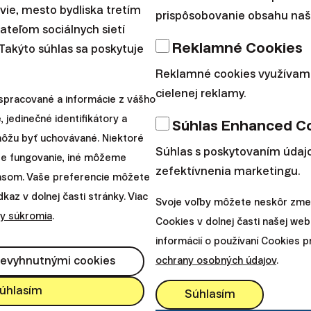
avie, mesto bydliska tretím
prispôsobovanie obsahu naše
teľom sociálnych sietí
Reklamné Cookies
 Takýto súhlas sa poskytuje
Reklamné cookies využívam
cielenej reklamy.
spracované a informácie z vášho
, jedinečné identifikátory a
Súhlas Enhanced C
 môžu byť uchovávané. Niektoré
Súhlas s poskytovaním údajo
re fungovanie, iné môžeme
zefektívnenia marketingu.
lasom. Vaše preferencie môžete
az v dolnej časti stránky. Viac
Svoje voľby môžete neskôr zmen
y súkromia
.
Cookies v dolnej časti našej web
informácií o používaní Cookies 
nevyhnutnými cookies
ochrany osobných údajov
.
úhlasím
Súhlasím