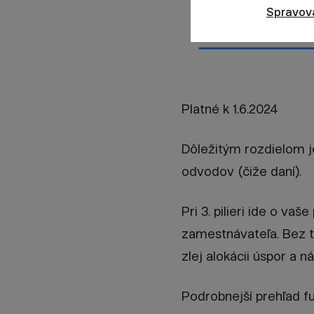
Spravov
Platné k 1.6.2024
Dôležitým rozdielom je
odvodov (čiže daní).
Pri 3. pilieri ide o va
zamestnávateľa. Bez t
zlej alokácii úspor a
Podrobnejší prehľad 