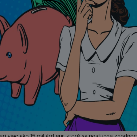
lieri viac ako 15 miliárd eur, ktoré sa postupne zhodno