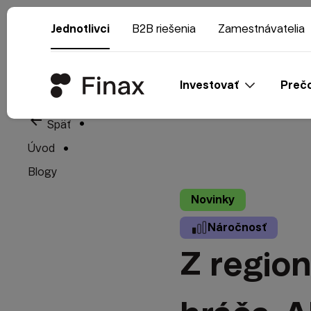
Jednotlivci
B2B riešenia
Zamestnávatelia
Investovať
Prečo
arrow_back
Späť
Úvod
Blogy
Novinky
Náročnosť
Z regio