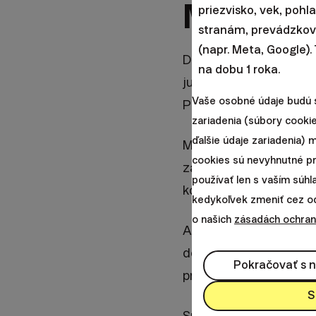
Míľovým
priezvisko, vek, pohl
stranám, prevádzkova
(napr. Meta, Google).
Dnes sa píše rok 2025.
na dobu 1 roka.
juhovýchodnej Európy,
Vaše osobné údaje budú 
Poľsko, odkiaľ pochádz
zariadenia (súbory cookie
ďalšie údaje zariadenia)
Máme za sebou prvú
cookies sú nevyhnutné p
západnej Európy. Pätn
používať len s vaším súh
komunikačným jazykom v
kedykoľvek zmeniť cez odk
o našich
zásadách ochran
Ako prvá európska spo
dôchodkový produkt 
Pokračovať s 
prednášam v zahranič
S
Sme jedna z mála firi