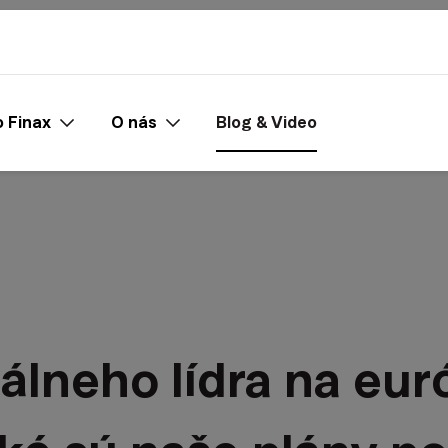
 Finax
O nás
Blog & Video
nálneho lídra na eu