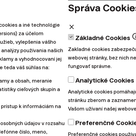
Správa Cookie
udovať majetok. Chcel som postaviť prvú investičnú
ookies a iné technológie
close
žať na výnosoch klientov ako na svojom vlastnom zis
ersions) za účelom
in
e on je strojcom myšlienky, aby sme vybudovali Finax
Základné Cookies
lužieb, vylepšenia vášho
Zakladné cookies zabezpeču
 analýzy používania našich
webovej stránky, bez nich 
reklamy a vyhodnocovaní jej
del, že budeme Finax škálovať aj za hranicami Sloven
fungovať správne.
e teda váš súhlas na:
m v otázkach investovania blízke a z pohľadu digitál
Analytické Cookies
lamy a obsah, meranie
tistiky cieľových skupín a
Analytické cookies pomáhaj
važoval za malú krajinu a po predchádzajúcej manaž
stránku zberom a zaznamen
 prístup k informáciám na
Vašom užívaní našej webovej
rajinách východnej Európy mi prišla medzinárodná e
Preferenčné Cooki
 osobných údajov v rozsahu
lefónne číslo, meno,
Preferenčné cookies použí