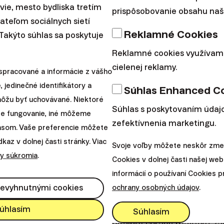
i krokmi vpred
avie, mesto bydliska tretím
prispôsobovanie obsahu naše
teľom sociálnych sietí
Reklamné Cookies
 Takýto súhlas sa poskytuje
 Finax je
lídrom v oblasti digitálnej správy majetku
v
Reklamné cookies využívam
 kde operuje v šiestich krajinách. Najväčšie zahranič
cielenej reklamy.
spracované a informácie z vášho
a viac ako tretina zákazníkov.
, jedinečné identifikátory a
Súhlas Enhanced C
 môžu byť uchovávané. Niektoré
zahraničnú akvizíciu
v Belgicku. Všetci kľúčoví dodáva
Súhlas s poskytovaním údajo
re fungovanie, iné môžeme
ásť percent zamestnancov je zo zahraničia a naším 
zefektívnenia marketingu.
lasom. Vaše preferencie môžete
o vnútri firmy je angličtina.
az v dolnej časti stránky. Viac
Svoje voľby môžete neskôr zmen
y súkromia
.
Cookies v dolnej časti našej web
ločnosť sme získali registráciu ponúkať najmodernej
informácií o používaní Cookies 
PEPP (
Celoeurópsky osobných dôchodkový produkt
nevyhnutnými cookies
ochrany osobných údajov
.
í ako doma.
úhlasím
Súhlasím
em v Európe v segmente digitálnej správy majetku za