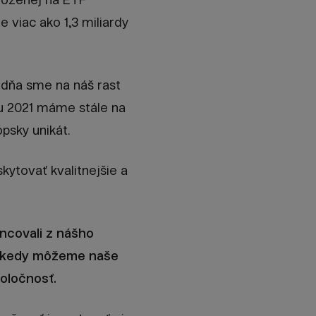
 viac ako 1,3 miliardy
 dňa sme na náš rast
ku 2021 máme stále na
psky unikát.
ytovať kvalitnejšie a
ancovali z nášho
í, kedy môžeme naše
poločnosť.