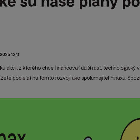
ké sú naše plány po
2025 12:11
ku akcií, z ktorého chce financovať ďalší rast, technologický 
ôžete podieľať na tomto rozvoji ako spolumajiteľ Finaxu. Spoz