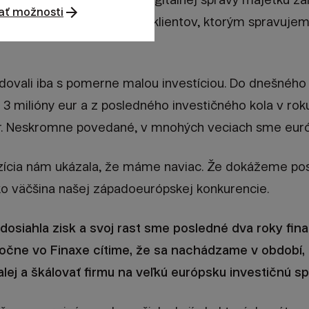
ať možnosti
sku
. Máme takmer stotisíc klientov, ktorým spravujeme
ovali iba s pomerne malou investíciou. Do dnešného
 3 milióny eur a z posledného investičného kola v ro
r. Neskromne povedané, v mnohých veciach sme euró
zícia nám ukázala, že máme naviac. Že dokážeme posk
ako väčšina našej západoeurópskej konkurencie.
 dosiahla zisk a svoj rast sme posledné dva roky fin
oločne vo Finaxe cítime, že sa nachádzame v obdob
lej a škálovať firmu na veľkú európsku investičnú s