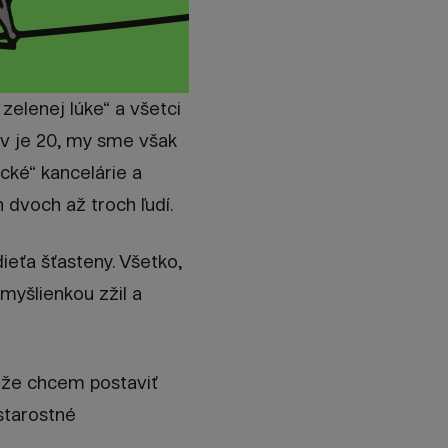
zelenej lúke“ a všetci
ov je 20, my sme však
cké“ kancelárie a
 dvoch až troch ľudí.
ieťa šťasteny. Všetko,
 myšlienkou zžil a
, že chcem postaviť
starostné