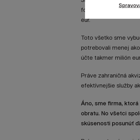
Spravov
fondoch,
ktorá je v zi
eur.
Toto všetko sme vybud
potrebovali menej ako
účte takmer milión eu
Práve zahraničná akvi
efektívnejšie služby 
Áno, sme firma, ktorá
obratu. No všetci sp
skúsenosti posunúť ďa