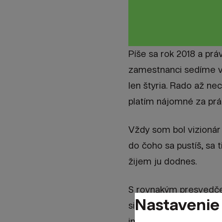
Píše sa rok 2018 a prá
zamestnanci sedíme v 
len štyria. Rado až ne
platím nájomné za práz
Vždy som bol vizionár 
do čoho sa pustíš, sa t
žijem ju dodnes.
S rovnakým presved
Nastavenie
silnú medzinárodnú fir
investovanie.