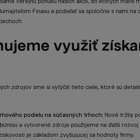
šame verejnú ponuku našich akcií, do ktorých máte m
olumajiteľom Finaxu a podieľať sa spoločne s nami na
spechoch.
nujeme využiť získ
ých zdrojov sme si vytýčili tieto ciele, ktoré sú detai
rhového podielu na súčasných trhoch:
Nové tržby po
 biznisu a vytvorené zdroje použijeme na ďalší rozvoj
 ziskovosti je základom zvyšujúcej sa hodnoty firmy.