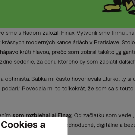
ve sme s Radom založili Finax. Vytvorili sme firmu „na 
krásnych moderných kanceláriách v Bratislave. Stol
chápavo krúti hlavou, prečo som zobral takéto „giganti
dne sedenie, za cenu ktorého by som zaplatil ďalších
a optimista. Babka mi často hovorievala „Jurko, ty si d
i podarí.“ Povedala mi to toľkokrát, že som sa s touto
čením
som rozbiehal aj Finax
. Od začiatku som vedel
 Cookies a
mu, ktorá prinesie ľuďom jednoduché, digitálne a bez