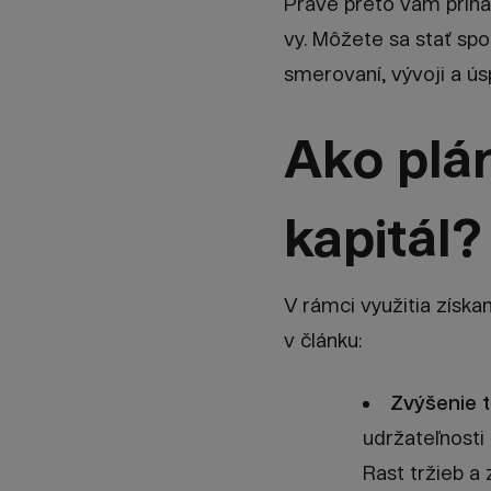
Práve preto vám priná
vy. Môžete sa stať sp
smerovaní, vývoji a ú
Ako plá
kapitál?
V rámci využitia získan
v článku:
Zvýšenie t
udržateľnosti
Rast tržieb a