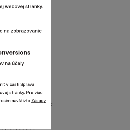
j webovej stránky.
 regióne strednej a
e na zobrazovanie
né trhy sú Nemecko a
onversions
telia a partneri sú zo
v na účely
primárnym
iť v časti Správa
ovej stránky. Pre viac
ší európsky
prosím navštívte
Zásady
). Ja osobne dnes viac
loženej na ETF