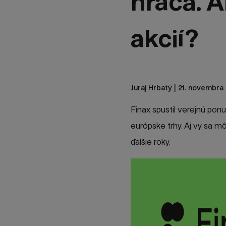
hráča. A
akcií?
Juraj Hrbatý
| 21. novembra 
Finax spustil verejnú ponu
európske trhy. Aj vy sa m
ďalšie roky.