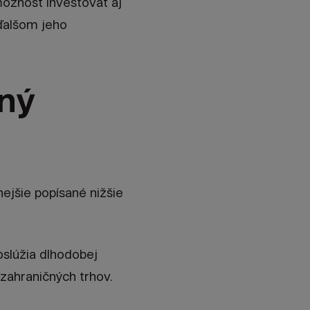
ožnosť investovať aj
 ďalšom jeho
aný
lnejšie popísané nižšie
slúžia dlhodobej
 zahraničných trhov.