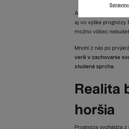
Spravov
Ak v evidencii chýbajú
aj vo výške prognózy.
možno vôbec nebudete 
Mnohí z nás po prvýkrá
verili v zachovanie s
studená sprcha.
Realita
horšia
Prognóza vychádza z pl