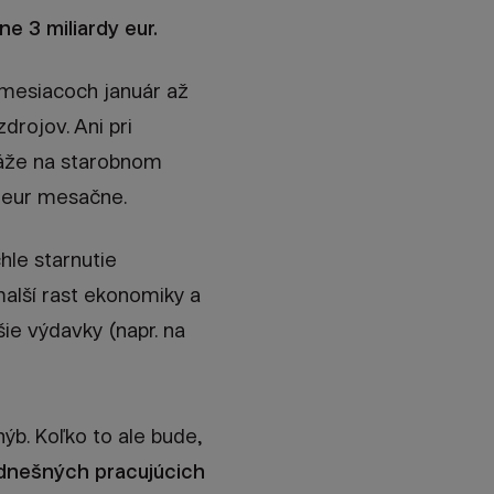
ne 3 miliardy eur.
 mesiacoch január až
rojov. Ani pri
káže na starobnom
0 eur mesačne.
hle starnutie
malší rast ekonomiky a
šie výdavky (napr. na
ýb. Koľko to ale bude,
dnešných pracujúcich