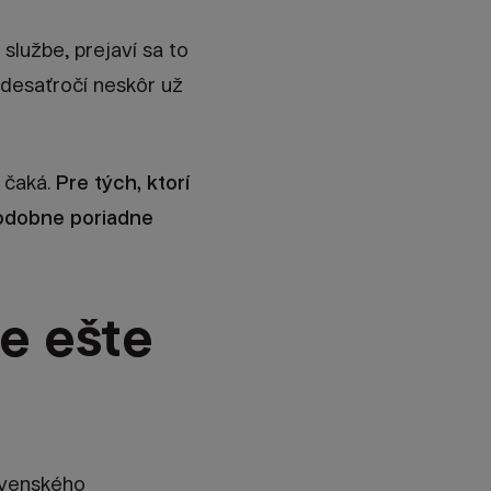
službe, prejaví sa to
 desaťročí neskôr už
 čaká.
Pre tých, ktorí
podobne poriadne
e ešte
lovenského