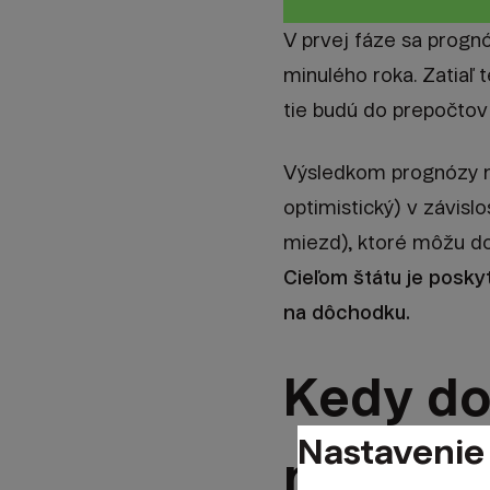
V prvej fáze sa prognó
minulého roka. Zatiaľ 
tie budú do prepočtov
Výsledkom prognózy nie
optimistický) v závisl
miezd), ktoré môžu do
Cieľom štátu je posky
na dôchodku.
Kedy do
Nastavenie
nej čaka