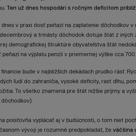
mu.
Ten už dnes hospodári s ročným deficitom približ
 dnes v praxi dosť peňazí na zaplatenie dôchodkov v
decembrový a trinásty dôchodok dotuje štát z iných zd
brej demografickej štruktúre obyvateľstva štát nedo
ť peňazí na výplatu penzií v priemernej výške cca 70
 financie bude v najbližších dekádach prudko rásť. Rýc
ých ľudí do zahraničia, vysoké deficity, rast dlhu, po
ožitia. To všetko znamená pre štát nižšie príjmy a vyš
u dôchodkov).
 poisťovňa vyplácať aj v budúcnosti, o tom niet poch
 súčasnom vývoji je rozumné predpokladať, že
väčšina 