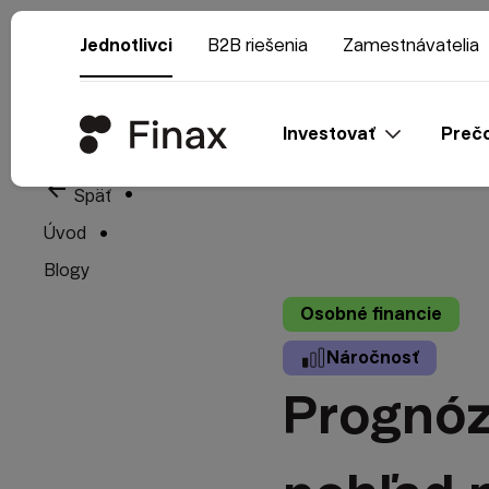
Jednotlivci
B2B riešenia
Zamestnávatelia
Investovať
Prečo
arrow_back
Späť
Úvod
Blogy
Osobné financie
Náročnosť
Prognóz