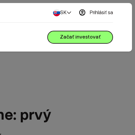
account_circle
SK
Prihlásiť sa
Začať investovať
ne: prvý