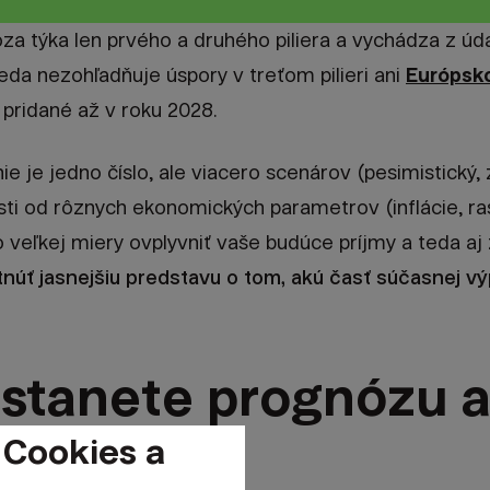
za týka len prvého a druhého piliera a vychádza z úd
teda nezohľadňuje úspory v treťom pilieri ani
Európsk
 pridané až v roku 2028.
 je jedno číslo, ale viacero scenárov (pesimistický, 
osti od rôznych ekonomických parametrov (inflácie, ras
 veľkej miery ovplyvniť vaše budúce príjmy a teda aj
tnúť jasnejšiu predstavu o tom, akú časť súčasnej v
stanete prognózu a
 Cookies a
ť