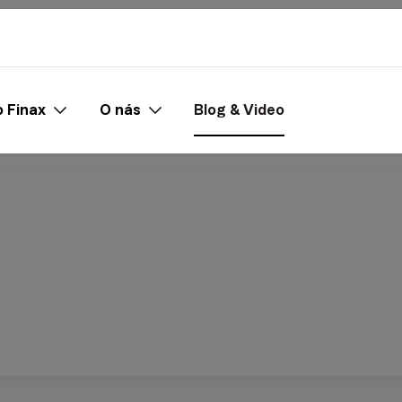
 Finax
O nás
Blog & Video