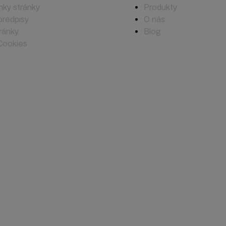
ky stránky
Produkty
predpisy
O nás
ránky
Blog
Cookies