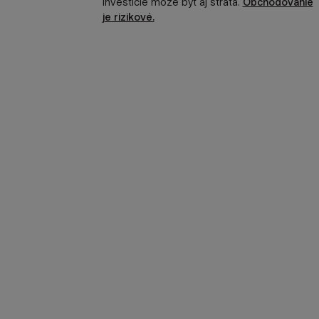
investície môže byť aj strata.
Obchodovanie
je rizikové.