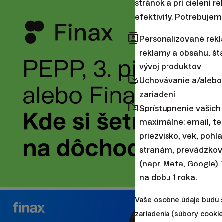
stránok a pri cielení 
efektivity. Potrebujem
contacts
Personalizované rek
reklamy a obsahu, šta
vývoj produktov
browser_updated
Uchovávanie a/alebo
zariadení
folder_shared
Sprístupnenie vašich
maximálne: email, te
priezvisko, vek, pohl
stranám, prevádzkova
(napr. Meta, Google).
na dobu 1 roka.
Vaše osobné údaje budú 
zariadenia (súbory cookie