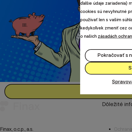
ďalšie údaje zariadenia)
cookies sú nevyhnutné p
používať len s vaším súh
kedykoľvek zmeniť cez odk
o našich
zásadách ochran
Pokračovať s 
S
Spravov
Dôležité in
Finax, o.c.p., a.s.
Ochrana