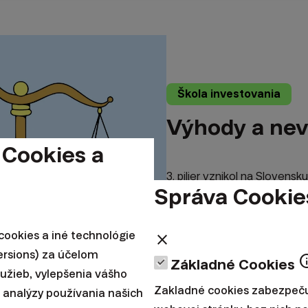
Škola investovania
Výhody a nevý
 Cookies a
3. pilier vznikol na Slovens
Správa Cookie
dôchodku, inšpirovaný štan
|
Radoslav Kasík
10. júna 20
ookies a iné technológie
close
ersions) za účelom
in
Základné Cookies
lužieb, vylepšenia vášho
Zakladné cookies zabezpeču
 analýzy používania našich