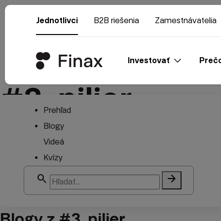
Jednotlivci
B2B riešenia
Zamestnávatelia
Investovať
Prečo
#3. pilier
Prehľad
Blogy
Videá
Kvízy
search
arrow_forward
Blogy z #3. pilier