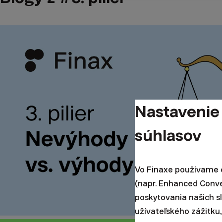
Nastavenie
súhlasov
Vo Finaxe používame c
(napr. Enhanced Conv
poskytovania našich s
užívateľského zážitku,