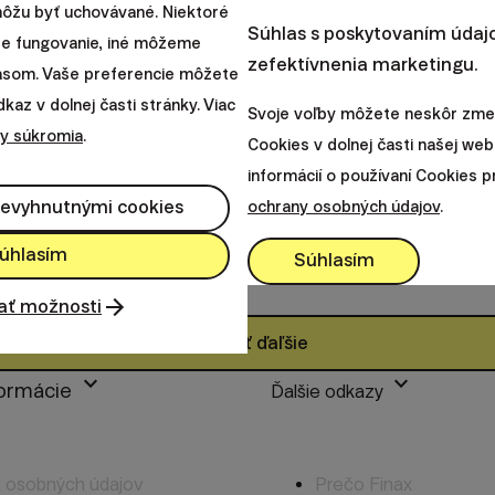
 môžu byť uchovávané. Niektoré
Kde získam vyšší 
Súhlas s poskytovaním údajo
re fungovanie, iné môžeme
zefektívnenia marketingu.
dôchodok, 3. pilie
lasom. Vaše preferencie môžete
az v dolnej časti stránky. Viac
Svoje voľby môžete neskôr zmen
y súkromia
.
Cookies v dolnej časti našej web
Európsky dôchodok je sviežou konkuren
informácií o používaní Cookies 
efektívnejšie riešenie. Na druhej stran
nevyhnutnými cookies
ochrany osobných údajov
.
|
Radoslav Kasík
24. októbra 2022
úhlasím
Súhlasím
ať možnosti
Načítať ďaľšie
keyboard_arrow_down
keyboard_arrow_down
formácie
Ďalšie odkazy
 osobných údajov
Prečo Finax