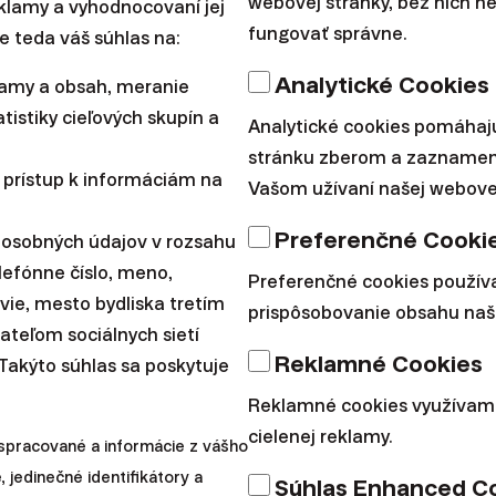
webovej stránky, bez nich 
reklamy a vyhodnocovaní jej
fungovať správne.
e teda váš súhlas na:
Osobné financie
Analytické Cookies
lamy a obsah, meranie
Európsky dôch
tistiky cieľových skupín a
Analytické cookies pomáhaj
stránku zberom a zaznamen
kde si šetriť
 prístup k informáciám na
Vašom užívaní našej webovej
Preferenčné Cooki
 osobných údajov v rozsahu
Mnohí z vás už zaregistrov
lefónne číslo, meno,
Preferenčné cookies použí
dôchodok (PEPP). Logicky sa 
avie, mesto bydliska tretím
prispôsobovanie obsahu naše
|
teľom sociálnych sietí
Juraj Hrbatý
14. októbra 2
Reklamné Cookies
 Takýto súhlas sa poskytuje
Reklamné cookies využívam
cielenej reklamy.
spracované a informácie z vášho
Osobné financie
, jedinečné identifikátory a
Súhlas Enhanced C